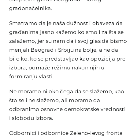
gradonačelnika.
Smatramo da je naša dužnost i obaveza da
građanima jasno kažemo ko smo i za šta se
zalažemo, jer su nam dali svoj glas da bismo
menjali Beograd i Srbiju na bolje, a ne da
bilo ko, ko se predstavljao kao opozicija pre
izbora, pomaže režimu nakon njih u
formiranju vlasti.
Ne moramo ni oko čega da se slažemo, kao
što se i ne slažemo, ali moramo da
odbranimo osnovne demokratske vrednosti
i slobodu izbora.
Odbornici i odbornice Zeleno-levog fronta