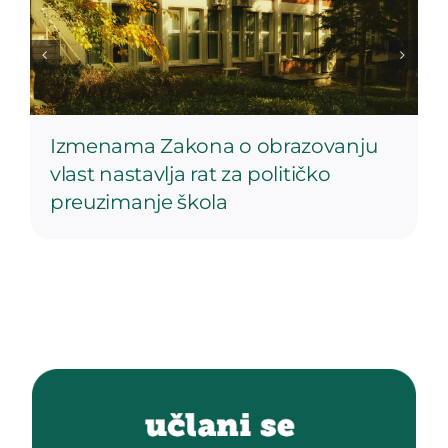
Izmenama Zakona o obrazovanju
vlast nastavlja rat za političko
preuzimanje škola