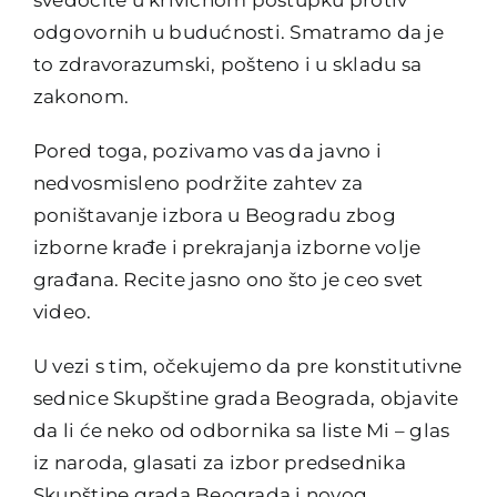
odgovornih u budućnosti. Smatramo da je
to zdravorazumski, pošteno i u skladu sa
zakonom.
Pored toga, pozivamo vas da javno i
nedvosmisleno podržite zahtev za
poništavanje izbora u Beogradu zbog
izborne krađe i prekrajanja izborne volje
građana. Recite jasno ono što je ceo svet
video.
U vezi s tim, očekujemo da pre konstitutivne
sednice Skupštine grada Beograda, objavite
da li će neko od odbornika sa liste Mi – glas
iz naroda, glasati za izbor predsednika
Skupštine grada Beograda i novog