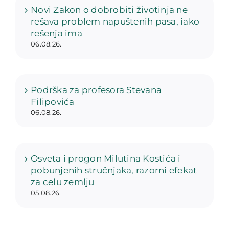
Novi Zakon o dobrobiti životinja ne
rešava problem napuštenih pasa, iako
rešenja ima
06.08.26.
Podrška za profesora Stevana
Filipovića
06.08.26.
Osveta i progon Milutina Kostića i
pobunjenih stručnjaka, razorni efekat
za celu zemlju
05.08.26.