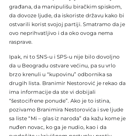
građana, da manipulišu biračkim spiskom,
da dovoze ljude, da iskoriste državu kako bi
ostvarili korist svojoj partiji. Smatramo da je
ovo neprihvatljivo i da oko ovoga nema
rasprave.
Ipak, ni to SNS-u i SPS-u nije bilo dovoljno
da u Beogradu ostvare većinu, pa su vrlo
brzo krenuli u “kupovinu” odbornika sa
drugih lista. Branimir Nestorović je rekao da
ima informacije da ste vi dobijali
“šestocifrene ponude”. Ako je to istina,
pozivamo Branimira Nestorovića i sve ljude
sa liste “Mi – glas iz naroda” da kažu kome je
nuđen novac, ko ga je nudio, kao i da
svedočite u krivičnom postupku protiv