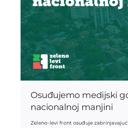
Osuđujemo medijski go
nacionalnoj manjini
Zeleno-levi front osuđuje zabrinjavajuć