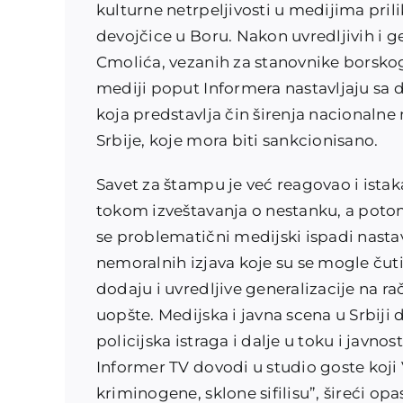
kulturne netrpeljivosti u medijima prili
devojčice u Boru. Nakon uvredljivih i g
Cmolića, vezanih za stanovnike borskog
mediji poput Informera nastavljaju sa
koja predstavlja čin širenja nacionalne
Srbije, koje mora biti sankcionisano.
Savet za štampu je već reagovao i ista
tokom izveštavanja o nestanku, a potom
se problematični medijski ispadi nastavi
nemoralnih izjava koje su se mogle ču
dodaju i uvredljive generalizacije na r
uopšte. Medijska i javna scena u Srbij
policijska istraga i dalje u toku i javn
Informer TV dovodi u studio goste koji
kriminogene, sklone sifilisu”, šireći op