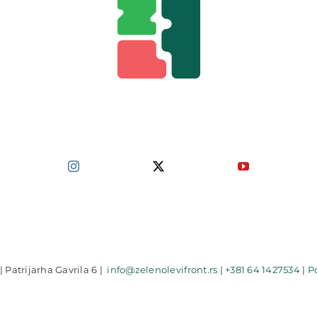
| Patrijarha Gavrila 6 |
info@zelenolevifront.rs
|
+381 64 1427534
|
Po