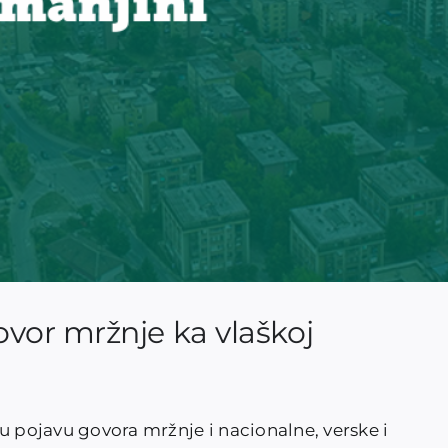
vor mržnje ka vlaškoj
u pojavu govora mržnje i nacionalne, verske i