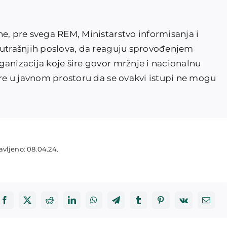
e, pre svega REM, Ministarstvo informisanja i
nutrašnjih poslova, da reaguju sprovođenjem
ganizacija koje šire govor mržnje i nacionalnu
ere u javnom prostoru da se ovakvi istupi ne mogu
avljeno: 08.04.24.