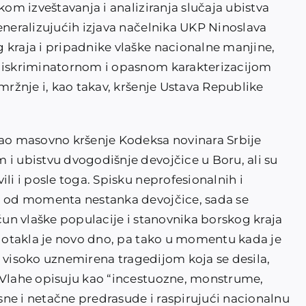
kom izveštavanja i analiziranja slučaja ubistva
eneralizujućih izjava načelnika UKP Ninoslava
 kraja i pripadnike vlaške nacionalne manjine,
 diskriminatornom i opasnom karakterizacijom
 mržnje i, kao takav, kršenje Ustava Republike
kao masovno kršenje Kodeksa novinara Srbije
 i ubistvu dvogodišnje devojčice u Boru, ali su
li i posle toga. Spisku neprofesionalnih i
ti od momenta nestanka devojčice, sada se
ačun vlaške populacije i stanovnika borskog kraja
i dotakla je novo dno, pa tako u momentu kada je
ost visoko uznemirena tragedijom koja se desila,
 Vlahe opisuju kao “incestuozne, monstrume,
asne i netačne predrasude i raspirujući nacionalnu