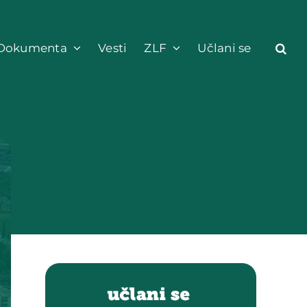
Dokumenta
Vesti
ZLF
Učlani se