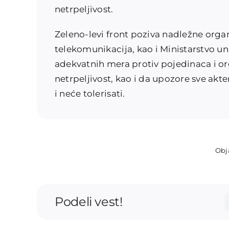
netrpeljivost.
Zeleno-levi front poziva nadležne organ
telekomunikacija, kao i Ministarstvo u
adekvatnih mera protiv pojedinaca i or
netrpeljivost, kao i da upozore sve akt
i neće tolerisati.
Obj
Podeli vest!