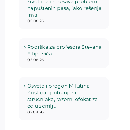
životinja ne rešava problem
napuštenih pasa, iako rešenja
ima
06.08.26.
Podrška za profesora Stevana
Filipovića
06.08.26.
Osveta i progon Milutina
Kostića i pobunjenih
stručnjaka, razorni efekat za
celu zemlju
05.08.26.