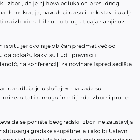
i izbori, da je njihova odluka od presudnog
rna demokratija, navodeći da su im dostavili obilje
i na izborima bile od bitnog uticaja na njihov
ispitu jer ovo nije običan predmet već od
 da pokažu kakvi su ljudi, pravnici i
 Mandić, na konferenciji za novinare ispred sedišta
žan da odlučuje u slučajevima kada su
orni rezultat i u mogućnosti je da izborni proces
va da se ponište beogradski izbori ne zaustavlja
stitusanja gradske skupštine, ali ako bi Ustavni