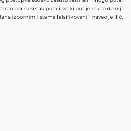
 postupka sudsku zaštitu testirali mnogo puta.
tiran bar desetak puta i svaki put je rekao da nije
ana izbornim listama falsifikovani”, naveo je Ilić.