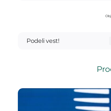
Obj
Podeli vest!
Proč