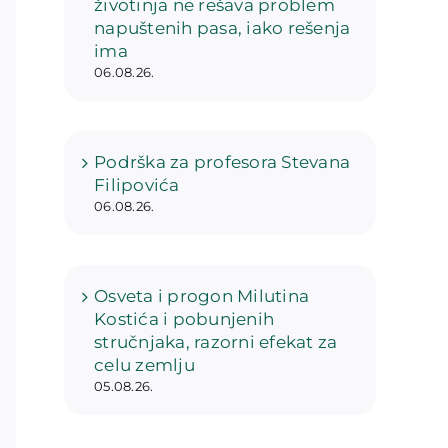
životinja ne rešava problem
napuštenih pasa, iako rešenja
ima
06.08.26.
Podrška za profesora Stevana
Filipovića
06.08.26.
Osveta i progon Milutina
Kostića i pobunjenih
stručnjaka, razorni efekat za
celu zemlju
05.08.26.