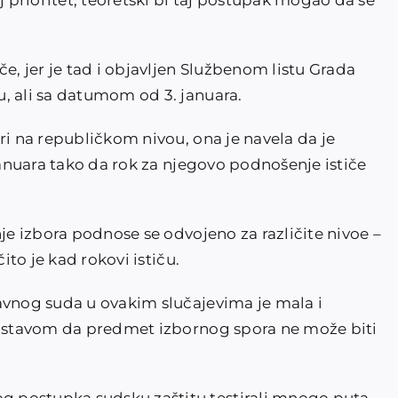
j prioritet, teoretski bi taj postupak mogao da se
e, jer je tad i objavljen Službenom listu Grada
, ali sa datumom od 3. januara.
ri na republičkom nivou, ona je navela da je
 januara tako da rok za njegovo podnošenje ističe
.
nje izbora podnose se odvojeno za različite nivoe –
ito je kad rokovi ističu.
avnog suda u ovakim slučajevima je mala i
sa stavom da predmet izbornog spora ne može biti