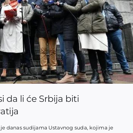
da li će Srbija biti
tija
la je danas sudijama Ustavnog suda, kojima je