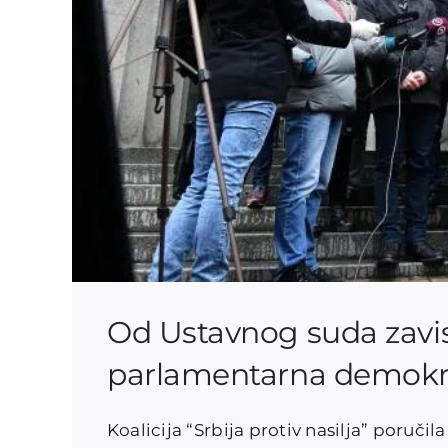
Od Ustavnog suda zavisi 
parlamentarna demokra
Koalicija “Srbija protiv nasilja” poruči