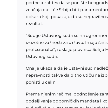
podnela zahtev da se ponište beogradsk
značaja da li će Srbija biti parlamenta
dokaza koji pokazuju da su nepravilnost
rezultat.
“Sudije Ustavnog suda su na ogromnom 
izuzetne važnosti za državu. Imaju šansu
profesionalci”, rekla je pravnica Sofija
Ustavnog suda.
Ona je ukazala da je Ustavni sud nadle
nepravnosti takve da bitno utiču na izb
poništi u celini.
Prema njenim rečima, podnošenje zahte
dodeljivanje odborničkih mandata i kon