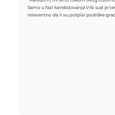
“Međutim, mi smo tokom ovog izbornog
Samo u fazi kandidovanja Viši sud je tes
relevantno da li su potpisi podrške građ