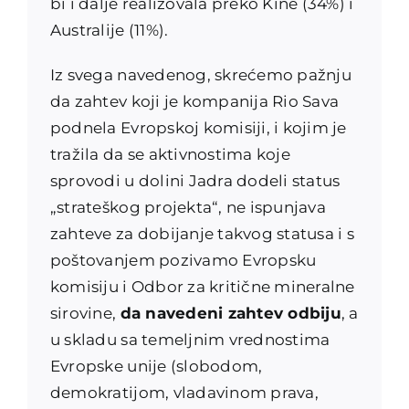
bi i dalje realizovala preko Kine (34%) i
Australije (11%).
Iz svega navedenog, skrećemo pažnju
da zahtev koji je kompanija Rio Sava
podnela Evropskoj komisiji, i kojim je
tražila da se aktivnostima koje
sprovodi u dolini Jadra dodeli status
„strateškog projekta“, ne ispunjava
zahteve za dobijanje takvog statusa i s
poštovanjem pozivamo Evropsku
komisiju i Odbor za kritične mineralne
sirovine,
da navedeni zahtev odbiju
, a
u skladu sa temeljnim vrednostima
Evropske unije (slobodom,
demokratijom, vladavinom prava,