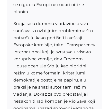
se nigde u Evropi ne rudari niti se
planira.
Srbija se u domenu vladavine prava
suočava sa ozbiljnim problemima što
potvrđuju kako godišnji izveštaji
Evropske komisije, tako i Transparency
International koji je svrstava u visoko
koruptivne zemlje, dok Freedom
House ocenjuje Srbiju kao hibridni
režim u kome formalni kriterijumi
demokratije postoje na papiru, a u
praksi je na snazi autoritarni režim
vladanja. Dokaz za ovo predstavlja i
nezakoniti rad kompanije Rio Sava koji
godinama unazad sprovodi vezano za