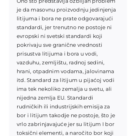
Ono što predstavlja ozbiljan problem
je da masovnu proizvodnju jedinjenja
litijuma i bora ne prate odgovarajući
standardi, jer trenutno ne postoje ni
evropski ni svetski standardi koji
pokrivaju sve granične vrednosti
prisustva litijuma i bora u vodi,
vazduhu, zemljištu, radnoj sedini,
hrani, otpadnim vodama, jalovinama
itd. Standard za litijum u pijaćoj vodi
ima tek nekoliko zemalja u svetu, ali
nijedna zemlja EU. Standardi
rudničkih ili industrijskih emisija za
bor i litijum takodje ne postoje, što je
vrlo zabrinjavajuće jer su litijum I bor
toksični elementi, a naročito bor koji