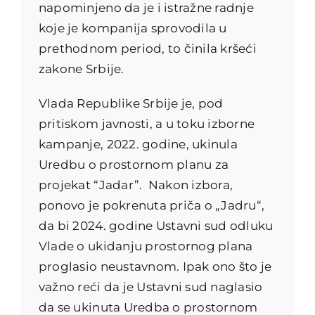
napominjeno da je i istražne radnje
koje je kompanija sprovodila u
prethodnom period, to činila kršeći
zakone Srbije.
Vlada Republike Srbije je, pod
pritiskom javnosti, a u toku izborne
kampanje, 2022. godine, ukinula
Uredbu o prostornom planu za
projekat “Jadar”. Nakon izbora,
ponovo je pokrenuta priča o „Jadru“,
da bi 2024. godine Ustavni sud odluku
Vlade o ukidanju prostornog plana
proglasio neustavnom. Ipak ono što je
važno reći da je Ustavni sud naglasio
da se ukinuta Uredba o prostornom