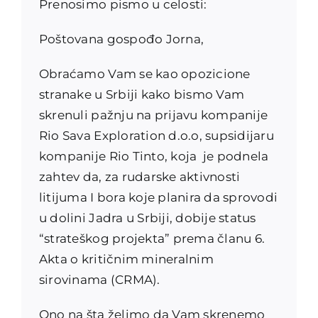
Prenosimo pismo u celosti:
Poštovana gospođo Jorna,
Obraćamo Vam se kao opozicione
stranake u Srbiji kako bismo Vam
skrenuli pažnju na prijavu kompanije
Rio Sava Exploration d.o.o, supsidijaru
kompanije Rio Tinto, koja je podnela
zahtev da, za rudarske aktivnosti
litijuma I bora koje planira da sprovodi
u dolini Jadra u Srbiji, dobije status
“strateškog projekta” prema članu 6.
Akta o kritičnim mineralnim
sirovinama (CRMA).
Ono na šta želimo da Vam skrenemo