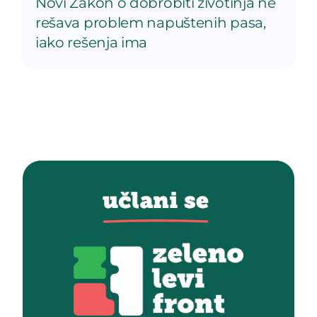
Novi Zakon o dobrobiti životinja ne
rešava problem napuštenih pasa,
iako rešenja ima