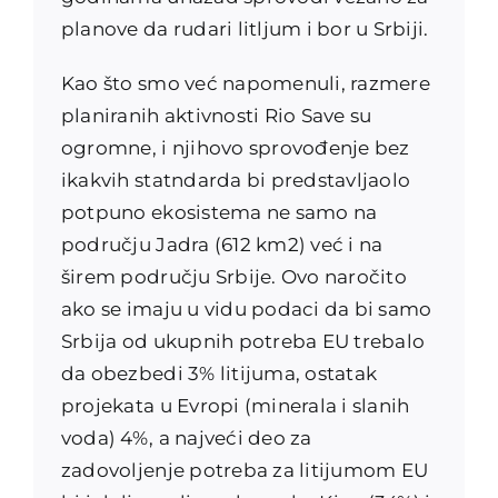
planove da rudari litljum i bor u Srbiji.
Kao što smo već napomenuli, razmere
planiranih aktivnosti Rio Save su
ogromne, i njihovo sprovođenje bez
ikakvih statndarda bi predstavljaolo
potpuno ekosistema ne samo na
području Jadra (612 km2) već i na
širem području Srbije. Ovo naročito
ako se imaju u vidu podaci da bi samo
Srbija od ukupnih potreba EU trebalo
da obezbedi 3% litijuma, ostatak
projekata u Evropi (minerala i slanih
voda) 4%, a najveći deo za
zadovoljenje potreba za litijumom EU