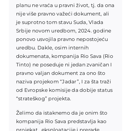
planu ne vraća u pravni život, tj. da ona
nije više pravno važeći dokument, ali
je suprotno tom stavu Suda, Vlada
Srbije novom uredbom, 2024. godine
ponovo usvojila pravno nepostojeću
uredbu. Dakle, osim internih
dokumenata, kompanija Rio Sava (Rio
Tinto) ne poseduje ni jedan zvaničan I
pravno valjan dokument za ono što
naziva projekom “Jadar”, I za šta traži
od Evropske komisije da dobije status
“strateškog” projekta.
Želimo da istaknemo da je onim što
kompanija Rio Sava predstavlja kao
projekat eksploatacije i prerade