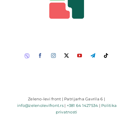
Zeleno-levi front | Patrijarha Gavrila 6 |
info@zelenolevifront.rs
|
+381 64 1427534
|
Politika
privatnosti