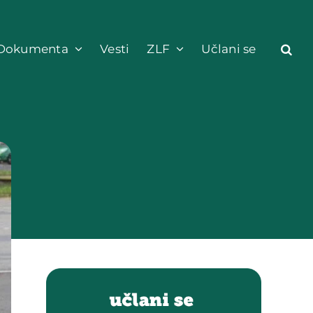
Dokumenta
Vesti
ZLF
Učlani se