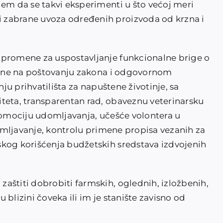
jem da se takvi eksperimenti u što većoj meri
 zabrane uvoza određenih proizvoda od krzna i
 promene za uspostavljanje funkcionalne brige o
ovane na poštovanju zakona i odgovornom
nju prihvatilišta za napuštene životinje, sa
teta, transparentan rad, obaveznu veterinarsku
promociju udomljavanja, učešće volontera u
udomljavanje, kontrolu primene propisa vezanih za
skog korišćenja budžetskih sredstava izdvojenih
aštiti dobrobiti farmskih, oglednih, izložbenih,
u blizini čoveka ili im je stanište zavisno od