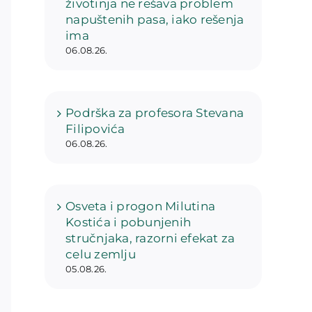
životinja ne rešava problem
napuštenih pasa, iako rešenja
ima
06.08.26.
Podrška za profesora Stevana
Filipovića
06.08.26.
Osveta i progon Milutina
Kostića i pobunjenih
stručnjaka, razorni efekat za
celu zemlju
05.08.26.