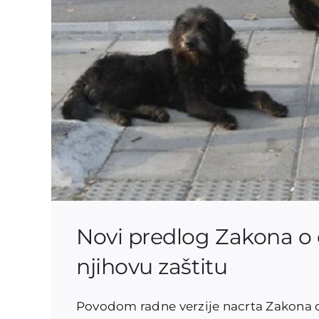
Novi predlog Zakona o 
njihovu zaštitu
Povodom radne verzije nacrta Zakona o d