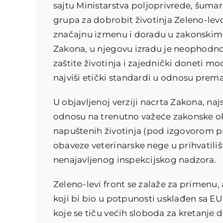
sajtu Ministarstva poljoprivrede, šuma
grupa za dobrobit životinja Zeleno-levo
značajnu izmenu i doradu u zakonskim 
Zakona, u njegovu izradu je neophodno u
zaštite životinja i zajednički doneti m
najviši etički standardi u odnosu prem
U objavljenoj verziji nacrta Zakona, na
odnosu na trenutno važeće zakonske ok
napuštenih životinja (pod izgovorom pre
obaveze veterinarske nege u prihvatili
nenajavljenog inspekcijskog nadzora.
Zeleno-levi front se zalaže za primenu,
koji bi bio u potpunosti usklađen sa E
koje se tiču većih sloboda za kretanje 