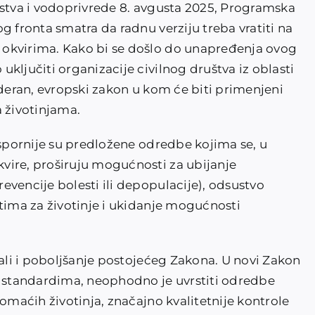
rstva i vodoprivrede 8. avgusta 2025, Programska
g fronta smatra da radnu verziju treba vratiti na
okvirima. Kako bi se došlo do unapređenja ovog
ključiti organizacije civilnog društva iz oblasti
oderan, evropski zakon u kom će biti primenjeni
a životinjama.
jspornije su predložene odredbe kojima se, u
vire, proširuju mogućnosti za ubijanje
vencije bolesti ili depopulacije), odsustvo
štima za životinje i ukidanje mogućnosti
 ali i poboljšanje postojećeg Zakona. U novi Zakon
U standardima, neophodno je uvrstiti odredbe
domaćih životinja, značajno kvalitetnije kontrole