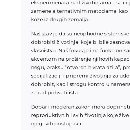
eksperimenata nad životinjama – sa cil
zamene alternativnim metodama, kao i
kože iz drugih zemalja.
Naš stav je da su neophodne sistemske
dobrobiti životinja, koje bi bile zasn
vlasništvu. Naš fokus je i na funkcionisa
akcentom na proširenje njihovih kapaci
negu, praksu “otvorenih vrata azila”, 
socijalizaciji i pripremi životinja za 
dobrobit, kao i strogu kontrolu namen
za rad prihvatilišta.
Dobar i moderan zakon mora doprineti z
reproduktivnih i svih životinja koje žive 
njegovih postupaka.