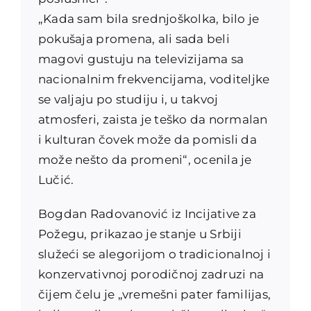
„Kada sam bila srednjoškolka, bilo je
pokušaja promena, ali sada beli
magovi gustuju na televizijama sa
nacionalnim frekvencijama, voditeljke
se valjaju po studiju i, u takvoj
atmosferi, zaista je teško da normalan
i kulturan čovek može da pomisli da
može nešto da promeni“, ocenila je
Lučić.
Bogdan Radovanović iz Incijative za
Požegu, prikazao je stanje u Srbiji
služeći se alegorijom o tradicionalnoj i
konzervativnoj porodičnoj zadruzi na
čijem čelu je „vremešni pater familijas,