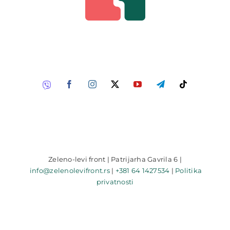
Zeleno-levi front | Patrijarha Gavrila 6 |
info@zelenolevifront.rs
|
+381 64 1427534
|
Politika
privatnosti