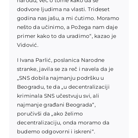
narodu, već o tome kako da se
dodvore ljudima na vlasti. Trideset
godina nas jašu, a mi ćutimo. Moramo
nešto da učinimo, a Požega nam daje
primer kako to da uradimo“, kazao je
Vidović.
I Ivana Parlić, poslanica Narodne
stranke, javila se za reč i navela da je
„SNS dobila najmanju podršku u
Beogradu, te da „u decentralizaciji
kriminala SNS učestvuju svi, ali
najmanje građani Beograda“,
poručivši da „ako želimo
decentralizaciju, onda moramo da
budemo odgovorni i iskreni“.