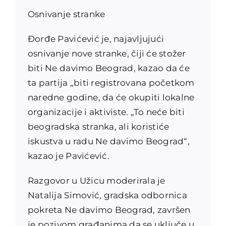
Osnivanje stranke
Đorđe Pavićević je, najavljujući
osnivanje nove stranke, čiji će stožer
biti Ne davimo Beograd, kazao da će
ta partija „biti registrovana početkom
naredne godine, da će okupiti lokalne
organizacije i aktiviste. „To neće biti
beogradska stranka, ali koristiće
iskustva u radu Ne davimo Beograd“,
kazao je Pavićević.
Razgovor u Užicu moderirala je
Natalija Simović, gradska odbornica
pokreta Ne davimo Beograd, završen
je pozivom građanima da se uključe u