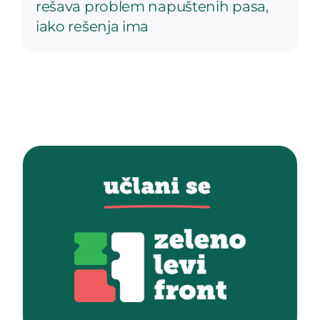
rešava problem napuštenih pasa,
iako rešenja ima