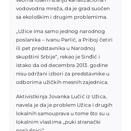
vodovodna mreža, da je grad suočen
sa ekološkim i drugim problemima.
„Užice ima samo jednog narodnog
poslanika – Ivanu Parlić, a Priboj četiri
ili pet predstavnika u Narodnoj
skupštini Srbije“, rekao je Sinđić i
istako da od decembra 2013. godine
nisu održani izbori za predstavnike u
odborima užičkih mesnih zajednica.
Aktivistkinja Jovanka Lučić iz Užica,
navela je da je problem Užica i drugih
lokalnih samouprava u tome što su u
lokalnim vlastima „puki stranački
poslušnici“.