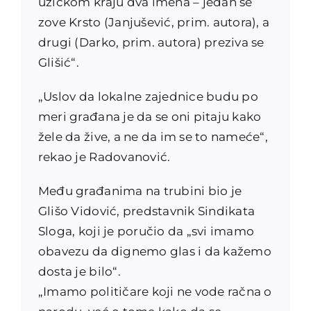
užičkom kraju dva imena – jedan se
zove Krsto (Janjušević, prim. autora), a
drugi (Darko, prim. autora) preziva se
Glišić“.
„Uslov da lokalne zajednice budu po
meri građana je da se oni pitaju kako
žele da žive, a ne da im se to nameće“,
rekao je Radovanović.
Među građanima na trubini bio je
Glišo Vidović, predstavnik Sindikata
Sloga, koji je poručio da „svi imamo
obavezu da dignemo glas i da kažemo
dosta je bilo“.
„Imamo političare koji ne vode račna o