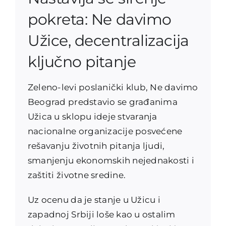
pokreta: Ne davimo
Užice, decentralizacija
ključno pitanje
Zeleno-levi poslanički klub, Ne davimo
Beograd predstavio se građanima
Užica u sklopu ideje stvaranja
nacionalne organizacije posvećene
rešavanju životnih pitanja ljudi,
smanjenju ekonomskih nejednakosti i
zaštiti životne sredine.
Uz ocenu da je stanje u Užicu i
zapadnoj Srbiji loše kao u ostalim