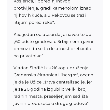
Kosjerića, i pored njihovog
protivljenja, gradi kamenolom iznad
njihovih kuća, a u Rekovcu se traži
litijum pored reke“.
Kao jedan od apsurda je naveo to da
„60 odsto gradova u Srbiji nema javni
prevoz i da se ta delatnost prebacila
na privatnike“.
Vladan Sinđić iz užičkog udruženja
Građanska čitaonica Libergraf, oceno
je da je Užice „žrtva centralizacije, jer
je za 20 godina izgubilo veliki broj
radnih mesta, preseljenjem sedišta
javnih preduzeća u druge gradove“.