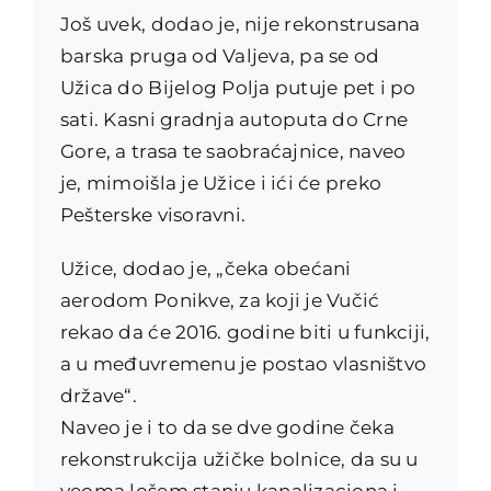
Još uvek, dodao je, nije rekonstrusana
barska pruga od Valjeva, pa se od
Užica do Bijelog Polja putuje pet i po
sati. Kasni gradnja autoputa do Crne
Gore, a trasa te saobraćajnice, naveo
je, mimoišla je Užice i ići će preko
Pešterske visoravni.
Užice, dodao je, „čeka obećani
aerodom Ponikve, za koji je Vučić
rekao da će 2016. godine biti u funkciji,
a u međuvremenu je postao vlasništvo
države“.
Naveo je i to da se dve godine čeka
rekonstrukcija užičke bolnice, da su u
veoma lošem stanju kanalizaciona i