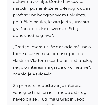
delovima zemlje, Đorđe Pavićević,
narodni poslanik Zeleno-levog kluba i
profesor na beogradskom Fakultetu
političkih nauka, kazao je da „umesto
građana, odluke o svemu u Srbiji
donosi jedna glava“.
„Građani moraju više da vode računa o
tome u kakvom su odnosu ljudi na
vlasti sa Vladom i centralama stranaka,
nego o interesima grada u kome žive“,
ocenio je Pavićević.
Za primere nepoštovanja interesa i
volje građana, on je, između ostalog,
naveo da se „ljudima u Gradini, kod