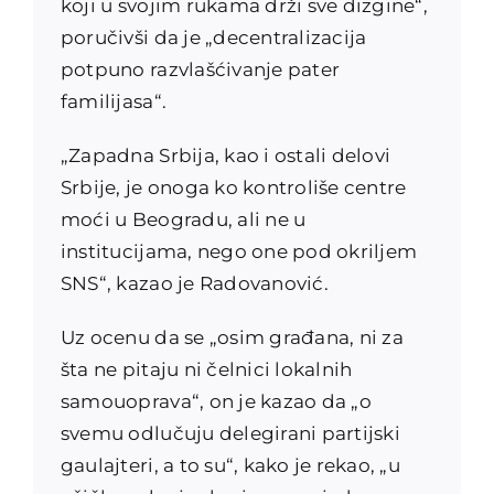
koji u svojim rukama drži sve dizgine“,
poručivši da je „decentralizacija
potpuno razvlašćivanje pater
familijasa“.
„Zapadna Srbija, kao i ostali delovi
Srbije, je onoga ko kontroliše centre
moći u Beogradu, ali ne u
institucijama, nego one pod okriljem
SNS“, kazao je Radovanović.
Uz ocenu da se „osim građana, ni za
šta ne pitaju ni čelnici lokalnih
samouoprava“, on je kazao da „o
svemu odlučuju delegirani partijski
gaulajteri, a to su“, kako je rekao, „u