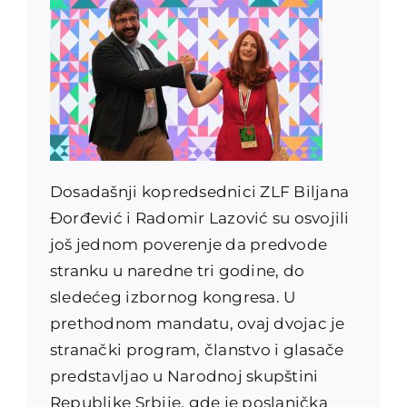
Dosadašnji kopredsednici ZLF Biljana
Đorđević i Radomir Lazović su osvojili
još jednom poverenje da predvode
stranku u naredne tri godine, do
sledećeg izbornog kongresa. U
prethodnom mandatu, ovaj dvojac je
stranački program, članstvo i glasače
predstavljao u Narodnoj skupštini
Republike Srbije, gde je poslanička