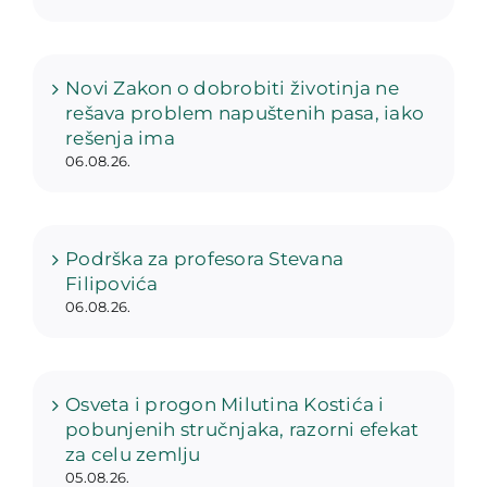
Novi Zakon o dobrobiti životinja ne
rešava problem napuštenih pasa, iako
rešenja ima
06.08.26.
Podrška za profesora Stevana
Filipovića
06.08.26.
Osveta i progon Milutina Kostića i
pobunjenih stručnjaka, razorni efekat
za celu zemlju
05.08.26.