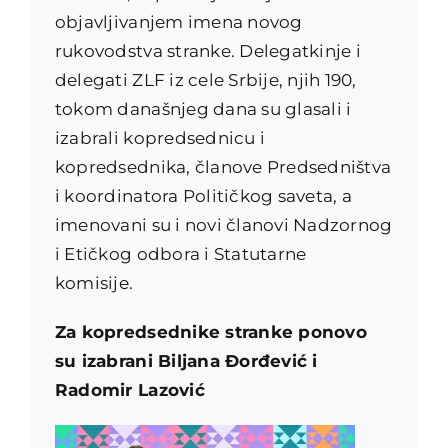
objavljivanjem imena novog
rukovodstva stranke. Delegatkinje i
delegati ZLF iz cele Srbije, njih 190,
tokom današnjeg dana su glasali i
izabrali kopredsednicu i
kopredsednika, članove Predsedništva
i koordinatora Političkog saveta, a
imenovani su i novi članovi Nadzornog
i Etičkog odbora i Statutarne
komisije.
Za kopredsednike stranke ponovo
su izabrani Biljana Đorđević i
Radomir Lazović