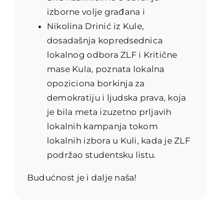
izborne volje građana i
Nikolina Drinić iz Kule,
dosadašnja kopredsednica
lokalnog odbora ZLF i Kritične
mase Kula, poznata lokalna
opoziciona borkinja za
demokratiju i ljudska prava, koja
je bila meta izuzetno prljavih
lokalnih kampanja tokom
lokalnih izbora u Kuli, kada je ZLF
podržao studentsku listu.
Budućnost je i dalje naša!