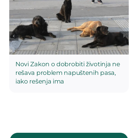
Novi Zakon o dobrobiti životinja ne
rešava problem napuštenih pasa,
iako rešenja ima