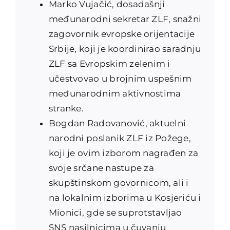
Marko Vujačić, dosadašnji
međunarodni sekretar ZLF, snažni
zagovornik evropske orijentacije
Srbije, koji je koordinirao saradnju
ZLF sa Evropskim zelenim i
učestvovao u brojnim uspešnim
međunarodnim aktivnostima
stranke.
Bogdan Radovanović, aktuelni
narodni poslanik ZLF iz Požege,
koji je ovim izborom nagrađen za
svoje srčane nastupe za
skupštinskom govornicom, ali i
na lokalnim izborima u Kosjeriću i
Mionici, gde se suprotstavljao
SNS nasilnicima u čuvanju