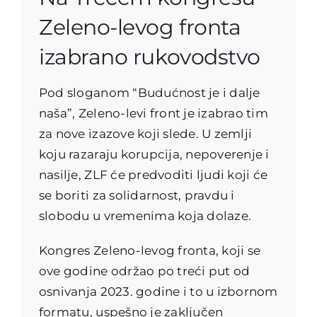
Zeleno-levog fronta
izabrano rukovodstvo
Pod sloganom “Budućnost je i dalje
naša”, Zeleno-levi front je izabrao tim
za nove izazove koji slede. U zemlji
koju razaraju korupcija, nepoverenje i
nasilje, ZLF će predvoditi ljudi koji će
se boriti za solidarnost, pravdu i
slobodu u vremenima koja dolaze.
Kongres Zeleno-levog fronta, koji se
ove godine održao po treći put od
osnivanja 2023. godine i to u izbornom
formatu, uspešno je zaključen