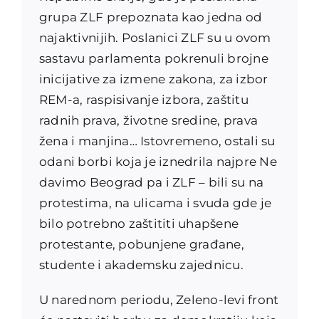
grupa ZLF prepoznata kao jedna od
najaktivnijih. Poslanici ZLF su u ovom
sastavu parlamenta pokrenuli brojne
inicijative za izmene zakona, za izbor
REM-a, raspisivanje izbora, zaštitu
radnih prava, životne sredine, prava
žena i manjina… Istovremeno, ostali su
odani borbi koja je iznedrila najpre Ne
davimo Beograd pa i ZLF – bili su na
protestima, na ulicama i svuda gde je
bilo potrebno zaštititi uhapšene
protestante, pobunjene građane,
studente i akademsku zajednicu.
U narednom periodu, Zeleno-levi front