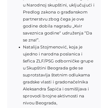
u Narodnoj skupštini, uključujući i
Predlog zakona o građanskom
partnerstvu zbog čega je ove
godine dobila nagradu „Kvir
saveznica godine“ udruženja “Da
se zna!”.
Natalija Stojmenović, koja je
ujedno i narodna poslanica i
šefica ZLF/PSG odborničke grupe
u Skupštini Beograda gde se
suprotstavlja štetnim odlukama
gradske vlasti i gradonačelnika
Aleksandra Šapića i osmišljava i
sprovodi brojne aktivnosti na
nivou Beograda,