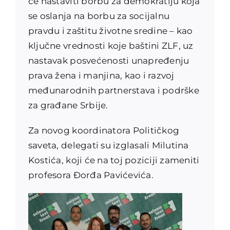
će nastaviti borbu za demokratiju koja
se oslanja na borbu za socijalnu
pravdu i zaštitu životne sredine – kao
ključne vrednosti koje baštini ZLF, uz
nastavak posvećenosti unapređenju
prava žena i manjina, kao i razvoj
međunarodnih partnerstava i podrške
za građane Srbije.
Za novog koordinatora Političkog
saveta, delegati su izglasali Milutina
Kostića, koji će na toj poziciji zameniti
profesora Đorđa Pavićevića.