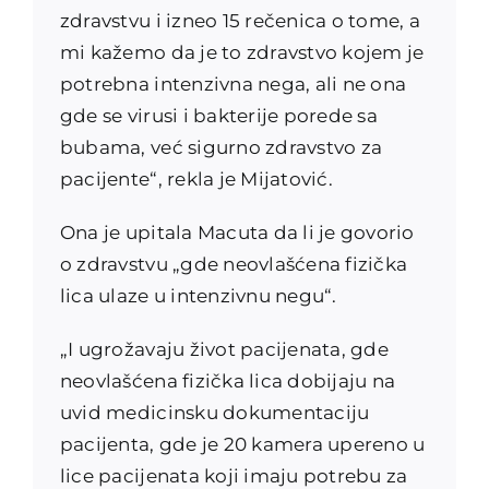
zdravstvu i izneo 15 rečenica o tome, a
mi kažemo da je to zdravstvo kojem je
potrebna intenzivna nega, ali ne ona
gde se virusi i bakterije porede sa
bubama, već sigurno zdravstvo za
pacijente“, rekla je Mijatović.
Ona je upitala Macuta da li je govorio
o zdravstvu „gde neovlašćena fizička
lica ulaze u intenzivnu negu“.
„I ugrožavaju život pacijenata, gde
neovlašćena fizička lica dobijaju na
uvid medicinsku dokumentaciju
pacijenta, gde je 20 kamera upereno u
lice pacijenata koji imaju potrebu za