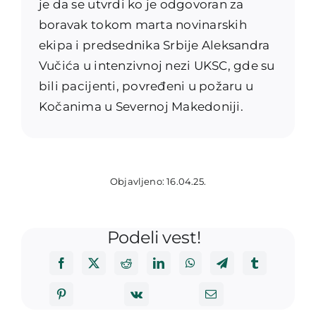
je da se utvrdi ko je odgovoran za
boravak tokom marta novinarskih
ekipa i predsednika Srbije Aleksandra
Vučića u intenzivnoj nezi UKSC, gde su
bili pacijenti, povređeni u požaru u
Kočanima u Severnoj Makedoniji.
Objavljeno: 16.04.25.
Podeli vest!