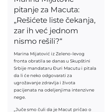
pitanje za Macuta:
„Rešićete liste čekanja,
zar ih već jednom
nismo rešili?“
Marina Mijatović iz Zeleno-levog
fronta obratila se danas u Skupštini
Srbije mandataru Đuri Macutu i pitala
da li će neko odgovarati za
ugrožavanje zdravlja i života
pacijenata na odeljenjima intenzivne
nege.
„Juče smo čuli da je Macut pričao o