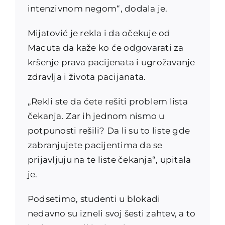
intenzivnom negom“, dodala je.
Mijatović je rekla i da očekuje od
Macuta da kaže ko će odgovarati za
kršenje prava pacijenata i ugrožavanje
zdravlja i života pacijanata.
„Rekli ste da ćete rešiti problem lista
čekanja. Zar ih jednom nismo u
potpunosti rešili? Da li su to liste gde
zabranjujete pacijentima da se
prijavljuju na te liste čekanja“, upitala
je.
Podsetimo, studenti u blokadi
nedavno su izneli svoj šesti zahtev, a to