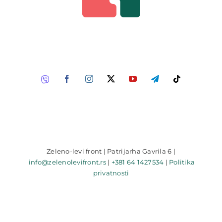
Zeleno-levi front | Patrijarha Gavrila 6 |
info@zelenolevifront.rs
|
+381 64 1427534
|
Politika
privatnosti