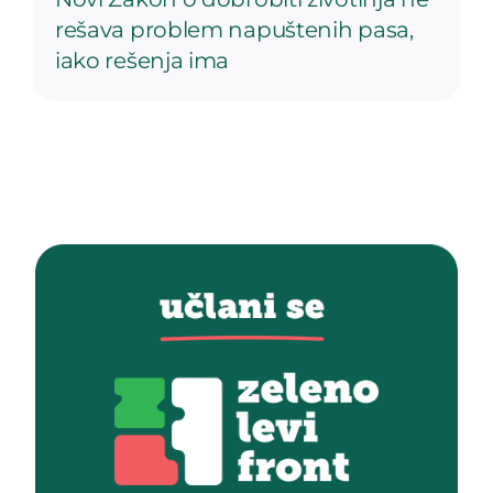
rešava problem napuštenih pasa,
iako rešenja ima