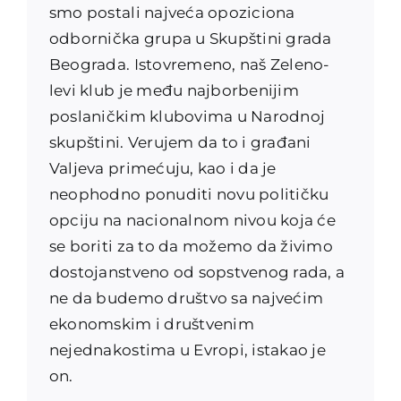
smo postali najveća opoziciona
odbornička grupa u Skupštini grada
Beograda. Istovremeno, naš Zeleno-
levi klub je među najborbenijim
poslaničkim klubovima u Narodnoj
skupštini. Verujem da to i građani
Valjeva primećuju, kao i da je
neophodno ponuditi novu političku
opciju na nacionalnom nivou koja će
se boriti za to da možemo da živimo
dostojanstveno od sopstvenog rada, a
ne da budemo društvo sa najvećim
ekonomskim i društvenim
nejednakostima u Evropi, istakao je
on.