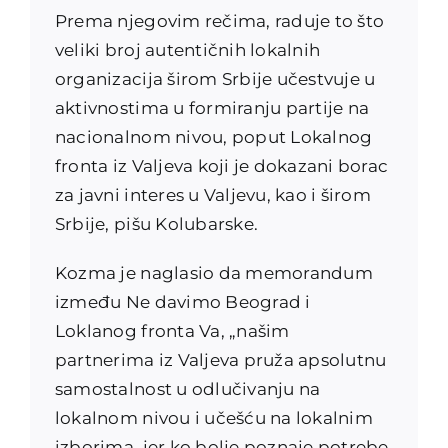
Prema njegovim rečima, raduje to što
veliki broj autentičnih lokalnih
organizacija širom Srbije učestvuje u
aktivnostima u formiranju partije na
nacionalnom nivou, poput Lokalnog
fronta iz Valjeva koji je dokazani borac
za javni interes u Valjevu, kao i širom
Srbije, pišu Kolubarske.
Kozma je naglasio da memorandum
između Ne davimo Beograd i
Loklanog fronta Va, „našim
partnerima iz Valjeva pruža apsolutnu
samostalnost u odlučivanju na
lokalnom nivou i učešću na lokalnim
izborima, jer ko bolje poznaje potrebe