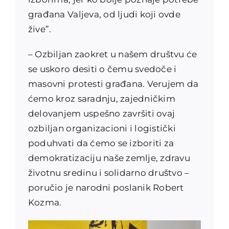
građana Valjeva, od ljudi koji ovde
žive”.
– Ozbiljan zaokret u našem društvu će
se uskoro desiti o čemu svedoče i
masovni protesti građana. Verujem da
ćemo kroz saradnju, zajedničkim
delovanjem uspešno završiti ovaj
ozbiljan organizacioni i logistički
poduhvati da ćemo se izboriti za
demokratizaciju naše zemlje, zdravu
životnu sredinu i solidarno društvo –
poručio je narodni poslanik Robert
Kozma.