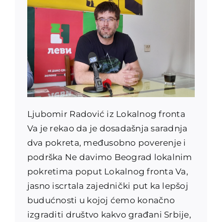
Ljubomir Radović iz Lokalnog fronta
Va je rekao da je dosadašnja saradnja
dva pokreta, međusobno poverenje i
podrška Ne davimo Beograd lokalnim
pokretima poput Lokalnog fronta Va,
jasno iscrtala zajednički put ka lepšoj
budućnosti u kojoj ćemo konačno
izgraditi društvo kakvo građani Srbije,