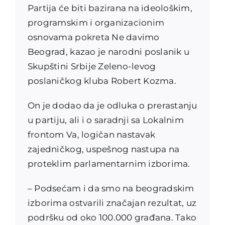
Partija će biti bazirana na ideološkim,
programskim i organizacionim
osnovama pokreta Ne davimo
Beograd, kazao je narodni poslanik u
Skupštini Srbije Zeleno-levog
poslaničkog kluba Robert Kozma.
On je dodao da je odluka o prerastanju
u partiju, ali i o saradnji sa Lokalnim
frontom Va, logičan nastavak
zajedničkog, uspešnog nastupa na
proteklim parlamentarnim izborima.
– Podsećam i da smo na beogradskim
izborima ostvarili značajan rezultat, uz
podršku od oko 100.000 građana. Tako