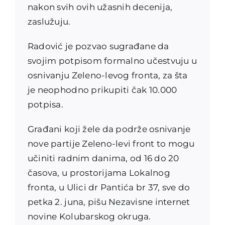
nakon svih ovih užasnih decenija,
zaslužuju.
Radović je pozvao sugrađane da
svojim potpisom formalno učestvuju u
osnivanju Zeleno-levog fronta, za šta
je neophodno prikupiti čak 10.000
potpisa.
Građani koji žele da podrže osnivanje
nove partije Zeleno-levi front to mogu
učiniti radnim danima, od 16 do 20
časova, u prostorijama Lokalnog
fronta, u Ulici dr Pantića br 37, sve do
petka 2. juna, pišu Nezavisne internet
novine Kolubarskog okruga.