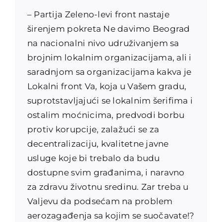
– Partija Zeleno-levi front nastaje
širenjem pokreta Ne davimo Beograd
na nacionalni nivo udruživanjem sa
brojnim lokalnim organizacijama, ali i
saradnjom sa organizacijama kakva je
Lokalni front Va, koja u Vašem gradu,
suprotstavljajući se lokalnim šerifima i
ostalim moćnicima, predvodi borbu
protiv korupcije, zalažući se za
decentralizaciju, kvalitetne javne
usluge koje bi trebalo da budu
dostupne svim građanima, i naravno
za zdravu životnu sredinu. Zar treba u
Valjevu da podsećam na problem
aerozagađenja sa kojim se suočavate!?