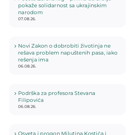
pokaže solidarnost sa ukrajinskim
narodom
07.08.26.
Novi Zakon o dobrobiti životinja ne
rešava problem napuštenih pasa, iako
rešenja ima
06.08.26.
Podrška za profesora Stevana
Filipovića
06.08.26.
Osveta i progon Milutina Kostića i