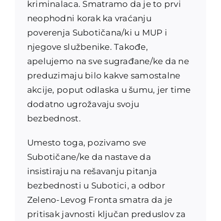
kriminalaca. Smatramo da je to prvi
neophodni korak ka vraćanju
poverenja Subotičana/ki u MUP i
njegove službenike. Takođe,
apelujemo na sve sugrađane/ke da ne
preduzimaju bilo kakve samostalne
akcije, poput odlaska u šumu, jer time
dodatno ugrožavaju svoju
bezbednost.
Umesto toga, pozivamo sve
Subotičane/ke da nastave da
insistiraju na rešavanju pitanja
bezbednosti u Subotici, a odbor
Zeleno-Levog Fronta smatra da je
pritisak javnosti ključan preduslov za