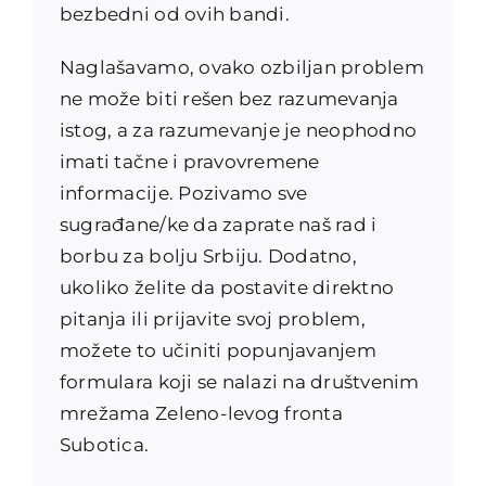
bezbedni od ovih bandi.
Naglašavamo, ovako ozbiljan problem
ne može biti rešen bez razumevanja
istog, a za razumevanje je neophodno
imati tačne i pravovremene
informacije. Pozivamo sve
sugrađane/ke da zaprate naš rad i
borbu za bolju Srbiju. Dodatno,
ukoliko želite da postavite direktno
pitanja ili prijavite svoj problem,
možete to učiniti popunjavanjem
formulara koji se nalazi na društvenim
mrežama Zeleno-levog fronta
Subotica.