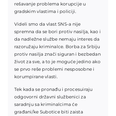
rešavanje problema korupcije u
gradskim vlastima i policiji.
Videli smo da vlast SNS-a nije
spremna da se bori protiv nasilja, kao i
da nadležne službe nemaju interes da
razoružaju kriminalce. Borba za Srbiju
protiv nasilja znači siguran i bezbedan
život za sve, a to je moguće jedino ako
se prvo reše problemi nesposobne i
korumpirane vlasti.
Tek kada se pronađu i procesuiraju
odgovorni državni službenici za
saradnju sa kriminalcima će
građani/ke Subotice biti zaista