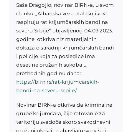
Saša Dragojlo, novinar BIRN-a, u svom
članku ,,Albanska veza: Kalašnjikovi
raspiruju rat krijumčarskih bandi na
severu Srbije“ objavljenog 04.09.2023.
godine, otkriva niz materijalnih
dokaza o saradnji krijumčarskih bandi
i policije koja za posledice ima
desetine oružanih sukoba u
prethodnih godinu dana:
https://birn.rs/rat-krijumcarskih-
bandi-na-severu-srbije/
Novinar BIRN-a otkriva da kriminalne
grupe krijumčara, čije ratovanje za
teritoriju svedoče skoro svakodnevni
oružani okršaji, nabavljaju sve više i