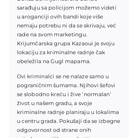
sarađuju sa policijom možemo videti
u aroganciji ovih bandi koje više
nemaju potrebu ni da se skrivaju, već
rade na svom marketingu.
Krijumčarska grupa Kazaoui je svoju
lokaciju za kriminalne radnje čak
obeležila na Gugl mapama.
Ovi kriminalci se ne nalaze samo u
pograničnim šumama. Njihovi šefovi
se slobodno kreću i žive ‘normalan’
život u našem gradu, a svoje
kriminalne radnje planiraju u lokalima
u centru grada. Pokušaji da se izbegne
odgovornost od strane onih