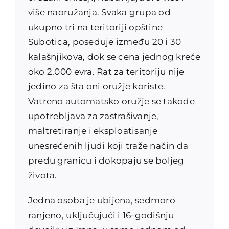
više naoružanja. Svaka grupa od
ukupno tri na teritoriji opštine
Subotica, poseduje između 20 i 30
kalašnjikova, dok se cena jednog kreće
oko 2.000 evra. Rat za teritoriju nije
jedino za šta oni oružje koriste.
Vatreno automatsko oružje se takođe
upotrebljava za zastrašivanje,
maltretiranje i eksploatisanje
unesrećenih ljudi koji traže način da
pređu granicu i dokopaju se boljeg
života.
Jedna osoba je ubijena, sedmoro
ranjeno, uključujući i 16-godišnju