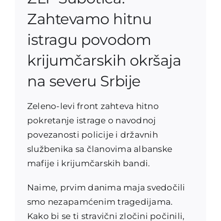
Zahtevamo hitnu
istragu povodom
krijumčarskih okršaja
na severu Srbije
Zeleno-levi front zahteva hitno
pokretanje istrage o navodnoj
povezanosti policije i državnih
službenika sa članovima albanske
mafije i krijumčarskih bandi.
Naime, prvim danima maja svedočili
smo nezapamćenim tragedijama.
Kako bi se ti stravični zločini počinili,