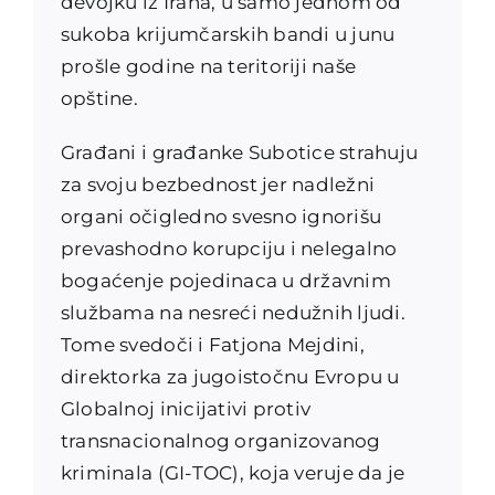
devojku iz Irana, u samo jednom od
sukoba krijumčarskih bandi u junu
prošle godine na teritoriji naše
opštine.
Građani i građanke Subotice strahuju
za svoju bezbednost jer nadležni
organi očigledno svesno ignorišu
prevashodno korupciju i nelegalno
bogaćenje pojedinaca u državnim
službama na nesreći nedužnih ljudi.
Tome svedoči i Fatjona Mejdini,
direktorka za jugoistočnu Evropu u
Globalnoj inicijativi protiv
transnacionalnog organizovanog
kriminala (GI-TOC), koja veruje da je