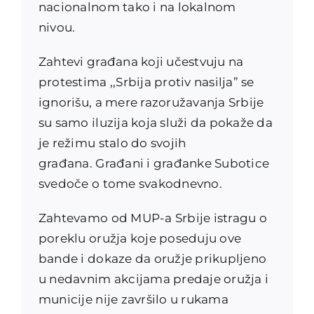
nacionalnom tako i na lokalnom
nivou.
Zahtevi građana koji učestvuju na
protestima ,,Srbija protiv nasilja” se
ignorišu, a mere razoružavanja Srbije
su samo iluzija koja služi da pokaže da
je režimu stalo do svojih
građana. Građani i građanke Subotice
svedoče o tome svakodnevno.
Zahtevamo od MUP-a Srbije istragu o
poreklu oružja koje poseduju ove
bande i dokaze da oružje prikupljeno
u nedavnim akcijama predaje oružja i
municije nije završilo u rukama