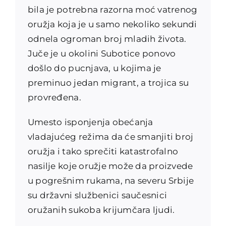
bila je potrebna razorna moć vatrenog
oružja koja je u samo nekoliko sekundi
odnela ogroman broj mladih života.
Juče je u okolini Subotice ponovo
došlo do pucnjava, u kojima je
preminuo jedan migrant, a trojica su
provređena.
Umesto isponjenja obećanja
vladajućeg režima da će smanjiti broj
oružja i tako sprečiti katastrofalno
nasilje koje oružje može da proizvede
u pogrešnim rukama, na severu Srbije
su državni službenici saučesnici
oružanih sukoba krijumčara ljudi.