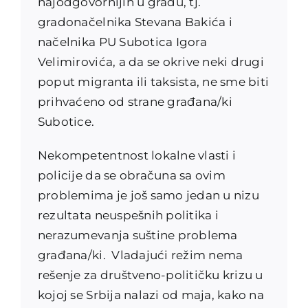
najodgovornijih u gradu, tj.
gradonačelnika Stevana Bakića i
načelnika PU Subotica Igora
Velimirovića, a da se okrive neki drugi
poput migranta ili taksista, ne sme biti
prihvaćeno od strane građana/ki
Subotice.
Nekompetentnost lokalne vlasti i
policije da se obračuna sa ovim
problemima je još samo jedan u nizu
rezultata neuspešnih politika i
nerazumevanja suštine problema
građana/ki. Vladajući režim nema
rešenje za društveno-političku krizu u
kojoj se Srbija nalazi od maja, kako na