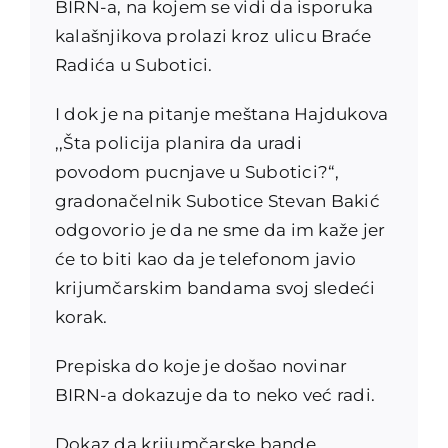
BIRN-a, na kojem se vidi da isporuka
kalašnjikova prolazi kroz ulicu Braće
Radića u Subotici.
I dok je na pitanje meštana Hajdukova
,,Šta policija planira da uradi
povodom pucnjave u Subotici?“,
gradonačelnik Subotice Stevan Bakić
odgovorio je da ne sme da im kaže jer
će to biti kao da je telefonom javio
krijumčarskim bandama svoj sledeći
korak.
Prepiska do koje je došao novinar
BIRN-a dokazuje da to neko već radi.
Dokaz da krijumčarske bande