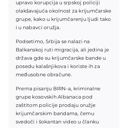
upravo korupcija u srpskoj policiji
olakšavajuća okolnost za krijumčarske
grupe, kako u krijumčarenju ljudi tako
i u nabavci oružja.
Podsetimo, Srbija se nalazi na
Balkanskoj ruti migracija, ali jedina je
država gde su krijumčarske bande u
posedu kalašnjikova i koriste ih za
međusobne obračune.
Prema pisanju BIRN-a, kriminalne
grupe kosovskih Albanaca pod
zaštitom policije prodaju oružje
krijumčarskim bandama, čemu
svedoči i šokantan video u članku