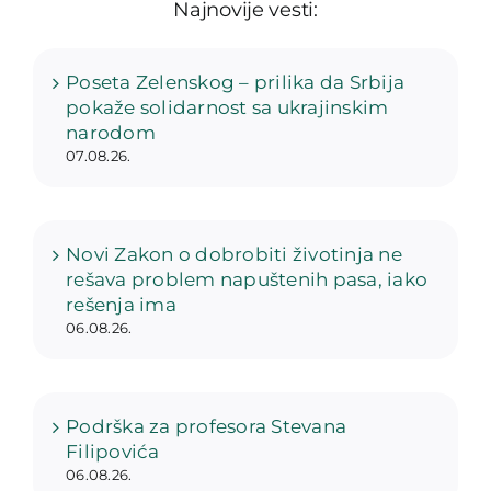
Najnovije vesti:
Poseta Zelenskog – prilika da Srbija
pokaže solidarnost sa ukrajinskim
narodom
07.08.26.
Novi Zakon o dobrobiti životinja ne
rešava problem napuštenih pasa, iako
rešenja ima
06.08.26.
Podrška za profesora Stevana
Filipovića
06.08.26.