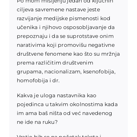
Po mom mišljenju jedan od ključnih
ciljeva savremene nastave jeste
razvijanje medijske pismenosti kod
učenika i njihovo osposobljavanje da
prepoznaju i da se suprotstave onim
narativima koji promovišu negativne
društvene fenomene kao što su mržnja
prema različitim društvenim
grupama, nacionalizam, ksenofobija,
homofobija i dr.
Kakva je uloga nastavnika kao
pojedinca u takvim okolnostima kada
im ama baš ništa od već navedenog
ne ide na ruku?
Vratio bih se na početak teksta i