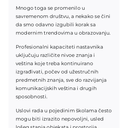
Mnogo toga se promenilo u
savremenom društvu, a nekako se čini
da smo odavno izgubili korak sa
modernim trendovima u obrazovanju.
Profesionalni kapaciteti nastavnika
uključuju različite nivoe znanja i
veština koje treba kontinuirano
izgrađivati, počev od užestručnih
predmetnih znanja, sve do razvijanja
komunikacijskih veština i drugih
sposobnosti.
Uslovi rada u pojedinim školama često
mogu biti izrazito nepovoljni, usled
lošeg stanja objekata i prostorija,