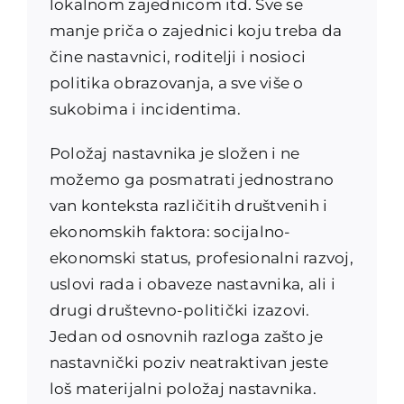
lokalnom zajednicom itd. Sve se
manje priča o zajednici koju treba da
čine nastavnici, roditelji i nosioci
politika obrazovanja, a sve više o
sukobima i incidentima.
Položaj nastavnika je složen i ne
možemo ga posmatrati jednostrano
van konteksta različitih društvenih i
ekonomskih faktora: socijalno-
ekonomski status, profesionalni razvoj,
uslovi rada i obaveze nastavnika, ali i
drugi društevno-politički izazovi.
Jedan od osnovnih razloga zašto je
nastavnički poziv neatraktivan jeste
loš materijalni položaj nastavnika.