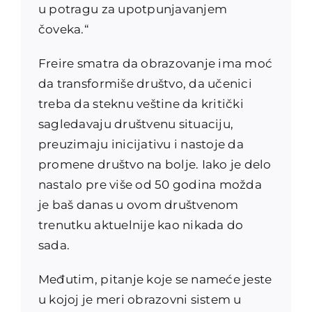
u potragu za upotpunjavanjem
čoveka.“
Freire smatra da obrazovanje ima moć
da transformiše društvo, da učenici
treba da steknu veštine da kritički
sagledavaju društvenu situaciju,
preuzimaju inicijativu i nastoje da
promene društvo na bolje. Iako je delo
nastalo pre više od 50 godina možda
je baš danas u ovom društvenom
trenutku aktuelnije kao nikada do
sada.
Međutim, pitanje koje se nameće jeste
u kojoj je meri obrazovni sistem u