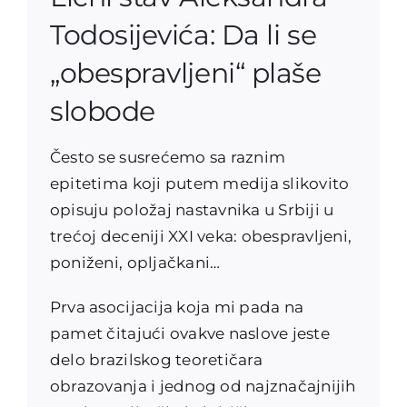
Todosijevića: Da li se
„obespravljeni“ plaše
slobode
Često se susrećemo sa raznim
epitetima koji putem medija slikovito
opisuju položaj nastavnika u Srbiji u
trećoj deceniji XXI veka: obespravljeni,
poniženi, opljačkani…
Prva asocijacija koja mi pada na
pamet čitajući ovakve naslove jeste
delo brazilskog teoretičara
obrazovanja i jednog od najznačajnijih