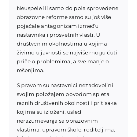
Neuspele ili samo do pola sprovedene
obrazovne reforme samo su još više
pojačale antagonizam između
nastavnika i prosvetnih vlasti. U
društvenim okolnostima u kojima
živimo u javnosti se najviše mogu čuti
priče o problemima, a sve manje o
rešenjima.
S pravom su nastavnici nezadovoljni
svojim položajem povodom spleta
raznih društvenih okolnosti i pritisaka
kojima su izloženi, usled
nerazumevanja sa obrazovnim
vlastima, upravom škole, roditeljima,