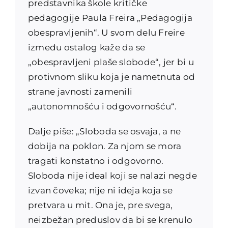
predstavnika škole kritičke
pedagogije Paula Freira „Pedagogija
obespravljenih“. U svom delu Freire
između ostalog kaže da se
„obespravljeni plaše slobode“, jer bi u
protivnom sliku koja je nametnuta od
strane javnosti zamenili
„autonomnošću i odgovornošću“.
Dalje piše: „Sloboda se osvaja, a ne
dobija na poklon. Za njom se mora
tragati konstatno i odgovorno.
Sloboda nije ideal koji se nalazi negde
izvan čoveka; nije ni ideja koja se
pretvara u mit. Ona je, pre svega,
neizbežan preduslov da bi se krenulo