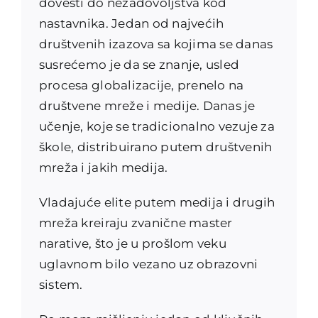
dovesti do nezadovoljstva kod
nastavnika. Jedan od najvećih
društvenih izazova sa kojima se danas
susrećemo je da se znanje, usled
procesa globalizacije, prenelo na
društvene mreže i medije. Danas je
učenje, koje se tradicionalno vezuje za
škole, distribuirano putem društvenih
mreža i jakih medija.
Vladajuće elite putem medija i drugih
mreža kreiraju zvanične master
narative, što je u prošlom veku
uglavnom bilo vezano uz obrazovni
sistem.