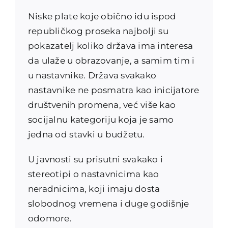
Niske plate koje obično idu ispod
republičkog proseka najbolji su
pokazatelj koliko država ima interesa
da ulaže u obrazovanje, a samim tim i
u nastavnike. Država svakako
nastavnike ne posmatra kao inicijatore
društvenih promena, već više kao
socijalnu kategoriju koja je samo
jedna od stavki u budžetu.
U javnosti su prisutni svakako i
stereotipi o nastavnicima kao
neradnicima, koji imaju dosta
slobodnog vremena i duge godišnje
odomore.