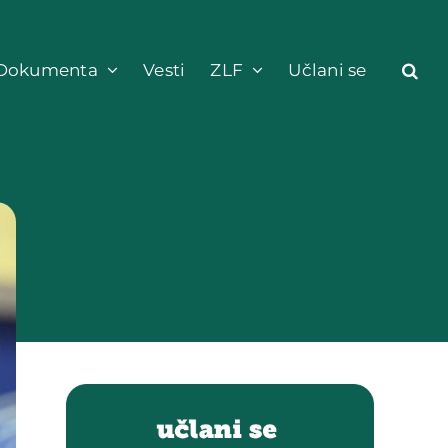
Dokumenta
Vesti
ZLF
Učlani se