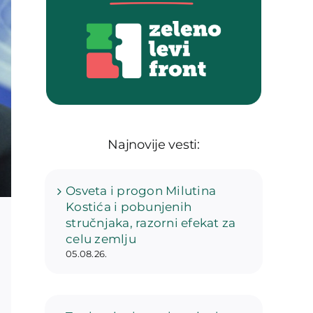
Najnovije vesti:
Osveta i progon Milutina
Kostića i pobunjenih
stručnjaka, razorni efekat za
celu zemlju
05.08.26.