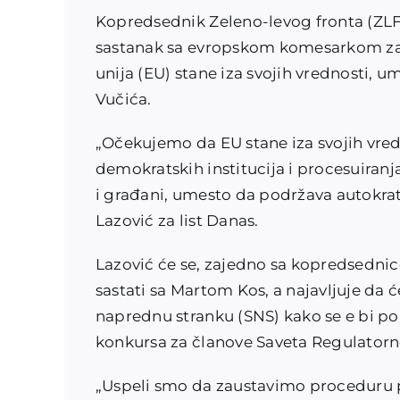
Kopredsednik Zeleno-levog fronta (ZLF)
sastanak sa evropskom komesarkom za 
unija (EU) stane iza svojih vrednosti, 
Vučića.
„Očekujemo da EU stane iza svojih vredn
demokratskih institucija i procesuiranj
i građani, umesto da podržava autokrat
Lazović za list Danas.
Lazović će se, zajedno sa kopredsedni
sastati sa Martom Kos, a najavljuje da će
naprednu stranku (SNS) kako se e bi 
konkursa za članove Saveta Regulatorn
„Uspeli smo da zaustavimo proceduru p