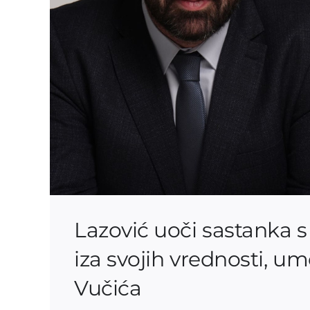
Lazović uoči sastanka 
iza svojih vrednosti, u
Vučića