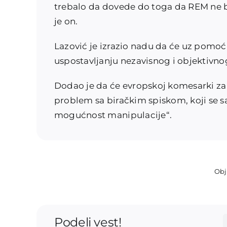
trebalo da dovede do toga da REM ne bu
je on.
Lazović je izrazio nadu da će uz pomoć 
uspostavljanju nezavisnog i objektivn
Dodao je da će evropskoj komesarki za pr
problem sa biračkim spiskom, koji se s
mogućnost manipulacije“.
Obj
Podeli vest!