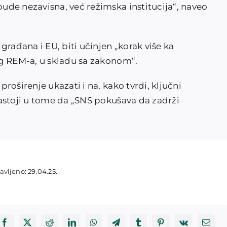
de nezavisna, već režimska institucija“, naveo
građana i EU, biti učinjen „korak više ka
og REM-a, u skladu sa zakonom“.
oširenje ukazati i na, kako tvrdi, ključni
astoji u tome da „SNS pokušava da zadrži
avljeno: 29.04.25.