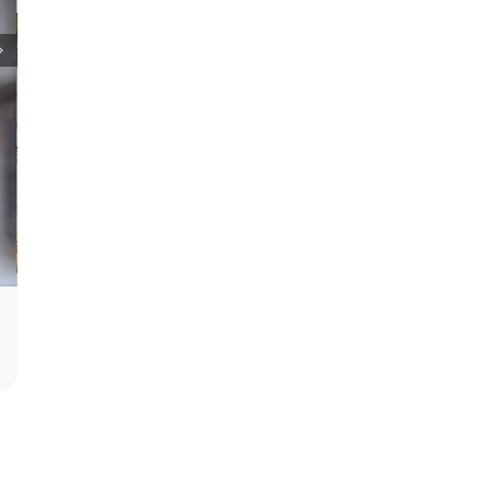
Toplotni talas pokazuje da nuklearna en