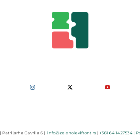
| Patrijarha Gavrila 6 |
info@zelenolevifront.rs
|
+381 64 1427534
|
Po