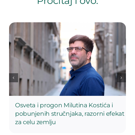
Pročitaj i ovo:
Osveta i progon Milutina Kostića i
pobunjenih stručnjaka, razorni efekat
za celu zemlju