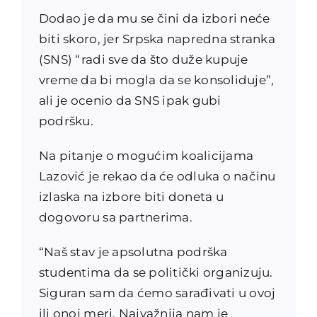
Dodao je da mu se čini da izbori neće
biti skoro, jer Srpska napredna stranka
(SNS) “radi sve da što duže kupuje
vreme da bi mogla da se konsoliduje”,
ali je ocenio da SNS ipak gubi
podršku.
Na pitanje o mogućim koalicijama
Lazović je rekao da će odluka o načinu
izlaska na izbore biti doneta u
dogovoru sa partnerima.
“Naš stav je apsolutna podrška
studentima da se politički organizuju.
Siguran sam da ćemo sarađivati u ovoj
ili onoj meri. Najvažnija nam je