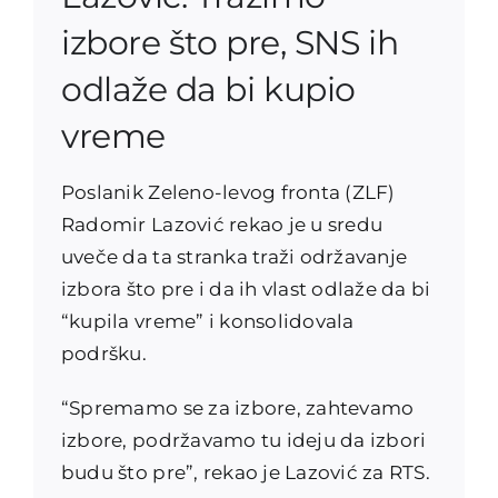
izbore što pre, SNS ih
odlaže da bi kupio
vreme
Poslanik Zeleno-levog fronta (ZLF)
Radomir Lazović rekao je u sredu
uveče da ta stranka traži održavanje
izbora što pre i da ih vlast odlaže da bi
“kupila vreme” i konsolidovala
podršku.
“Spremamo se za izbore, zahtevamo
izbore, podržavamo tu ideju da izbori
budu što pre”, rekao je Lazović za RTS.