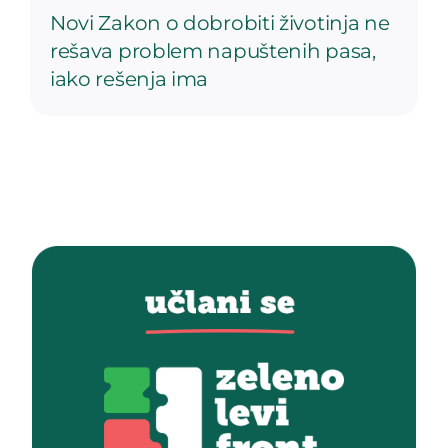
Novi Zakon o dobrobiti životinja ne
rešava problem napuštenih pasa,
iako rešenja ima