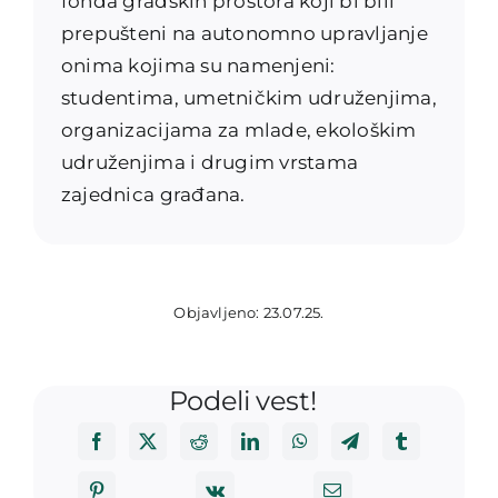
fonda gradskih prostora koji bi bili
prepušteni na autonomno upravljanje
onima kojima su namenjeni:
studentima, umetničkim udruženjima,
organizacijama za mlade, ekološkim
udruženjima i drugim vrstama
zajednica građana.
Objavljeno: 23.07.25.
Podeli vest!