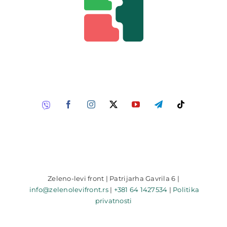
Zeleno-levi front | Patrijarha Gavrila 6 |
info@zelenolevifront.rs
|
+381 64 1427534
|
Politika
privatnosti