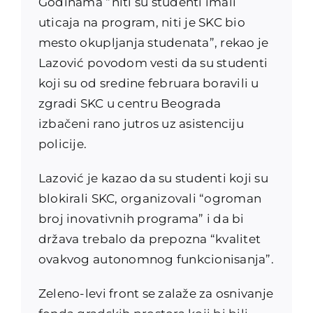
Godinama “niti su studenti imali
uticaja na program, niti je SKC bio
mesto okupljanja studenata”, rekao je
Lazović povodom vesti da su studenti
koji su od sredine februara boravili u
zgradi SKC u centru Beograda
izbačeni rano jutros uz asistenciju
policije.
Lazović je kazao da su studenti koji su
blokirali SKC, organizovali “ogroman
broj inovativnih programa” i da bi
država trebalo da prepozna “kvalitet
ovakvog autonomnog funkcionisanja”.
Zeleno-levi front se zalaže za osnivanje