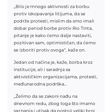
„Bilo je mnogo aktivnosti za borbu
protiv iskopavanja litijuma, da se
podrže protesti, mislim da smo imali
dobar period borbe protiv Rio Tinta,
pitanje je kako ćemo dalje nastaviti,
pozitivan sam, optimističan, da ćemo
se izboriti protiv ovoga“, kaže on.
Jedan od načina je, kaže, borba kroz
institucije, ali i saradnja sa
aktivističkim organizacijama, protesti,
međunarodna podrška…
„Želimo da se zakoni nađu na
dnevnom redu, zbog toga što imamo
saznanja i utisak da postoji veliki broj