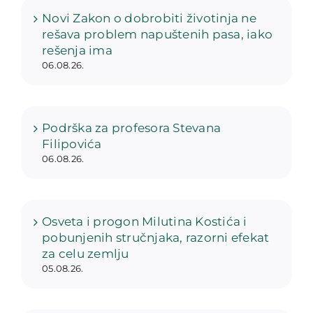
Novi Zakon o dobrobiti životinja ne
rešava problem napuštenih pasa, iako
rešenja ima
06.08.26.
Podrška za profesora Stevana
Filipovića
06.08.26.
Osveta i progon Milutina Kostića i
pobunjenih stručnjaka, razorni efekat
za celu zemlju
05.08.26.