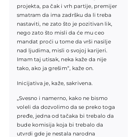
projekta, pa čak i vrh partije, premijer
smatram da ima zadršku da li treba
nastaviti, ne zato što je pozitivan lik,
nego zato što misli da će mu ceo
mandat proći u tome da vrši nasilje
nad ljudima, misli o svojoj karijeri.
Imam taj utisak, neka kaže da nije
tako, ako ja grešim“, kaže on.
Inicijativa je, kaže, sakrivena.
„Svesno i namerno, kako ne bismo
voleli da dozvolimo da se preko toga
pređe, jedna od tačaka bi trebalo da
bude komisija koja bi trebalo da
utvrdi gde je nestala narodna