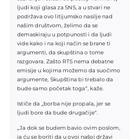
ljudi koji glasa za SNS, a u stvari ne
podržava ovo litijumsko nasilje nad
našim društvom, želimo da se
demaskiraju u potpunosti i da ljudi
vide kako i na koji način se brane ti
argumenti, da skupština o tome
razgovara. Zašto RTS nema debatne
emisije u kojima možemo da suočimo
argumente, Skupština bi trebalo da
bude samo početak toga“, kaže.
Ističe da „borba nije propala, jer se
ljudi bore da bude drugačije“.
„Ja dok se budem bavio ovim poslom,
ja ću se boriti da u ovoj našoj državi