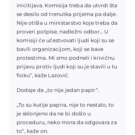
inicitijava. Komisija treba da utvrdi šta
se desilo od trenutka prijema pa dalje.
Nije otišla u ministarstvo koje treba da
proveri potpise, nadležni odbor… U
komisiji će učestvovati ljudi koji su se
bavili organizacijom, koji se bave
protestima. Mi smo podneli i krivičnu
prijavu protiv ljudi koji su je stavili u tu
fioku“, kaže Lazović.
Dodaje da „to nije jedan papir“.
„To su kutije papira, nije to nestalo, to
je sklonjeno da ne bi došlo u
proceduru, neko mora da odgovara za
to“, kaže on.