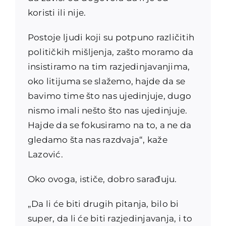
koristi ili nije.
Postoje ljudi koji su potpuno različitih
političkih mišljenja, zašto moramo da
insistiramo na tim razjedinjavanjima,
oko litijuma se slažemo, hajde da se
bavimo time što nas ujedinjuje, dugo
nismo imali nešto što nas ujedinjuje.
Hajde da se fokusiramo na to, a ne da
gledamo šta nas razdvaja“, kaže
Lazović.
Oko ovoga, ističe, dobro sarađuju.
„Da li će biti drugih pitanja, bilo bi
super, da li će biti razjedinjavanja, i to