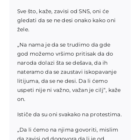
Sve što, kaže, zavisi od SNS, oni će
gledati da se ne desi onako kako oni
žele.
„Na nama je da se trudimo da gde
god možemo vršimo pritisak da do
naroda dolazi šta se dešava, da ih
nateramo da se zaustavi iskopavanje
litijuma, da se ne desi. Da li ćemo
uspeti nije ni važno, važan je cilj“, kaže
on.
Ističe da su oni svakako na protestima.
„Da li ćemo na njima govoriti, mislim
da zavisi od dogovora da li je od