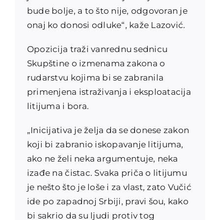
bude bolje, a to što nije, odgovoran je
onaj ko donosi odluke“, kaže Lazović.
Opozicija traži vanrednu sednicu
Skupštine o izmenama zakona o
rudarstvu kojima bi se zabranila
primenjena istraživanja i eksploatacija
litijuma i bora.
„Inicijativa je želja da se donese zakon
koji bi zabranio iskopavanje litijuma,
ako ne želi neka argumentuje, neka
izađe na čistac. Svaka priča o litijumu
je nešto što je loše i za vlast, zato Vučić
ide po zapadnoj Srbiji, pravi šou, kako
bi sakrio da su ljudi protiv tog