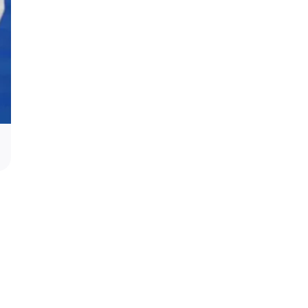
Srbija gori – vreme je za sistemski odg