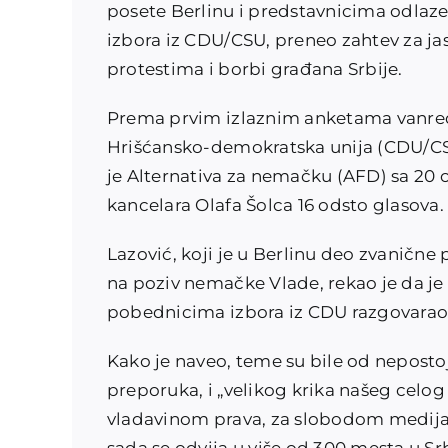
posete Berlinu i predstavnicima odla
izbora iz CDU/CSU, preneo zahtev za j
protestima i borbi građana Srbije.
Prema prvim izlaznim anketama vanre
Hrišćansko-demokratska unija (CDU/CSU)
je Alternativa za nemačku (AFD) sa 20 
kancelara Olafa Šolca 16 odsto glasova.
Lazović, koji je u Berlinu deo zvanič
na poziv nemačke Vlade, rekao je da je 
pobednicima izbora iz CDU razgovarao 
Kako je naveo, teme su bile od neposto
preporuka, i „velikog krika našeg celog 
vladavinom prava, za slobodom medija“,