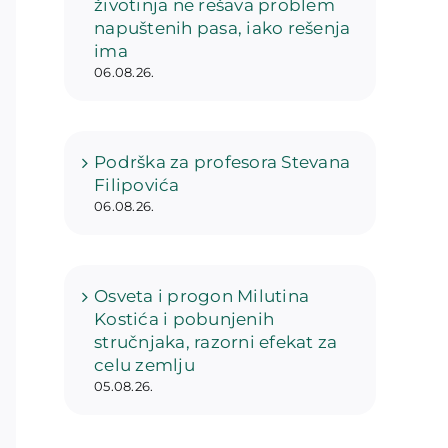
životinja ne rešava problem
napuštenih pasa, iako rešenja
ima
06.08.26.
Podrška za profesora Stevana
Filipovića
06.08.26.
Osveta i progon Milutina
Kostića i pobunjenih
stručnjaka, razorni efekat za
celu zemlju
05.08.26.