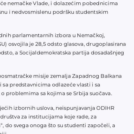
zeće nemačke Vlade, i dolazećim pobednicima
asnu i nedvosmislenu podršku studentskim
dnih parlamentarnih izbora u Nemačkoj,
 osvojila je 28,5 odsto glasova, drugoplasirana
odsto, a Socijaldemokratska partija dosadašnjeg
ne posmatračke misije zemalja Zapadnog Balkana
i sa predstavnicima odlazeće vlasti i sa
o problemima sa kojima se Srbija suočava.
jećih izbornih uslova, neispunjavanja ODIHR
društva za institucijama koje rade, za
 do svega onoga što su studenti započeli, a