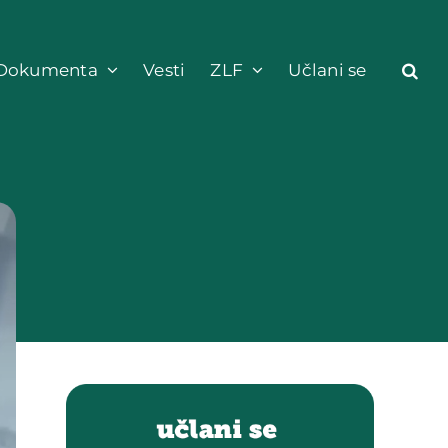
Dokumenta
Vesti
ZLF
Učlani se