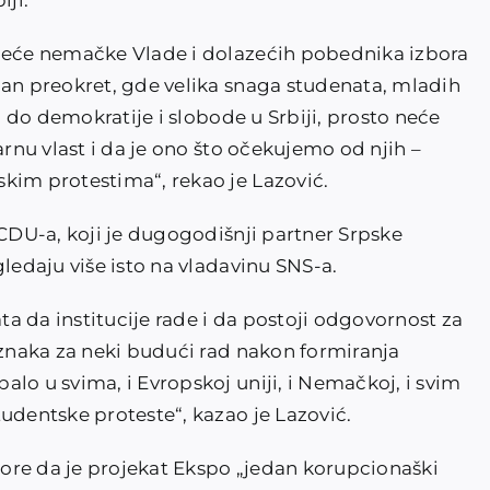
iji.
azeće nemačke Vlade i dolazećih pobednika izbora
man preokret, gde velika snaga studenata, mladih
lo do demokratije i slobode u Srbiji, prosto neće
arnu vlast i da je ono što očekujemo od njih –
kim protestima“, rekao je Lazović.
 CDU-a, koji je dugogodišnji partner Srpske
gledaju više isto na vladavinu SNS-a.
a da institucije rade i da postoji odgovornost za
aznaka za neki budući rad nakon formiranja
lo u svima, i Evropskoj uniji, i Nemačkoj, i svim
udentske proteste“, kazao je Lazović.
ozore da je projekat Ekspo „jedan korupcionaški