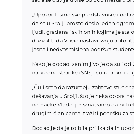
sada se odvija u više od 300 mesta u Srb
„Upozorili smo sve predstavnike i odl
da se u Srbiji prosto desio jedan ogro
ljudi, građana i svih onih kojima je sta
dozvoliti da Vučić nastavi svoju autorit
jasna i nedvosmislena podrška students
Kako je dodao, zanimljivo je da su i od
napredne stranke (SNS), čuli da oni ne 
„Čuli smo da razumeju zahteve studenat
dešavanja u Srbiji, što je neka dobra n
nemačke Vlade, jer smatramo da bi treba
drugim članicama, tražiti podršku za st
Dodao je da je to bila prilika da ih up