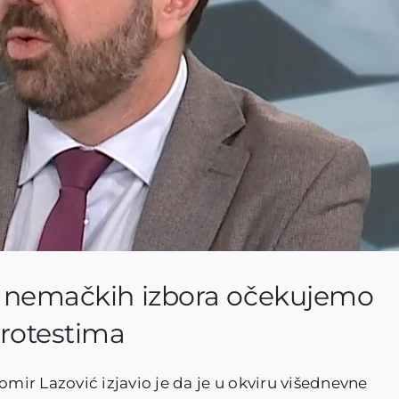
a nemačkih izbora očekujemo
rotestima
ir Lazović izjavio je da je u okviru višednevne