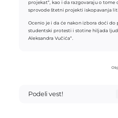
projekat“, kao i da razgovaraju o tome d
sprovode štetni projekti iskopavanja li
Ocenio je i da će nakon izbora doći do
studentski protesti i stotine hiljada lju
Aleksandra Vučića“.
Obj
Podeli vest!