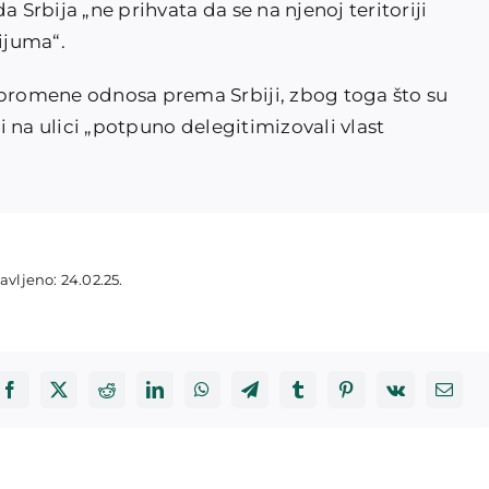
a Srbija „ne prihvata da se na njenoj teritoriji
tijuma“.
 promene odnosa prema Srbiji, zbog toga što su
di na ulici „potpuno delegitimizovali vlast
avljeno: 24.02.25.