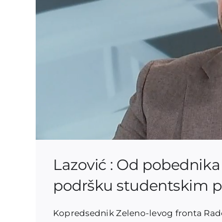
Lazović : Od pobednik
podršku studentskim p
Kopredsednik Zeleno-levog fronta Radom