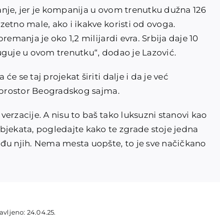
itanje, jer je kompanija u ovom trenutku dužna 126
etno male, ako i ikakve koristi od ovoga.
remanja je oko 1,2 milijardi evra. Srbija daje 10
 duguje u ovom trenutku“, dodao je Lazović.
e se taj projekat širiti dalje i da je već
a prostor Beogradskog sajma.
erzacije. A nisu to baš tako luksuzni stanovi kao
bjekata, pogledajte kako te zgrade stoje jedna
đu njih. Nema mesta uopšte, to je sve načičkano
avljeno: 24.04.25.