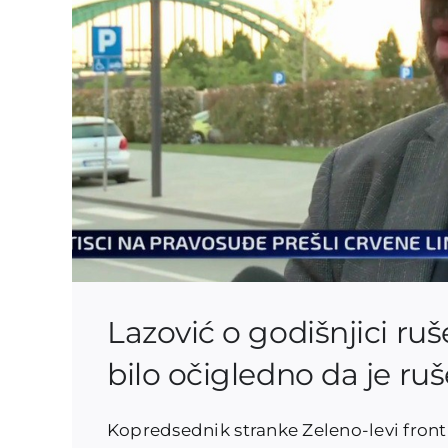
Lazović o godišnjici ruš
bilo očigledno da je ru
Kopredsednik stranke Zeleno-levi fron