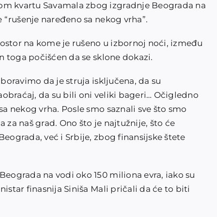
kom kvartu Savamala zbog izgradnje Beograda na
je “rušenje naređeno sa nekog vrha”.
 prostor na kome je rušeno u izbornoj noći, između
kon toga počišćen da se sklone dokazi.
aboravimo da je struja isključena, da su
braćaj, da su bili oni veliki bageri… Očigledno
 sa nekog vrha. Posle smo saznali sve što smo
ja za naš grad. Ono što je najtužnije, što će
eograda, već i Srbije, zbog finansijske štete
 Beograda na vodi oko 150 miliona evra, iako su
star finasnija Siniša Mali pričali da će to biti