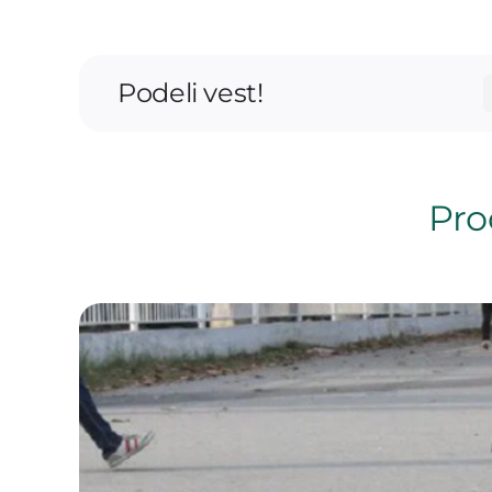
Podeli vest!
Proč