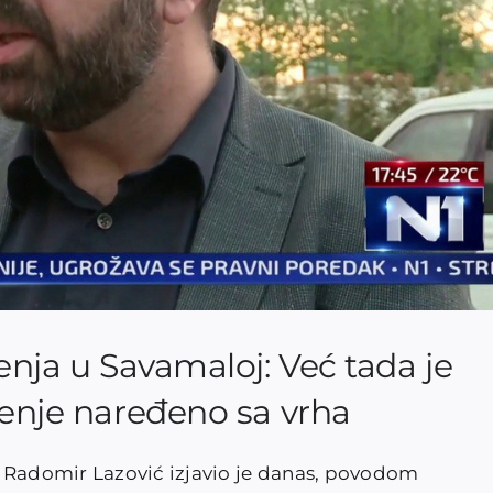
enja u Savamaloj: Već tada je
šenje naređeno sa vrha
t Radomir Lazović izjavio je danas, povodom