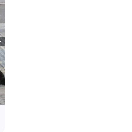
Podrška za profesora Stevana Filipovi