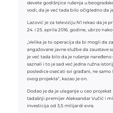
devete godišnjice rušenja u beograds
vodi, da je već tada bilo očigledno da 
Lazović je za televiziju N1 rekao da je
24. i 25. aprila 2016. godine, ubrzo na
„Velika je to operacija da bi mogli da z
angažovane javne službe da zaustave sao
je već tada bilo da je rušenje naređeno
saznali i to je sad već jedna ružna istori
posledice osećati svi građani, ne samo B
ovog projekta“, kazao je on.
Dodao je da je ulaganje u ceo projekat
tadašnji premijer Aleksandar Vučić i mini
investicija od 3,5 milijardi evra.