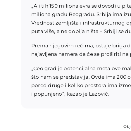
„A i tih 150 miliona evra se dovodi u p
miliona gradu Beogradu. Srbija ima izuz
Vrednost zemljišta i infrastrukturnog op
puta više, a ne dobija ništa – Srbiji se
Prema njegovim rečima, ostaje briga da ć
najavljena namera da će se proširiti n
„Ceo grad je potencijalna meta ove malv
što nam se predstavlja. Ovde ima 200 o
pored druge i koliko prostora ima izme
i popunjeno“, kazao je Lazović.
Obj