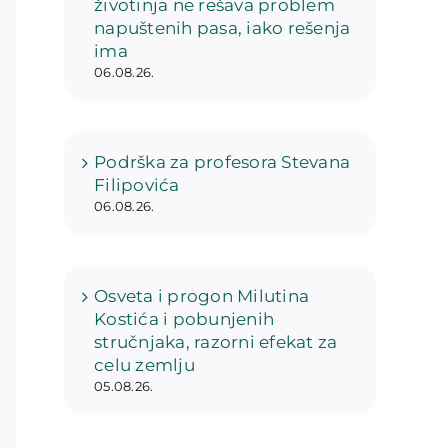
životinja ne rešava problem
napuštenih pasa, iako rešenja
ima
06.08.26.
Podrška za profesora Stevana
Filipovića
06.08.26.
Osveta i progon Milutina
Kostića i pobunjenih
stručnjaka, razorni efekat za
celu zemlju
05.08.26.