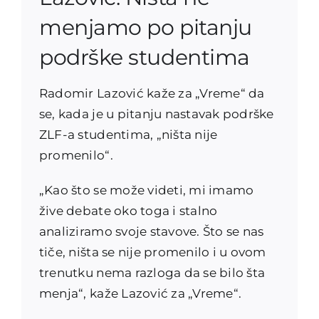
menjamo po pitanju
podrške studentima
Radomir Lazović kaže za „Vreme“ da
se, kada je u pitanju nastavak podrške
ZLF-a studentima, „ništa nije
promenilo“.
„Kao što se može videti, mi imamo
žive debate oko toga i stalno
analiziramo svoje stavove. Što se nas
tiče, ništa se nije promenilo i u ovom
trenutku nema razloga da se bilo šta
menja“, kaže Lazović za „Vreme“.