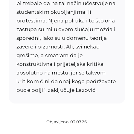
bi trebalo da na taj način učestvuje na
studentskim okupljanjima ili
protestima. Njena politika i to što ona
zastupa su mi u ovom slučaju možda i
sporedni, iako su u domenu teorija
zavere i bizarnosti. Ali, svi nekad
grešimo, a smatram da je
konstruktivna i prijateljska kritika
apsolutno na mestu, jer se takvom
kritikom čini da onaj koga podržavate
bude bolji“, zaključuje Lazović.
Objavljeno: 03.07.26.