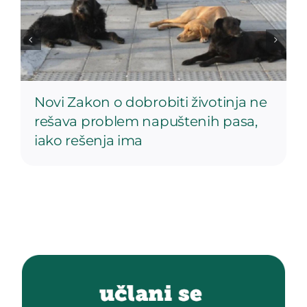
Novi Zakon o dobrobiti životinja ne
rešava problem napuštenih pasa,
iako rešenja ima