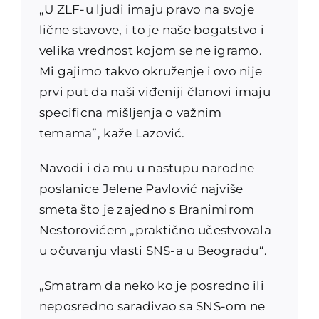
„U ZLF-u ljudi imaju pravo na svoje
lične stavove, i to je naše bogatstvo i
velika vrednost kojom se ne igramo.
Mi gajimo takvo okruženje i ovo nije
prvi put da naši viđeniji članovi imaju
specificna mišljenja o važnim
temama”, kaže Lazović.
Navodi i da mu u nastupu narodne
poslanice Jelene Pavlović najviše
smeta što je zajedno s Branimirom
Nestorovićem „praktično učestvovala
u očuvanju vlasti SNS-a u Beogradu“.
„Smatram da neko ko je posredno ili
neposredno sarađivao sa SNS-om ne