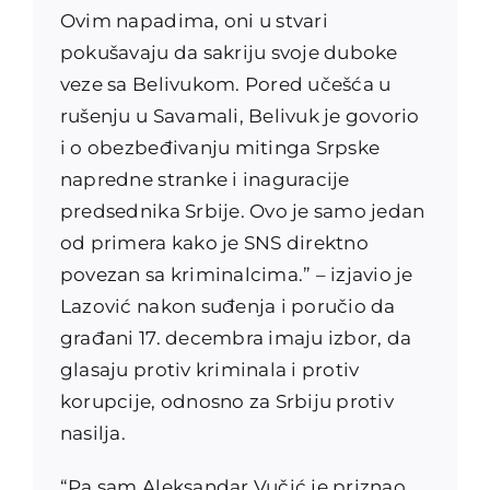
Ovim napadima, oni u stvari
pokušavaju da sakriju svoje duboke
veze sa Belivukom. Pored učešća u
rušenju u Savamali, Belivuk je govorio
i o obezbeđivanju mitinga Srpske
napredne stranke i inaguracije
predsednika Srbije. Ovo je samo jedan
od primera kako je SNS direktno
povezan sa kriminalcima.” – izjavio je
Lazović nakon suđenja i poručio da
građani 17. decembra imaju izbor, da
glasaju protiv kriminala i protiv
korupcije, odnosno za Srbiju protiv
nasilja.
“Pa sam Aleksandar Vučić je priznao