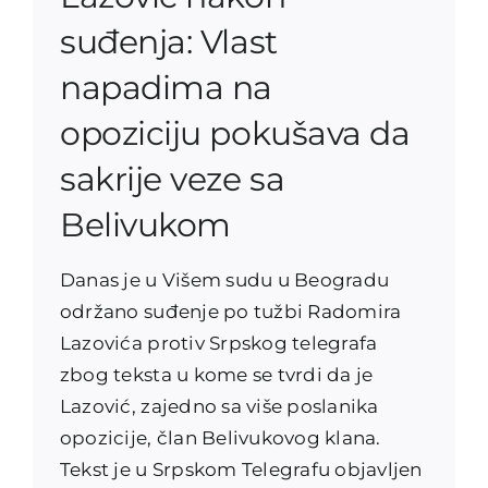
suđenja: Vlast
napadima na
opoziciju pokušava da
sakrije veze sa
Belivukom
Danas je u Višem sudu u Beogradu
održano suđenje po tužbi Radomira
Lazovića protiv Srpskog telegrafa
zbog teksta u kome se tvrdi da je
Lazović, zajedno sa više poslanika
opozicije, član Belivukovog klana.
Tekst je u Srpskom Telegrafu objavljen