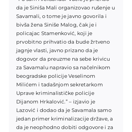
da je Siniša Mali organizovao rušenje u
Savamali, o tome je javno govorila i
bivša žena Siniše Malog, čak je i
policajac Stamenković, koji je
prvobitno prihvatio da bude žrtveno
jagnje vlasti, javno prizano da je
dogovor da preuzme na sebe krivicu
za Savamalu napravio sa načelnikom
beogradske policije Veselinom
Milićem i tadašnjom sekretarkom
Uprave kriminalističke policije
Dijanom Hrkalović.” – izjavio je
Lazović i dodao da je Savamala samo
jedan primer kriminalizacije države, a
da je neophodno dobiti odgovore i za