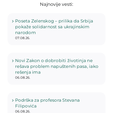
Najnovije vesti:
Poseta Zelenskog – prilika da Srbija
pokaže solidarnost sa ukrajinskim
narodom
07.08.26.
Novi Zakon o dobrobiti životinja ne
rešava problem napuštenih pasa, iako
rešenja ima
06.08.26.
Podrška za profesora Stevana
Filipovića
06.08.26.