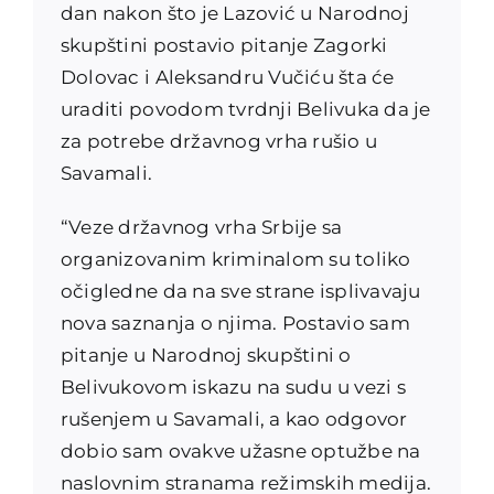
dan nakon što je Lazović u Narodnoj
skupštini postavio pitanje Zagorki
Dolovac i Aleksandru Vučiću šta će
uraditi povodom tvrdnji Belivuka da je
za potrebe državnog vrha rušio u
Savamali.
“Veze državnog vrha Srbije sa
organizovanim kriminalom su toliko
očigledne da na sve strane isplivavaju
nova saznanja o njima. Postavio sam
pitanje u Narodnoj skupštini o
Belivukovom iskazu na sudu u vezi s
rušenjem u Savamali, a kao odgovor
dobio sam ovakve užasne optužbe na
naslovnim stranama režimskih medija.