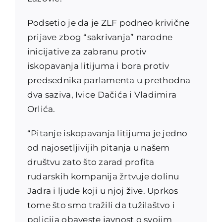
Podsetio je da je ZLF podneo krivične
prijave zbog “sakrivanja” narodne
inicijative za zabranu protiv
iskopavanja litijuma i bora protiv
predsednika parlamenta u prethodna
dva saziva, Ivice Dačića i Vladimira
Orlića.
“Pitanje iskopavanja litijuma je jedno
od najosetljivijih pitanja u našem
društvu zato što zarad profita
rudarskih kompanija žrtvuje dolinu
Jadra i ljude koji u njoj žive. Uprkos
tome što smo tražili da tužilaštvo i
policija obaveste javnost o svojim