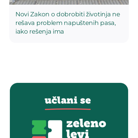
Novi Zakon o dobrobiti životinja ne
rešava problem napuštenih pasa,
iako rešenja ima