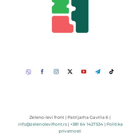
Zeleno-levi front | Patrijarha Gavrila 6 |
info@zelenolevifront.rs
|
+381 64 1427534
|
Politika
privatnosti