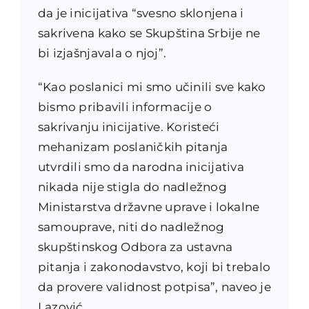
da je inicijativa “svesno sklonjena i
sakrivena kako se Skupština Srbije ne
bi izjašnjavala o njoj”.
“Kao poslanici mi smo učinili sve kako
bismo pribavili informacije o
sakrivanju inicijative. Koristeći
mehanizam poslaničkih pitanja
utvrdili smo da narodna inicijativa
nikada nije stigla do nadležnog
Ministarstva državne uprave i lokalne
samouprave, niti do nadležnog
skupštinskog Odbora za ustavna
pitanja i zakonodavstvo, koji bi trebalo
da provere validnost potpisa”, naveo je
Lazović.