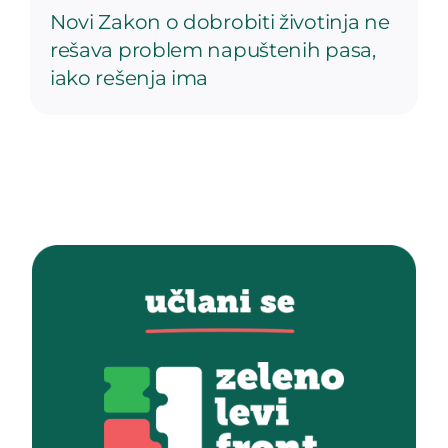
Novi Zakon o dobrobiti životinja ne
rešava problem napuštenih pasa,
iako rešenja ima