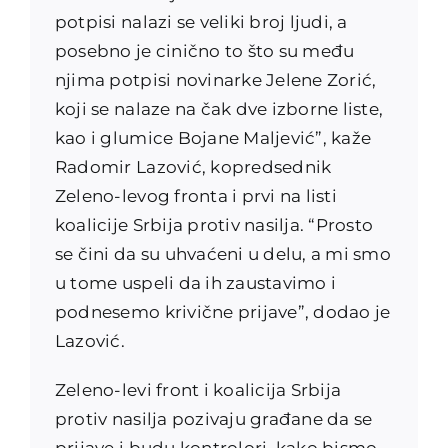
potpisi nalazi se veliki broj ljudi, a
posebno je cinično to što su među
njima potpisi novinarke Jelene Zorić,
koji se nalaze na čak dve izborne liste,
kao i glumice Bojane Maljević”, kaže
Radomir Lazović, kopredsednik
Zeleno-levog fronta i prvi na listi
koalicije Srbija protiv nasilja. “Prosto
se čini da su uhvaćeni u delu, a mi smo
u tome uspeli da ih zaustavimo i
podnesemo krivične prijave”, dodao je
Lazović.
Zeleno-levi front i koalicija Srbija
protiv nasilja pozivaju građane da se
prijave i budu kontrolori, kako bismo