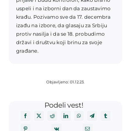
uspeli i na izborni dan da zaustavimo
krađu. Pozivamo sve da 17. decembra
izađu na izbore, da glasaju za Srbiju
protiv nasilja i da se 18. probudimo
državi i društvu koji brinu za svoje
građane.
Objavljeno: 01.12.23.
Podeli vest!