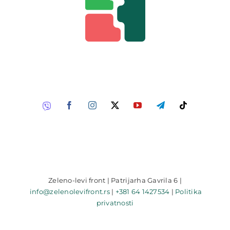
Zeleno-levi front | Patrijarha Gavrila 6 |
info@zelenolevifront.rs
|
+381 64 1427534
|
Politika
privatnosti