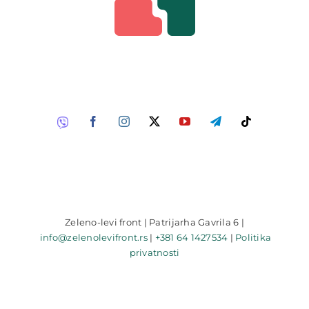
Zeleno-levi front | Patrijarha Gavrila 6 |
info@zelenolevifront.rs
|
+381 64 1427534
|
Politika
privatnosti