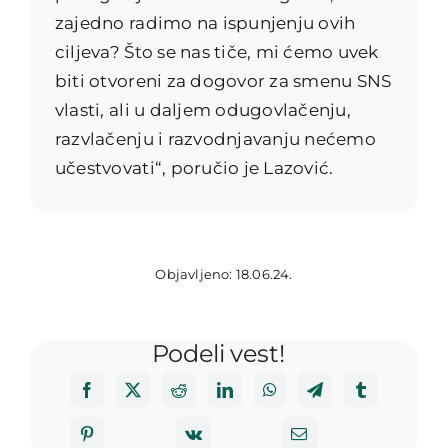
zajedno radimo na ispunjenju ovih
ciljeva? Što se nas tiče, mi ćemo uvek
biti otvoreni za dogovor za smenu SNS
vlasti, ali u daljem odugovlačenju,
razvlačenju i razvodnjavanju nećemo
učestvovati“, poručio je Lazović.
Objavljeno: 18.06.24.
Podeli vest!