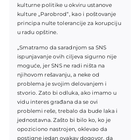
kulturne politike u okviru ustanove
kulture „Parobrod“, kao i poštovanje
principa nulte tolerancije za korupciju
u radu opštine.
„Smatramo da saradnjom sa SNS
ispunjavanje ovih ciljeva sigurno nije
moguće, jer SNS ne radi ništa na
njihovom rešavanju, a neke od
problema je svojim delovanjem i
stvorio. Zato bi odluka, ako imamo u
vidu interes građana da se ovi
problemi reše, trebalo da bude laka i
jednostavna. Zašto bi bilo ko, ko je
opoziciono nastrojen, oklevao da
postigne jedan ovakav dogovor, da