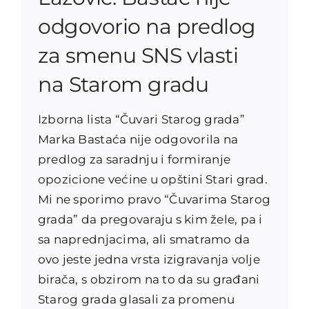
odgovorio na predlog
za smenu SNS vlasti
na Starom gradu
Izborna lista “Čuvari Starog grada”
Marka Bastaća nije odgovorila na
predlog za saradnju i formiranje
opozicione većine u opštini Stari grad.
Mi ne sporimo pravo “Čuvarima Starog
grada” da pregovaraju s kim žele, pa i
sa naprednjacima, ali smatramo da
ovo jeste jedna vrsta izigravanja volje
birača, s obzirom na to da su građani
Starog grada glasali za promenu