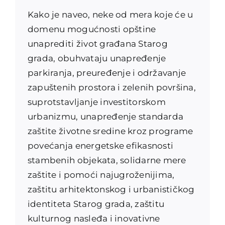
Kako je naveo, neke od mera koje će u
domenu mogućnosti opštine
unaprediti život građana Starog
grada, obuhvataju unapređenje
parkiranja, preuređenje i održavanje
zapuštenih prostora i zelenih površina,
suprotstavljanje investitorskom
urbanizmu, unapređenje standarda
zaštite životne sredine kroz programe
povećanja energetske efikasnosti
stambenih objekata, solidarne mere
zaštite i pomoći najugroženijima,
zaštitu arhitektonskog i urbanističkog
identiteta Starog grada, zaštitu
kulturnog nasleđa i inovativne