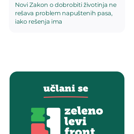
Novi Zakon o dobrobiti životinja ne
rešava problem napuštenih pasa,
iako rešenja ima