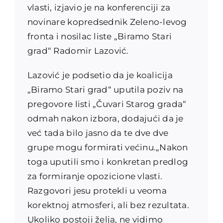
vlasti, izjavio je na konferenciji za
novinare kopredsednik Zeleno-levog
fronta i nosilac liste „Biramo Stari
grad“ Radomir Lazović.
Lazović je podsetio da je koalicija
„Biramo Stari grad“ uputila poziv na
pregovore listi „Čuvari Starog grada“
odmah nakon izbora, dodajući da je
već tada bilo jasno da te dve dve
grupe mogu formirati većinu.„Nakon
toga uputili smo i konkretan predlog
za formiranje opozicione vlasti.
Razgovori jesu protekli u veoma
korektnoj atmosferi, ali bez rezultata.
Ukoliko postoji želja, ne vidimo