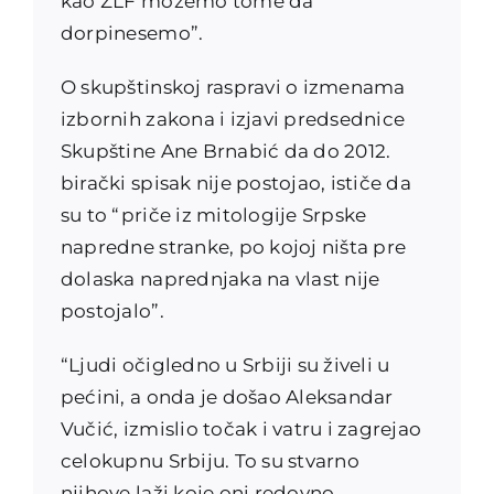
kao ZLF možemo tome da
dorpinesemo”.
O skupštinskoj raspravi o izmenama
izbornih zakona i izjavi predsednice
Skupštine Ane Brnabić da do 2012.
birački spisak nije postojao, ističe da
su to “priče iz mitologije Srpske
napredne stranke, po kojoj ništa pre
dolaska naprednjaka na vlast nije
postojalo”.
“Ljudi očigledno u Srbiji su živeli u
pećini, a onda je došao Aleksandar
Vučić, izmislio točak i vatru i zagrejao
celokupnu Srbiju. To su stvarno
njihove laži koje oni redovno