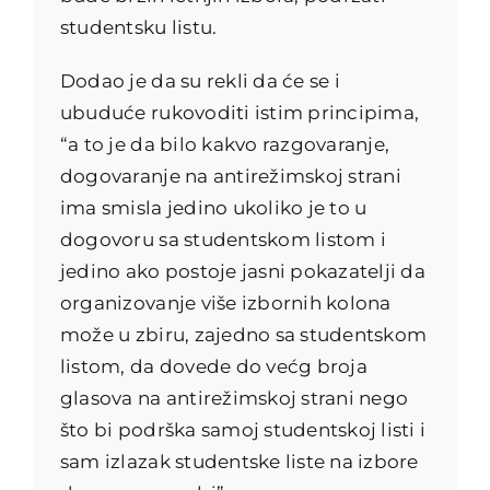
studentsku listu.
Dodao je da su rekli da će se i
ubuduće rukovoditi istim principima,
“a to je da bilo kakvo razgovaranje,
dogovaranje na antirežimskoj strani
ima smisla jedino ukoliko je to u
dogovoru sa studentskom listom i
jedino ako postoje jasni pokazatelji da
organizovanje više izbornih kolona
može u zbiru, zajedno sa studentskom
listom, da dovede do većg broja
glasova na antirežimskoj strani nego
što bi podrška samoj studentskoj listi i
sam izlazak studentske liste na izbore