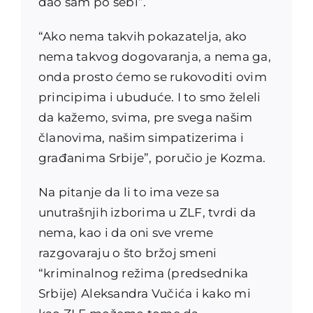
dao sam po sebi”.
“Ako nema takvih pokazatelja, ako
nema takvog dogovaranja, a nema ga,
onda prosto ćemo se rukovoditi ovim
principima i ubuduće. I to smo želeli
da kažemo, svima, pre svega našim
članovima, našim simpatizerima i
građanima Srbije”, poručio je Kozma.
Na pitanje da li to ima veze sa
unutrašnjih izborima u ZLF, tvrdi da
nema, kao i da oni sve vreme
razgovaraju o što bržoj smeni
“kriminalnog režima (predsednika
Srbije) Aleksandra Vučića i kako mi