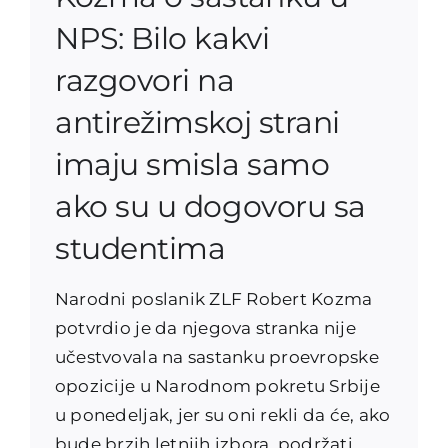
NPS: Bilo kakvi
razgovori na
antirežimskoj strani
imaju smisla samo
ako su u dogovoru sa
studentima
Narodni poslanik ZLF Robert Kozma
potvrdio je da njegova stranka nije
učestvovala na sastanku proevropske
opozicije u Narodnom pokretu Srbije
u ponedeljak, jer su oni rekli da će, ako
bude brzih letnjih izbora, podržati