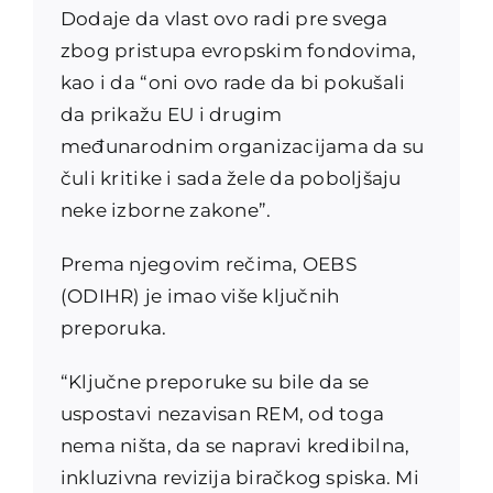
Dodaje da vlast ovo radi pre svega
zbog pristupa evropskim fondovima,
kao i da “oni ovo rade da bi pokušali
da prikažu EU i drugim
međunarodnim organizacijama da su
čuli kritike i sada žele da poboljšaju
neke izborne zakone”.
Prema njegovim rečima, OEBS
(ODIHR) je imao više ključnih
preporuka.
“Ključne preporuke su bile da se
uspostavi nezavisan REM, od toga
nema ništa, da se napravi kredibilna,
inkluzivna revizija biračkog spiska. Mi