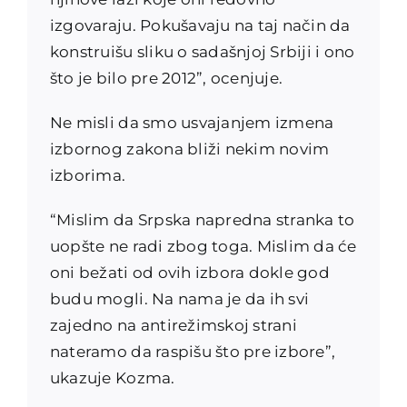
izgovaraju. Pokušavaju na taj način da
konstruišu sliku o sadašnjoj Srbiji i ono
što je bilo pre 2012”, ocenjuje.
Ne misli da smo usvajanjem izmena
izbornog zakona bliži nekim novim
izborima.
“Mislim da Srpska napredna stranka to
uopšte ne radi zbog toga. Mislim da će
oni bežati od ovih izbora dokle god
budu mogli. Na nama je da ih svi
zajedno na antirežimskoj strani
nateramo da raspišu što pre izbore”,
ukazuje Kozma.