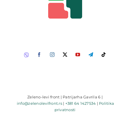
Zeleno-levi front | Patrijarha Gavrila 6 |
info@zelenolevifront.rs
|
+381 64 1427534
|
Politika
privatnosti