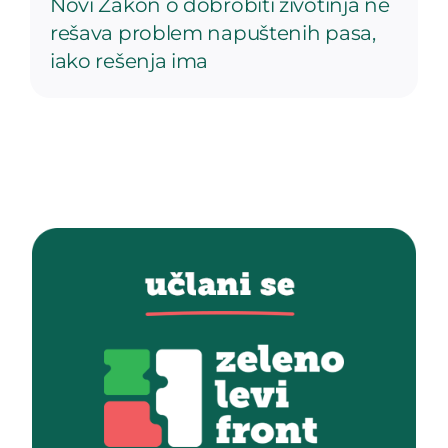
Novi Zakon o dobrobiti životinja ne
rešava problem napuštenih pasa,
iako rešenja ima