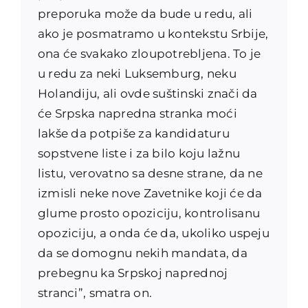
preporuka može da bude u redu, ali
ako je posmatramo u kontekstu Srbije,
ona će svakako zloupotrebljena. To je
u redu za neki Luksemburg, neku
Holandiju, ali ovde suštinski znači da
će Srpska napredna stranka moći
lakše da potpiše za kandidaturu
sopstvene liste i za bilo koju lažnu
listu, verovatno sa desne strane, da ne
izmisli neke nove Zavetnike koji će da
glume prosto opoziciju, kontrolisanu
opoziciju, a onda će da, ukoliko uspeju
da se domognu nekih mandata, da
prebegnu ka Srpskoj naprednoj
stranci”, smatra on.