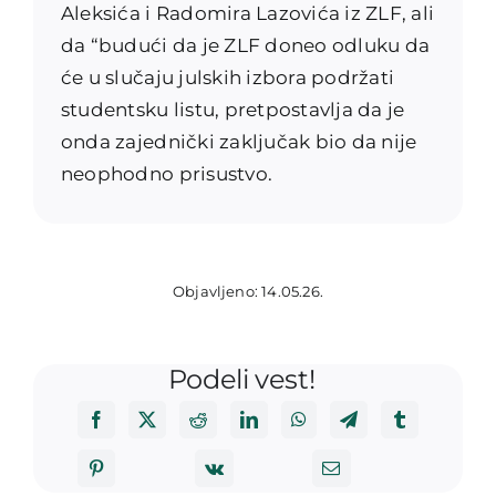
Aleksića i Radomira Lazovića iz ZLF, ali
da “budući da je ZLF doneo odluku da
će u slučaju julskih izbora podržati
studentsku listu, pretpostavlja da je
onda zajednički zaključak bio da nije
neophodno prisustvo.
Objavljeno: 14.05.26.
Podeli vest!