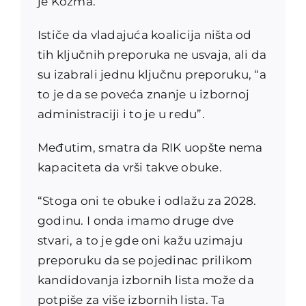
je Kozma.
Ističe da vladajuća koalicija ništa od
tih ključnih preporuka ne usvaja, ali da
su izabrali jednu ključnu preporuku, “a
to je da se poveća znanje u izbornoj
administraciji i to je u redu”.
Međutim, smatra da RIK uopšte nema
kapaciteta da vrši takve obuke.
“Stoga oni te obuke i odlažu za 2028.
godinu. I onda imamo druge dve
stvari, a to je gde oni kažu uzimaju
preporuku da se pojedinac prilikom
kandidovanja izbornih lista može da
potpiše za više izbornih lista. Ta