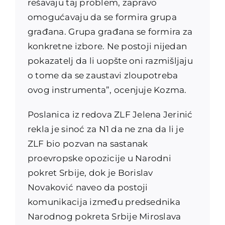
rešavaju taj problem, zapravo
omogućavaju da se formira grupa
građana. Grupa građana se formira za
konkretne izbore. Ne postoji nijedan
pokazatelj da li uopšte oni razmišljaju
o tome da se zaustavi zloupotreba
ovog instrumenta”, ocenjuje Kozma.
Poslanica iz redova ZLF Jelena Jerinić
rekla je sinoć za N1 da ne zna da li je
ZLF bio pozvan na sastanak
proevropske opozicije u Narodni
pokret Srbije, dok je Borislav
Novaković naveo da postoji
komunikacija između predsednika
Narodnog pokreta Srbije Miroslava