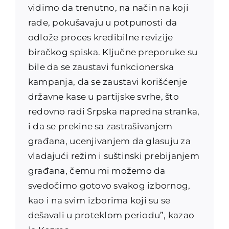
vidimo da trenutno, na način na koji
rade, pokušavaju u potpunosti da
odlože proces kredibilne revizije
biračkog spiska. Ključne preporuke su
bile da se zaustavi funkcionerska
kampanja, da se zaustavi korišćenje
državne kase u partijske svrhe, što
redovno radi Srpska napredna stranka,
i da se prekine sa zastrašivanjem
građana, ucenjivanjem da glasuju za
vladajući režim i suštinski prebijanjem
građana, čemu mi možemo da
svedočimo gotovo svakog izbornog,
kao i na svim izborima koji su se
dešavali u proteklom periodu”, kazao