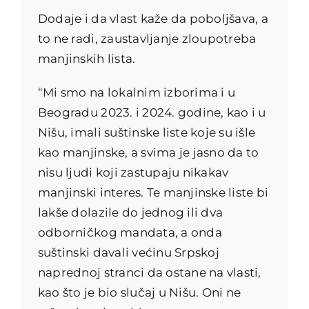
Dodaje i da vlast kaže da poboljšava, a
to ne radi, zaustavljanje zloupotreba
manjinskih lista.
“Mi smo na lokalnim izborima i u
Beogradu 2023. i 2024. godine, kao i u
Nišu, imali suštinske liste koje su išle
kao manjinske, a svima je jasno da to
nisu ljudi koji zastupaju nikakav
manjinski interes. Te manjinske liste bi
lakše dolazile do jednog ili dva
odborničkog mandata, a onda
suštinski davali većinu Srpskoj
naprednoj stranci da ostane na vlasti,
kao što je bio slučaj u Nišu. Oni ne