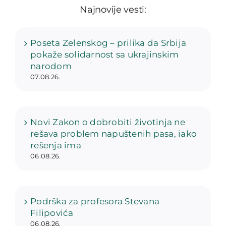
Najnovije vesti:
Poseta Zelenskog – prilika da Srbija
pokaže solidarnost sa ukrajinskim
narodom
07.08.26.
Novi Zakon o dobrobiti životinja ne
rešava problem napuštenih pasa, iako
rešenja ima
06.08.26.
Podrška za profesora Stevana
Filipovića
06.08.26.