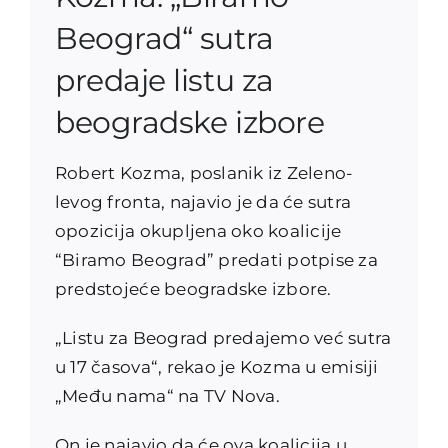
Beograd“ sutra
predaje listu za
beogradske izbore
Robert Kozma, poslanik iz Zeleno-
levog fronta, najavio je da će sutra
opozicija okupljena oko koalicije
“Biramo Beograd” predati potpise za
predstojeće beogradske izbore.
„Listu za Beograd predajemo već sutra
u 17 časova“, rekao je Kozma u emisiji
„Među nama“ na TV Nova.
On je najavio da će ova koalicija u