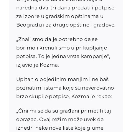
naredna dva-tri dana predati i potpise
za izbore u gradskim opštinama u
Beogradu i za druge opštine i gradove.
„Znali smo da je potrebno da se
borimo i krenuli smo u prikupljanje
potpisa. To je jedna vrsta kampanje“,
izjavio je Kozma.
Upitan o pojedinim manjim i ne baš
poznatim listama koje su neverovatno
brzo skupile potpise, Kozma je rekao:
„Čini mi se da su građani primetili taj
obrazac. Ovaj režim može uvek da
iznedri neke nove liste koje glume