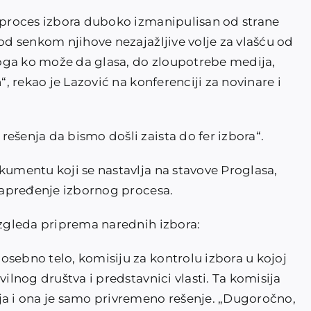
o proces izbora duboko izmanipulisan od strane
pod senkom njihove nezajažljive volje za vlašću od
oga ko može da glasa, do zloupotrebe medija,
“, rekao je Lazović na konferenciji za novinare i
ešenja da bismo došli zaista do fer izbora“.
kumentu koji se nastavlja na stavove Proglasa,
unapređenje izbornog procesa.
izgleda priprema narednih izbora:
osebno telo, komisiju za kontrolu izbora u kojoj
vilnog društva i predstavnici vlasti. Ta komisija
ja i ona je samo privremeno rešenje. „Dugoročno,