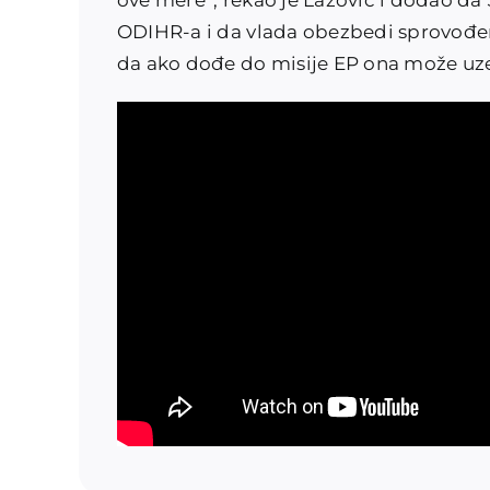
ove mere“, rekao je Lazović i dodao da 
ODIHR-a i da vlada obezbedi sprovođe
da ako dođe do misije EP ona može uze