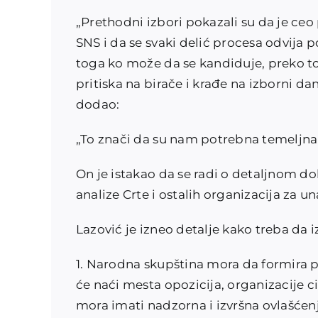
„Prethodni izbori pokazali su da je ce
SNS i da se svaki delić procesa odvija 
toga ko može da se kandiduje, preko t
pritiska na birače i krađe na izborni dan
dodao:
„To znači da su nam potrebna temeljna r
On je istakao da se radi o detaljnom do
analize Crte i ostalih organizacija za 
Lazović je izneo detalje kako treba da 
1. Narodna skupština mora da formira p
će naći mesta opozicija, organizacije ci
mora imati nadzorna i izvršna ovlašćen