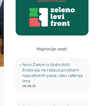
Najnovije vesti:
Novi Zakon o dobrobiti
životinja ne rešava problem
napuštenih pasa, iako rešenja
ima
06.08.26.