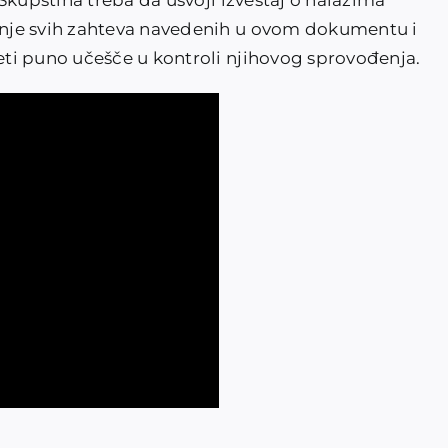
Skupština treba da usvoji izveštaj o nalazima
nje svih zahteva navedenih u ovom dokumentu i
ti puno učešče u kontroli njihovog sprovođenja.