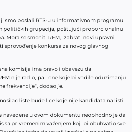
i smo poslali RTS-u u informativnom programu
h političkih grupacija, poštujući proporcionalnu
a. Mora se smeniti REM, izabrati novi upravni
diti sprovođenje konkursa za novog glavnog
sna komisija ima pravo i obavezu da
EM nije radio, pa i one koje bi vodile oduzimanju
e frekvencije“, dodao je.
ilac liste bude lice koje nije kandidata na listi
ere navedene u ovom dokumentu neophodno je da
is sa privremenim važenjem koji bi obuhvatio sve