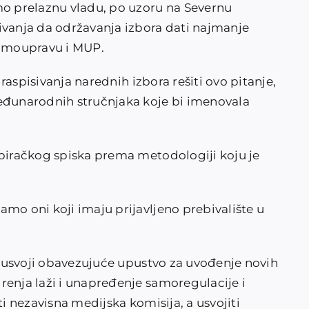
 prelaznu vladu, po uzoru na Severnu
ivanja da održavanja izbora dati najmanje
samoupravu i MUP.
e raspisivanja narednih izbora rešiti ovo pitanje,
đunarodnih stručnjaka koje bi imenovala
 biračkog spiska prema metodologiji koju je
mo oni koji imaju prijavljeno prebivalište u
se usvoji obavezujuće upustvo za uvođenje novih
renja laži i unapređenje samoregulacije i
ti nezavisna medijska komisija, a usvojiti