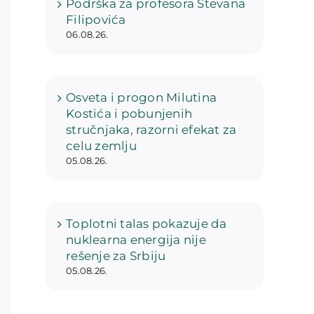
Podrška za profesora Stevana
Filipovića
06.08.26.
Osveta i progon Milutina
Kostića i pobunjenih
stručnjaka, razorni efekat za
celu zemlju
05.08.26.
Toplotni talas pokazuje da
nuklearna energija nije
rešenje za Srbiju
05.08.26.