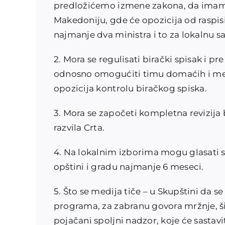
predložićemo izmene zakona, da imamo
Makedoniju, gde će opozicija od raspis
najmanje dva ministra i to za lokalnu 
2. Mora se regulisati birački spisak i pr
odnosno omogućiti timu domaćih i me
opozicija kontrolu biračkog spiska.
3. Mora se započeti kompletna revizija
razvila Crta.
4. Na lokalnim izborima mogu glasati sa
opštini i gradu najmanje 6 meseci.
5. Što se medija tiče – u Skupštini da 
programa, za zabranu govora mržnje, ši
pojačani spoljni nadzor, koje će sastavi