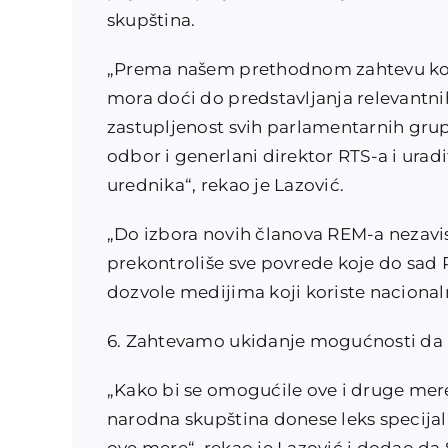
skupština.
„Prema našem prethodnom zahtevu koj
mora doći do predstavljanja relevantni
zastupljenost svih parlamentarnih grup
odbor i generlani direktor RTS-a i ura
urednika“, rekao je Lazović.
„Do izbora novih članova REM-a nezavi
prekontroliše sve povrede koje do sad R
dozvole medijima koji koriste nacionaln
6. Zahtevamo ukidanje mogućnosti da nos
„Kako bi se omogućile ove i druge m
narodna skupština donese leks specijal