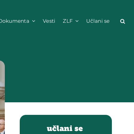
Dokumenta
Vesti
ZLF
Učlani se