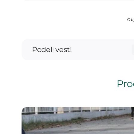
Obj
Podeli vest!
Proč