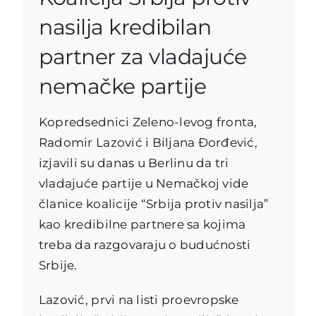
nasilja kredibilan
partner za vladajuće
nemačke partije
Kopredsednici Zeleno-levog fronta,
Radomir Lazović i Biljana Đorđević,
izjavili su danas u Berlinu da tri
vladajuće partije u Nemačkoj vide
članice koalicije “Srbija protiv nasilja”
kao kredibilne partnere sa kojima
treba da razgovaraju o budućnosti
Srbije.
Lazović, prvi na listi proevropske