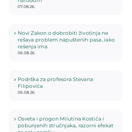
narodom
07.08.26.
Novi Zakon o dobrobiti životinja ne
rešava problem napuštenih pasa, iako
rešenja ima
06.08.26.
Podrška za profesora Stevana
Filipovića
06.08.26.
Osveta i progon Milutina Kostića i
pobunjenih stručnjaka, razorni efekat