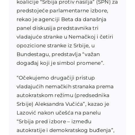
koalicije “Srbija protiv nasilja” (SPN) za
predstojeće parlamentarne izbore,
rekao je agenciji Beta da današnja
panel diskusija predstavnika tri
vladajuće stranke u Nemačkoj i četiri
opozicione stranke iz Srbije, u
Bundestagu, predstavlja “važan
događaj koji je simbol promene”.
“Očekujemo drugačiji pristup
vladajućih nemačkih stranaka prema
autokratskom režimu (predsednika
Srbije) Aleksandra Vučića”, kazao je
Lazović nakon učešća na panelu
“Srbija pred izbore – između
autokratije i demokratskog buđenja”,