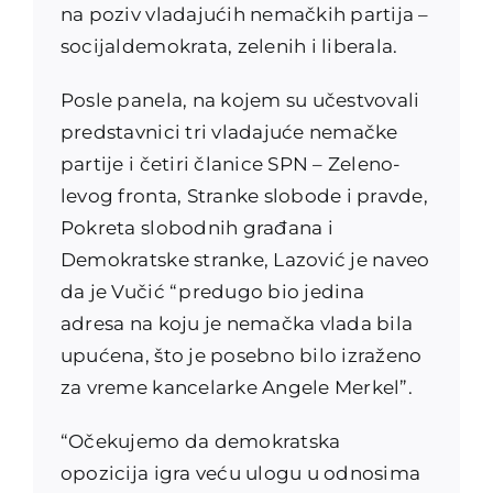
na poziv vladajućih nemačkih partija –
socijaldemokrata, zelenih i liberala.
Posle panela, na kojem su učestvovali
predstavnici tri vladajuće nemačke
partije i četiri članice SPN – Zeleno-
levog fronta, Stranke slobode i pravde,
Pokreta slobodnih građana i
Demokratske stranke, Lazović je naveo
da je Vučić “predugo bio jedina
adresa na koju je nemačka vlada bila
upućena, što je posebno bilo izraženo
za vreme kancelarke Angele Merkel”.
“Očekujemo da demokratska
opozicija igra veću ulogu u odnosima