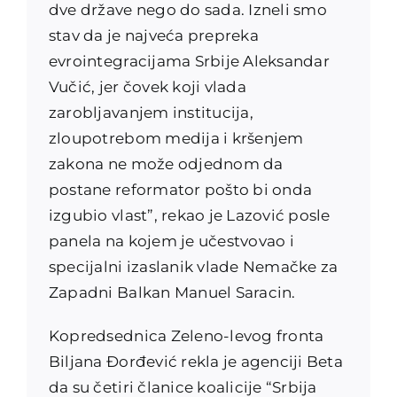
dve države nego do sada. Izneli smo
stav da je najveća prepreka
evrointegracijama Srbije Aleksandar
Vučić, jer čovek koji vlada
zarobljavanjem institucija,
zloupotrebom medija i kršenjem
zakona ne može odjednom da
postane reformator pošto bi onda
izgubio vlast”, rekao je Lazović posle
panela na kojem je učestvovao i
specijalni izaslanik vlade Nemačke za
Zapadni Balkan Manuel Saracin.
Kopredsednica Zeleno-levog fronta
Biljana Đorđević rekla je agenciji Beta
da su četiri članice koalicije “Srbija