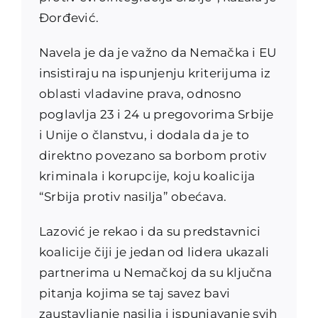
Đorđević.
Navela je da je važno da Nemačka i EU
insistiraju na ispunjenju kriterijuma iz
oblasti vladavine prava, odnosno
poglavlja 23 i 24 u pregovorima Srbije
i Unije o članstvu, i dodala da je to
direktno povezano sa borbom protiv
kriminala i korupcije, koju koalicija
“Srbija protiv nasilja” obećava.
Lazović je rekao i da su predstavnici
koalicije čiji je jedan od lidera ukazali
partnerima u Nemačkoj da su ključna
pitanja kojima se taj savez bavi
zaustavljanje nasilja i ispunjavanje svih