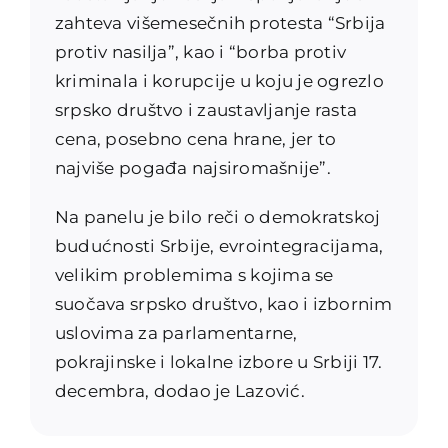
zahteva višemesečnih protesta “Srbija
protiv nasilja”, kao i “borba protiv
kriminala i korupcije u koju je ogrezlo
srpsko društvo i zaustavljanje rasta
cena, posebno cena hrane, jer to
najviše pogađa najsiromašnije”.
Na panelu je bilo reči o demokratskoj
budućnosti Srbije, evrointegracijama,
velikim problemima s kojima se
suočava srpsko društvo, kao i izbornim
uslovima za parlamentarne,
pokrajinske i lokalne izbore u Srbiji 17.
decembra, dodao je Lazović.