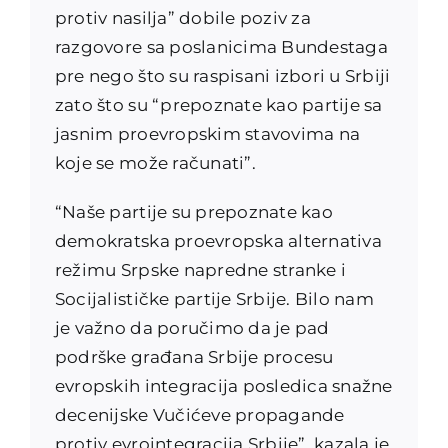
protiv nasilja” dobile poziv za
razgovore sa poslanicima Bundestaga
pre nego što su raspisani izbori u Srbiji
zato što su “prepoznate kao partije sa
jasnim proevropskim stavovima na
koje se može računati”.
“Naše partije su prepoznate kao
demokratska proevropska alternativa
režimu Srpske napredne stranke i
Socijalističke partije Srbije. Bilo nam
je važno da poručimo da je pad
podrške građana Srbije procesu
evropskih integracija posledica snažne
decenijske Vučićeve propagande
protiv evrointegracija Srbije”, kazala je