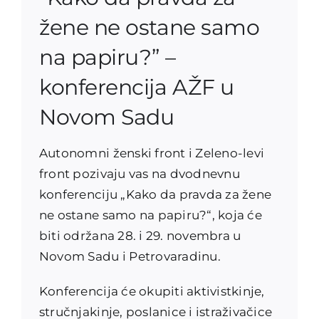
žene ne ostane samo
na papiru?” –
konferencija AŽF u
Novom Sadu
Autonomni ženski front i Zeleno-levi
front pozivaju vas na dvodnevnu
konferenciju „Kako da pravda za žene
ne ostane samo na papiru?“, koja će
biti održana 28. i 29. novembra u
Novom Sadu i Petrovaradinu.
Konferencija će okupiti aktivistkinje,
stručnjakinje, poslanice i istraživačice