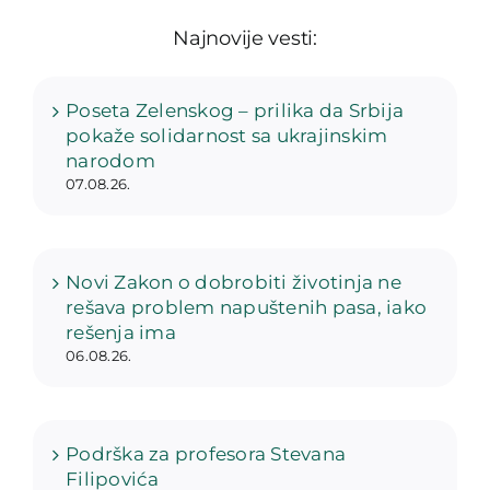
Najnovije vesti:
Poseta Zelenskog – prilika da Srbija
pokaže solidarnost sa ukrajinskim
narodom
07.08.26.
Novi Zakon o dobrobiti životinja ne
rešava problem napuštenih pasa, iako
rešenja ima
06.08.26.
Podrška za profesora Stevana
Filipovića