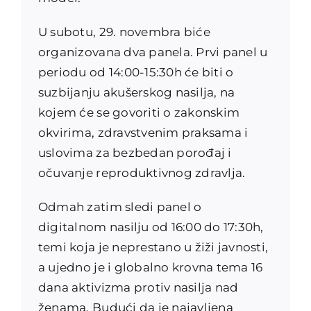
U subotu, 29. novembra biće
organizovana dva panela. Prvi panel u
periodu od 14:00-15:30h će biti o
suzbijanju akušerskog nasilja, na
kojem će se govoriti o zakonskim
okvirima, zdravstvenim praksama i
uslovima za bezbedan porođaj i
očuvanje reproduktivnog zdravlja.
Odmah zatim sledi panel o
digitalnom nasilju od 16:00 do 17:30h,
temi koja je neprestano u žiži javnosti,
a ujedno je i globalno krovna tema 16
dana aktivizma protiv nasilja nad
ženama. Budući da je najavljena