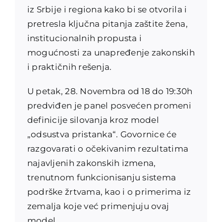
iz Srbije i regiona kako bi se otvorila i
pretresla ključna pitanja zaštite žena,
institucionalnih propusta i
mogućnosti za unapređenje zakonskih
i praktičnih rešenja.
U petak, 28. Novembra od 18 do 19:30h
predviđen je panel posvećen promeni
definicije silovanja kroz model
„odsustva pristanka“. Govornice će
razgovarati o očekivanim rezultatima
najavljenih zakonskih izmena,
trenutnom funkcionisanju sistema
podrške žrtvama, kao i o primerima iz
zemalja koje već primenjuju ovaj
model.