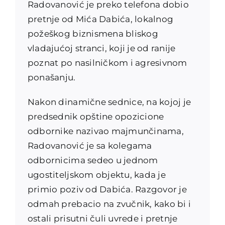
Radovanović je preko telefona dobio
pretnje od Mića Dabića, lokalnog
požeškog biznismena bliskog
vladajućoj stranci, koji je od ranije
poznat po nasilničkom i agresivnom
ponašanju.
Nakon dinamične sednice, na kojoj je
predsednik opštine opozicione
odbornike nazivao majmunčinama,
Radovanović je sa kolegama
odbornicima sedeo u jednom
ugostiteljskom objektu, kada je
primio poziv od Dabića. Razgovor je
odmah prebacio na zvučnik, kako bi i
ostali prisutni čuli uvrede i pretnje