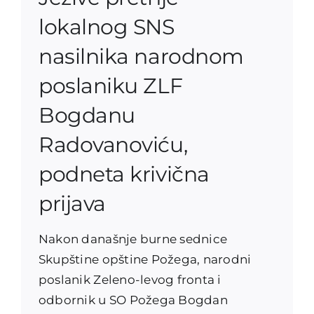
lokalnog SNS
nasilnika narodnom
poslaniku ZLF
Bogdanu
Radovanoviću,
podneta krivična
prijava
Nakon današnje burne sednice
Skupštine opštine Požega, narodni
poslanik Zeleno-levog fronta i
odbornik u SO Požega Bogdan