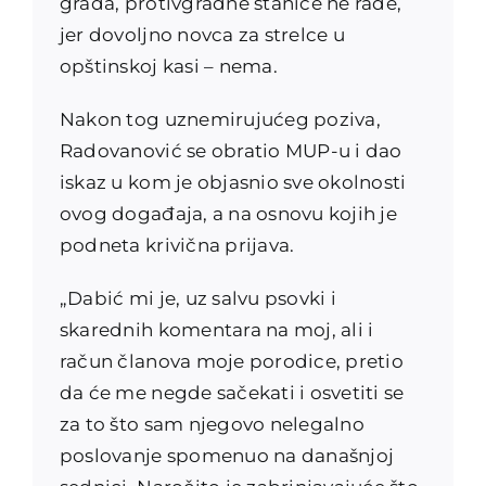
grada, protivgradne stanice ne rade,
jer dovoljno novca za strelce u
opštinskoj kasi – nema.
Nakon tog uznemirujućeg poziva,
Radovanović se obratio MUP-u i dao
iskaz u kom je objasnio sve okolnosti
ovog događaja, a na osnovu kojih je
podneta krivična prijava.
„Dabić mi je, uz salvu psovki i
skarednih komentara na moj, ali i
račun članova moje porodice, pretio
da će me negde sačekati i osvetiti se
za to što sam njegovo nelegalno
poslovanje spomenuo na današnjoj