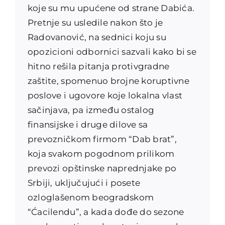
koje su mu upućene od strane Dabića.
Pretnje su usledile nakon što je
Radovanović, na sednici koju su
opozicioni odbornici sazvali kako bi se
hitno rešila pitanja protivgradne
zaštite, spomenuo brojne koruptivne
poslove i ugovore koje lokalna vlast
sačinjava, pa između ostalog
finansijske i druge dilove sa
prevozničkom firmom “Dab brat”,
koja svakom pogodnom prilikom
prevozi opštinske naprednjake po
Srbiji, uključujući i posete
ozloglašenom beogradskom
“Ćacilendu”, a kada dođe do sezone