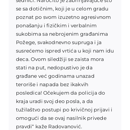
sednici. Naročito je zabrinjavajuće što
se sa dotičnim, koji je u celom gradu
poznat po svom izuzetno agresivnom
ponašanju i fizičkim i verbalnim
sukobima sa nebrojenim građanima
Požege, svakodnevno supruga i ja
susrećemo ispred vrtića u koji nam idu
deca. Ovom siledžiji se zaista mora
stati na put, nedopustivo je da
građane već godinama unazad
teroriše i napada bez ikakvih
posledica! Očekujem da policija do
kraja uradi svoj deo posla, a da
tužilaštvo postupi po krivičnoj prijavi i
omogući da se ovaj nasilnik privede
pravdi“ kaže Radovanović.