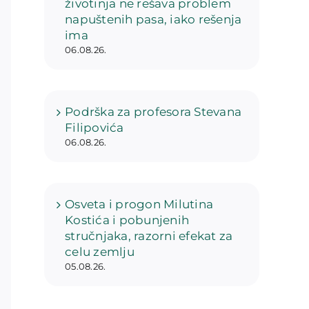
životinja ne rešava problem
napuštenih pasa, iako rešenja
ima
06.08.26.
Podrška za profesora Stevana
Filipovića
06.08.26.
Osveta i progon Milutina
Kostića i pobunjenih
stručnjaka, razorni efekat za
celu zemlju
05.08.26.