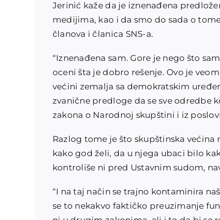
Jerinić kaže da je iznenađena predlo
medijima, kao i da smo do sada o tom
članova i članica SNS-a.
“Iznenađena sam. Gore je nego što sam m
oceni šta je dobro rešenje. Ovo je veo
većini zemalja sa demokratskim uređenj
zvanične predloge da se sve odredbe ko
zakona o Narodnoj skupštini i iz poslov
Razlog tome je što skupštinska većina
kako god želi, da u njega ubaci bilo ka
kontroliše ni pred Ustavnim sudom, na
“I na taj način se trajno kontaminira naš
se to nekakvo faktičko preuzimanje f