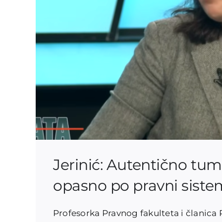
Jerinić: Autentično t
opasno po pravni siste
Profesorka Pravnog fakulteta i članica