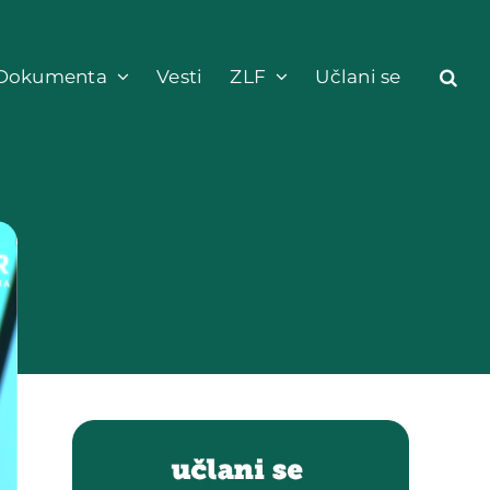
Dokumenta
Vesti
ZLF
Učlani se