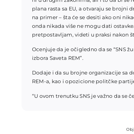
ni u drugim zakonima, ali i to da bi se r
plana rasta sa EU, a otvaraju se brojni
na primer – šta će se desiti ako oni nik
onda nikada više ne mogu dati ostavke.
pretpostavljam, videti u praksi nakon š
Ocenjuje da je očigledno da se “SNS žu
izbora Saveta REM”.
Dodaje i da su brojne organizacije sa
REM-a, kao i opozicione politčke partije
“U ovom trenutku SNS je važno da se če
Obj