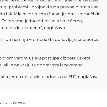
ešila neka trenutna situacija koja se tiče klastera,
 drugi problemi i brojna druga pravna pitanja kao
ada faktički ne preuzmu funkciju, da li to znači da
 To je samo jedno od pitanja koje ćemo,
to to bude usvojeno”, naglašava.
ri i da nemaju vremena da ponavljaju ceo porces
 dobrom verom ušle u postupak izbora Saveta
, ali je na kraju ta dobra vera izneverena.
kira jedna od stavki u odnosu na EU”, naglašava.
avljeno: 06.07.26.