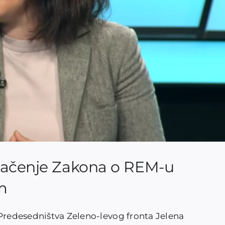
umačenje Zakona o REM-u
m
 Predesedništva Zeleno-levog fronta Jelena