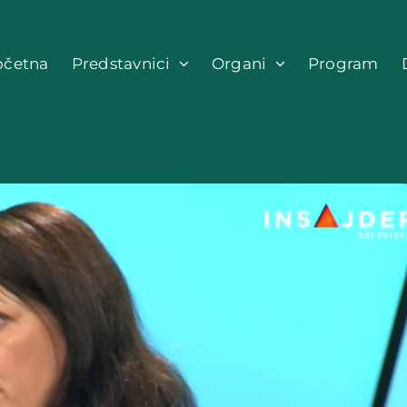
očetna
Predstavnici
Organi
Program