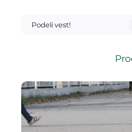
Podeli vest!
Proč