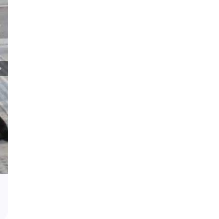
Podrška za profesora Stevana Filipovi