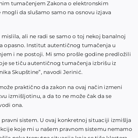
ženim tumačenjem Zakona o elektronskim
e mogli da slušamo samo na osnovu izjava
islila, ali ne radi se samo o toj nekoj banalnoj
ma opasno. Institut autentičnog tumačenja u
em i ne postoji. Mi smo prošle godine predložili
je se tiču autentičnog tumačenja izbrišu iz
nika Skupštine”, navodi Jerinić.
 može praktično da zakon na ovaj način izmeni
kvu izmišljotinu, a da to ne može čak da se
vodi ona.
 pravni sistem. U ovaj konkretnoj situaciji izmišlja
unkcije koje mi u našem pravnom sistemu nemamo