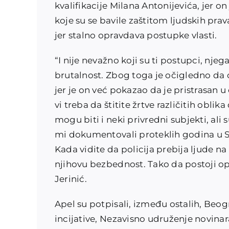
kvalifikacije Milana Antonijevića, jer o
koje su se bavile zaštitom ljudskih prav
jer stalno opravdava postupke vlasti.
“I nije nevažno koji su ti postupci, nj
brutalnost. Zbog toga je očigledno da o
jer je on već pokazao da je pristrasan u
vi treba da štitite žrtve različitih obli
mogu biti i neki privredni subjekti, ali
mi dokumentovali proteklih godina u Sr
Kada vidite da policija prebija ljude na 
njihovu bezbednost. Tako da postoji op
Jerinić.
Apel su potpisali, između ostalih, Beog
incijative, Nezavisno udruženje novinar