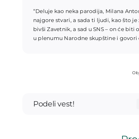
“Deluje kao neka parodija, Milana Antoni
najgore stvari, a sada ti ljudi, kao što
bivši Zavetnik, a sad u SNS – on će biti
u plenumu Narodne skupštine i govori o
Obj
Podeli vest!