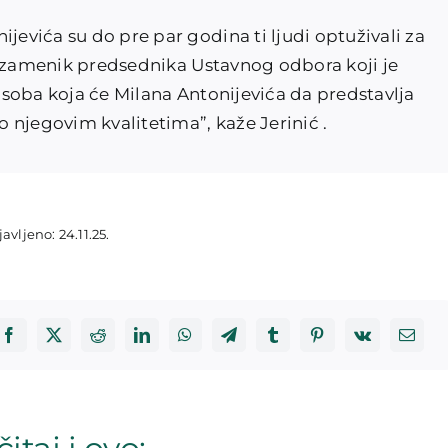
jevića su do pre par godina ti ljudi optuživali za
 je zamenik predsednika Ustavnog odbora koji je
 osoba koja će Milana Antonijevića da predstavlja
 njegovim kvalitetima”, kaže Jerinić .
avljeno: 24.11.25.