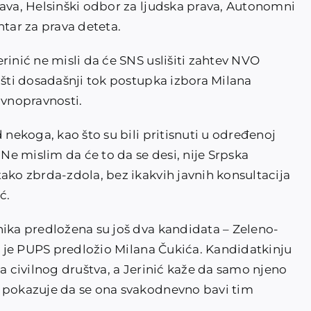
rava, Helsinški odbor za ljudska prava, Autonomni
ntar za prava deteta.
rinić ne misli da će SNS uslišiti zahtev NVO
išti dosadašnji tok postupka izbora Milana
avnopravnosti.
 nekoga, kao što su bili pritisnuti u određenoj
 Ne mislim da će to da se desi, nije Srpska
ako zbrda-zdola, bez ikakvih javnih konsultacija
ć.
nika predložena su još dva kandidata – Zeleno-
ok je PUPS predložio Milana Čukića. Kandidatkinju
ja civilnog društva, a Jerinić kaže da samo njeno
a pokazuje da se ona svakodnevno bavi tim