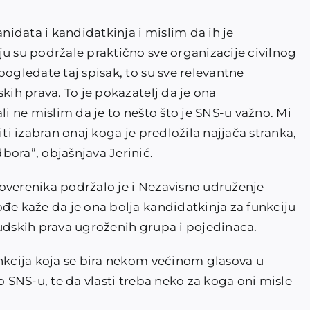
anidata i kandidatkinja i mislim da ih je
u su podržale praktično sve organizacije civilnog
pogledate taj spisak, to su sve relevantne
kih prava. To je pokazatelj da je ona
li ne mislim da je to nešto što je SNS-u važno. Mi
iti izabran onaj koga je predložila najjača stranka,
bora”, objašnjava Jerinić.
overenika podržalo je i Nezavisno udruženje
đe kaže da je ona bolja kandidatkinja za funkciju
judskih prava ugroženih grupa i pojedinaca.
unkcija koja se bira nekom većinom glasova u
o SNS-u, te da vlasti treba neko za koga oni misle