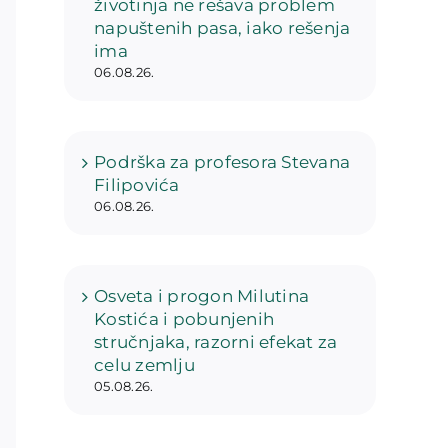
životinja ne rešava problem
napuštenih pasa, iako rešenja
ima
06.08.26.
Podrška za profesora Stevana
Filipovića
06.08.26.
Osveta i progon Milutina
Kostića i pobunjenih
stručnjaka, razorni efekat za
celu zemlju
05.08.26.