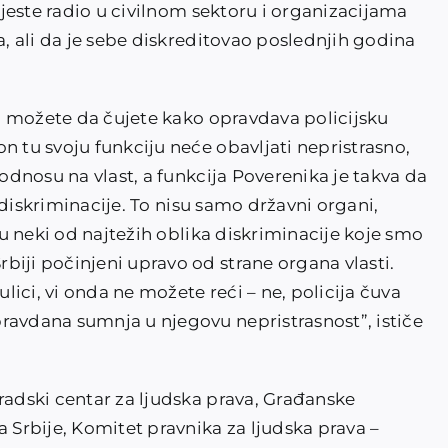
n jeste radio u civilnom sektoru i organizacijama
a, ali da je sebe diskreditovao poslednjih godina
ega možete da čujete kako opravdava policijsku
n tu svoju funkciju neće obavljati nepristrasno,
 odnosu na vlast, a funkcija Poverenika je takva da
ka diskriminacije. To nisu samo državni organi,
 su neki od najtežih oblika diskriminacije koje smo
biji počinjeni upravo od strane organa vlasti.
ulici, vi onda ne možete reći – ne, policija čuva
ravdana sumnja u njegovu nepristrasnost”, ističe
radski centar za ljudska prava, Građanske
a Srbije, Komitet pravnika za ljudska prava –