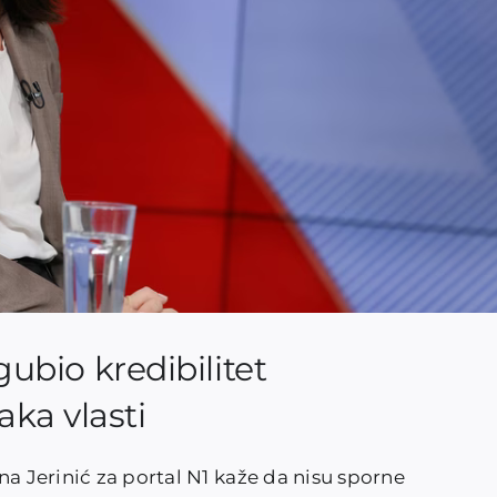
zgubio kredibilitet
ka vlasti
na Jerinić za portal N1 kaže da nisu sporne