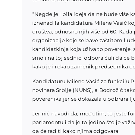
“Negde je i bila ideja da ne bude više k
iznenadila kandidatura Milene Vasić koj
društva, odnosno njih više od 60. Kada 
organizacije koje se bave zaštitom ljuds
kandidatkinja koja uživa to poverenje, a
smo i na toj sednici odbora čuli da će b
kako je i rekao zamenik predsednika od
Kandidaturu Milene Vasić za funkciju P
novinara Srbije (NUNS), a Bodrožić tako
poverenika jer se dokazala u odbrani l
Jerinić navodi da, međutim, to jeste f
parlamentu i da je to jedino što je važn
da će raditi kako njima odgovara.