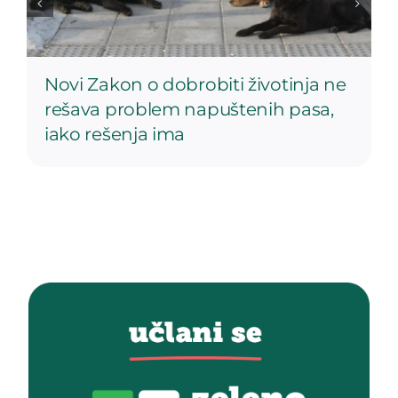
Novi Zakon o dobrobiti životinja ne
rešava problem napuštenih pasa,
iako rešenja ima