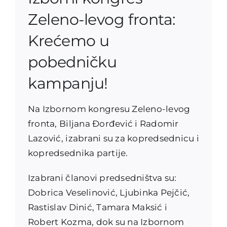
Zeleno-levog fronta:
Krećemo u
pobedničku
kampanju!
Na Izbornom kongresu Zeleno-levog
fronta, Biljana Đorđević i Radomir
Lazović, izabrani su za kopredsednicu i
kopredsednika partije.
Izabrani članovi predsedništva su:
Dobrica Veselinović, Ljubinka Pejčić,
Rastislav Dinić, Tamara Maksić i
Robert Kozma, dok su na Izbornom