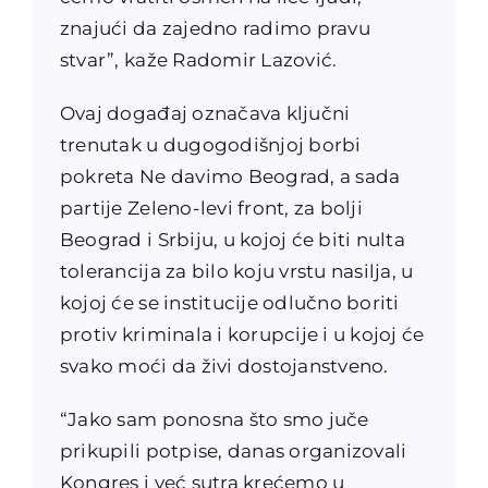
znajući da zajedno radimo pravu
stvar”, kaže Radomir Lazović.
Ovaj događaj označava ključni
trenutak u dugogodišnjoj borbi
pokreta Ne davimo Beograd, a sada
partije Zeleno-levi front, za bolji
Beograd i Srbiju, u kojoj će biti nulta
tolerancija za bilo koju vrstu nasilja, u
kojoj će se institucije odlučno boriti
protiv kriminala i korupcije i u kojoj će
svako moći da živi dostojanstveno.
“Jako sam ponosna što smo juče
prikupili potpise, danas organizovali
Kongres i već sutra krećemo u