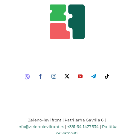
Zeleno-levi front | Patrijarha Gavrila 6 |
info@zelenolevifront.rs
|
+381 64 1427534
|
Politika
privatnosti