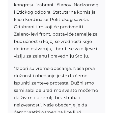
kongresu izabrani i članovi Nadzornog
i Etičkog odbora, Statutarna komisija,
kao i kordinator Političkog saveta.
Odabrani tim koji će predvoditi
Zeleno-levi front, postaviće temelje za
budućnost u kojoj se vrednosti koje
delimo ostvaruju, i boriti se za ciljeve i
viziju za zelenu i pravedniju Srbiju.
“Izbori su vreme obećanja. Naša prva
dužnost i obećanje jeste da ćemo
ispuniti zahteve protesta. Dužni smo
sami sebi da uradimo sve što možemo
da živimo u zemlji bez straha i
neizvesnosti. Naše obećanje je da
ćemo vratiti osmeh na lice ljudi,