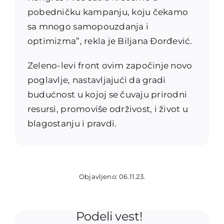
pobedničku kampanju, koju čekamo
sa mnogo samopouzdanja i
optimizma”, rekla je Biljana Đorđević.
Zeleno-levi front ovim započinje novo
poglavlje, nastavljajući da gradi
budućnost u kojoj se čuvaju prirodni
resursi, promoviše održivost, i život u
blagostanju i pravdi.
Objavljeno: 06.11.23.
Podeli vest!