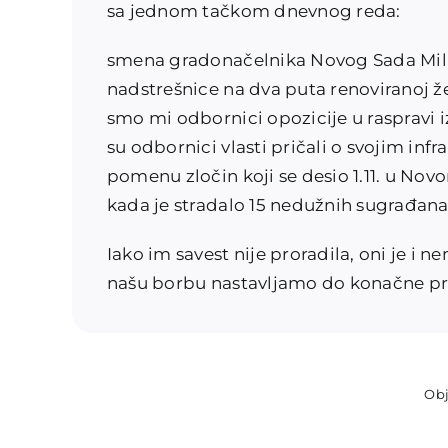
sa jednom tačkom dnevnog reda:
smena gradonačelnika Novog Sada Mila
nadstrešnice na dva puta renoviranoj žel
smo mi odbornici opozicije u raspravi
su odbornici vlasti pričali o svojim inf
pomenu zločin koji se desio 1.11. u No
kada je stradalo 15 nedužnih sugrađana
Iako im savest nije proradila, oni je i 
našu borbu nastavljamo do konačne pr
Obj