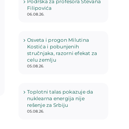
Podrška za profesora Stevana
Filipovića
06.08.26.
Osveta i progon Milutina
Kostića i pobunjenih
stručnjaka, razorni efekat za
celu zemlju
05.08.26.
Toplotni talas pokazuje da
nuklearna energija nije
rešenje za Srbiju
05.08.26.