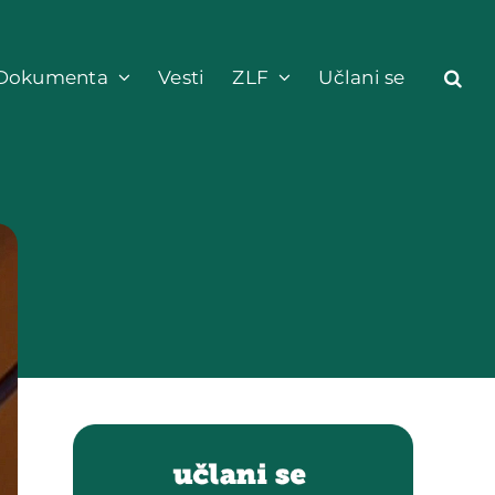
Dokumenta
Vesti
ZLF
Učlani se