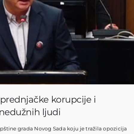
rednjačke korupcije i
 nedužnih ljudi
štine grada Novog Sada koju je tražila opozicija