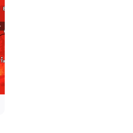
Ko profitira od privrednog rasta?