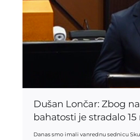
Dušan Lončar: Zbog nap
bahatosti je stradalo 15
Danas smo imali vanrednu sednicu Skup