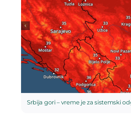
o
Srbija gori – vreme je za sistemski o