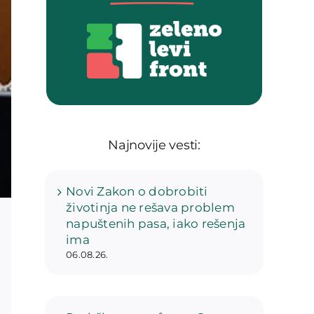
Najnovije vesti:
Novi Zakon o dobrobiti
životinja ne rešava problem
napuštenih pasa, iako rešenja
ima
06.08.26.