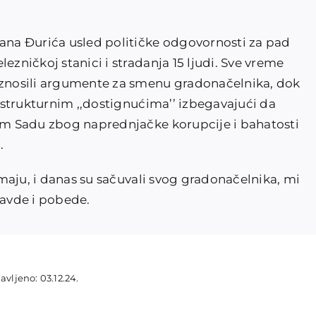
na Đurića usled političke odgovornosti za pad
ezničkoj stanici i stradanja 15 ljudi. Sve vreme
 iznosili argumente za smenu gradonačelnika, dok
rastrukturnim ,,dostignućima’’ izbegavajući da
vom Sadu zbog naprednjačke korupcije i bahatosti
.
nemaju, i danas su sačuvali svog gradonačelnika, mi
avde i pobede.
avljeno: 03.12.24.