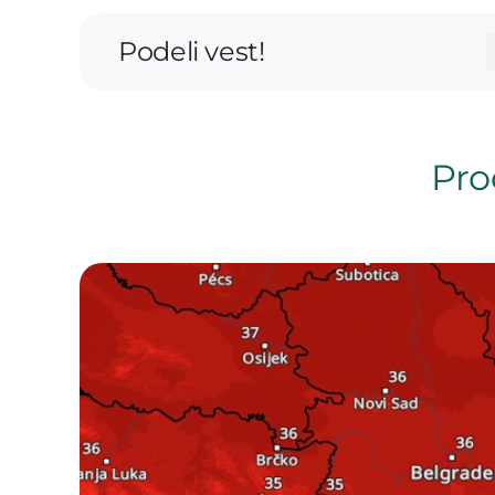
Podeli vest!
Proč