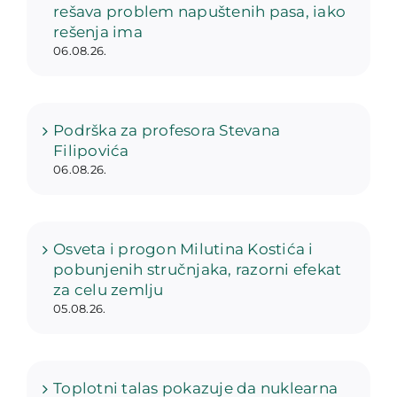
rešava problem napuštenih pasa, iako
rešenja ima
06.08.26.
Podrška za profesora Stevana
Filipovića
06.08.26.
Osveta i progon Milutina Kostića i
pobunjenih stručnjaka, razorni efekat
za celu zemlju
05.08.26.
Toplotni talas pokazuje da nuklearna