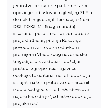
jedinstvo celokupne parlamentarne
opozicije, od uslovno najlevljeg ZLF-a,
do nekih najdesnijih formacija (Novi
DSS; POKS; MI, Snaga naroda)
iskazano i potpisima za sednicu oko
projekta Jadar, pitanja Kosova, a i
povodom zahteva za ostavkom
premijera i Vlade zbog novosadske
tragedije, pruža dobar i poželjan
pristup koji opoziciona javnost
očekuje, te upitana može li opozicija
istrajati na tom putu sve do narednih
izbora kad god oni bili, Đorđevićeva
najpre kaže da je “jedinstvo opozicije
prejaka reč”.