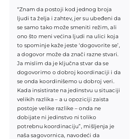
“Znam da postoji kod jednog broja
ljudi ta želja i zahtev, jer su ubeđeni da
se samo tako može smeniti režim, ali
ono što meni većina ljudi na ulici koja
to spominje kaže jeste ‘dogovorite se’,
a dogovor može da znači razne stvari.
Ja mislim da je ključna stvar da se
dogovorimo o dobroj koordinaciji i da
se onda koordinišemo u dobroj veri.
Kada insistirate na jedinstvu u situaciji
velikih razlika – a u opoziciji zaista
postoje velike razlike – onda ne
dobijate ni jedinstvo ni toliko
potrebnu koordinaciju”, mišljenja je
naša sagovornica, navodeći da