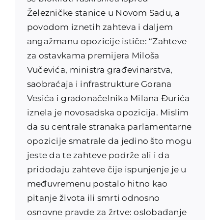
Železničke stanice u Novom Sadu, a
povodom iznetih zahteva i daljem
angažmanu opozicije ističe: “Zahteve
za ostavkama premijera Miloša
Vučevića, ministra građevinarstva,
saobraćaja i infrastrukture Gorana
Vesića i gradonačelnika Milana Đurića
iznela je novosadska opozicija. Mislim
da su centrale stranaka parlamentarne
opozicije smatrale da jedino što mogu
jeste da te zahteve podrže ali i da
pridodaju zahteve čije ispunjenje je u
međuvremenu postalo hitno kao
pitanje života ili smrti odnosno
osnovne pravde za žrtve: oslobađanje