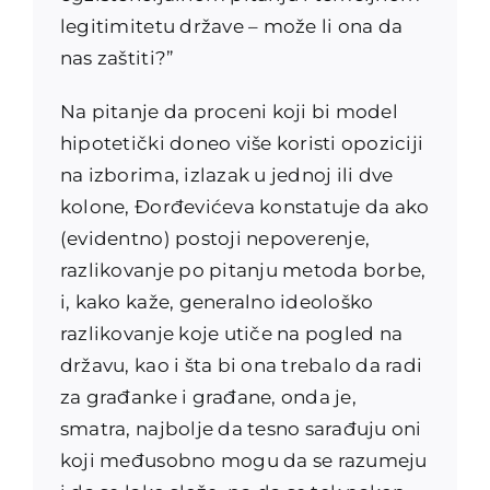
legitimitetu države – može li ona da
nas zaštiti?”
Na pitanje da proceni koji bi model
hipotetički doneo više koristi opoziciji
na izborima, izlazak u jednoj ili dve
kolone, Đorđevićeva konstatuje da ako
(evidentno) postoji nepoverenje,
razlikovanje po pitanju metoda borbe,
i, kako kaže, generalno ideološko
razlikovanje koje utiče na pogled na
državu, kao i šta bi ona trebalo da radi
za građanke i građane, onda je,
smatra, najbolje da tesno sarađuju oni
koji međusobno mogu da se razumeju