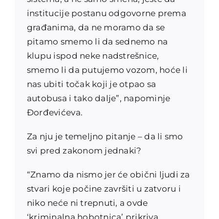
institucije postanu odgovorne prema
građanima, da ne moramo da se
pitamo smemo li da sednemo na
klupu ispod neke nadstrešnice,
smemo li da putujemo vozom, hoće li
nas ubiti točak koji je otpao sa
autobusa i tako dalje”, napominje
Đorđevićeva.
Za nju je temeljno pitanje – da li smo
svi pred zakonom jednaki?
“Znamo da nismo jer će obični ljudi za
stvari koje počine završiti u zatvoru i
niko neće ni trepnuti, a ovde
‘kriminalna hobotnica’ prikriva