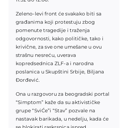
Zeleno-levi front će svakako biti sa
građanima koji protestuju zbog
pomenute tragedije i traženja
odgovornosti, kako političke, tako i
krivične, za sve one umešane u ovu
strašnu nesreću, uverava
kopredsednica ZLF-a i narodna
poslanica u Skupštini Srbije, Biljana
Đorđević.
Ona u razgovoru za beogradski portal
“Simptom” kaže da su aktivističke
grupe “SviĆe”i “Stav” pozvale na
nastavak barikada, u nedelju, kada će
se blokirati raskrsnica ispred