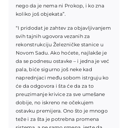
nego da je nema ni Prokop, i ko zna
koliko još objekata”.
“I pridodat je zahtev za objavljivanjem
svih tajnih ugovora vezanih za
rekonstrukciju Železničke stanice u
Novom Sadu. Ako hoćete, najlakše je
da se podnesu ostavke – i jedna je već
pala, biće sigurno još neke kad
naprednjaci među sobom istrguju ko
će da odgovora i šta će da za to
preuzimanje krivice za sve umešane
dobije, no iskreno ne očekujem
ostavku premijera. Ono što je mnogo
teže i za šta je potrebna promena
sistema, a ne samo smena, jeste da