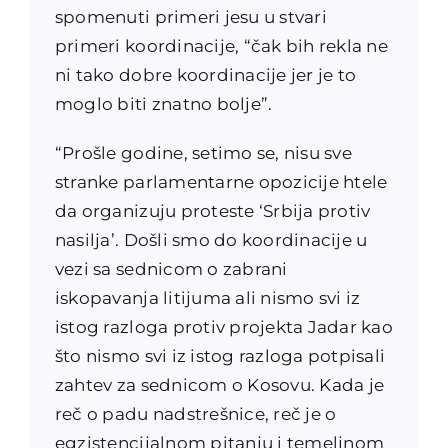
spomenuti primeri jesu u stvari
primeri koordinacije, “čak bih rekla ne
ni tako dobre koordinacije jer je to
moglo biti znatno bolje”.
“Prošle godine, setimo se, nisu sve
stranke parlamentarne opozicije htele
da organizuju proteste ‘Srbija protiv
nasilja’. Došli smo do koordinacije u
vezi sa sednicom o zabrani
iskopavanja litijuma ali nismo svi iz
istog razloga protiv projekta Jadar kao
što nismo svi iz istog razloga potpisali
zahtev za sednicom o Kosovu. Kada je
reč o padu nadstrešnice, reč je o
egzistencijalnom pitanju i temeljnom