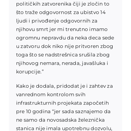
političkih zatvorenika čiji je zločin to
što traže odgovornost za ubistvo 14
ljudi i privođenje odgovornih za
njihovu smrt jer mi trenutno imamo
ogromnu nepravdu da neka deca sede
u zatvoru dok niko nije pritvoren zbog
toga što se nadstrešnica srušila zbog
njihovog nemara, nerada, javašluka i
korupcije.”
Kako je dodala, pridodat je i zahtev za
vanrednom kontrolom svih
infrastrukturnih projekata započetih
pre 10 godina “jer sada saznajemo da
ne samo da novosadska železnička
stanica nije imala upotrebnu dozvolu,