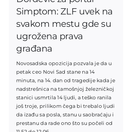
Simptom: ZLF uvek na
svakom mestu gde su
ugrožena prava
građana
Novosadska opozicija pozvala je da u
petak ceo Novi Sad stane na 14
minuta, na 14. dan od tragedije kada je
nadstrešnica na tamošnjoj železničkoj
stanici usmrtila 14 ljudi, a teško ranila
još troje, prilikom čega bi trebalo ljudi
da izađu sa posla, stanu u saobraćaju i
prestanu da rade ono što su počeli od
11.52 do 12.06.