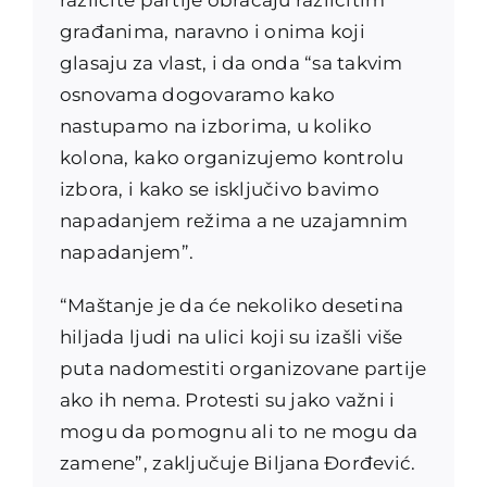
građanima, naravno i onima koji
glasaju za vlast, i da onda “sa takvim
osnovama dogovaramo kako
nastupamo na izborima, u koliko
kolona, kako organizujemo kontrolu
izbora, i kako se isključivo bavimo
napadanjem režima a ne uzajamnim
napadanjem”.
“Maštanje je da će nekoliko desetina
hiljada ljudi na ulici koji su izašli više
puta nadomestiti organizovane partije
ako ih nema. Protesti su jako važni i
mogu da pomognu ali to ne mogu da
zamene”, zaključuje Biljana Đorđević.