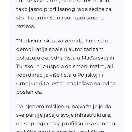
i da se lako slože, pa da se tek nakon
tako jasno profilisanog rada sedne za
sto i koordinišu napori radi smene
režima.
“Nedavna iskustva zemalja koje su od
demokratija spale u autoritarizam
pokazuju da jedna lista u Mađarskoj ili
Turskoj nije uspela da smeni režim, ali
koordinacija više lista u Poljskoj ili
Crnoj Gori to jeste”, naglašava narodna
poslanica.
Po njenom mišljenju, najvažnije je da
sve partije jačaju svoje infrastrukture,
da se programski profilišu i da se onda
različite partije obraćaju različitim