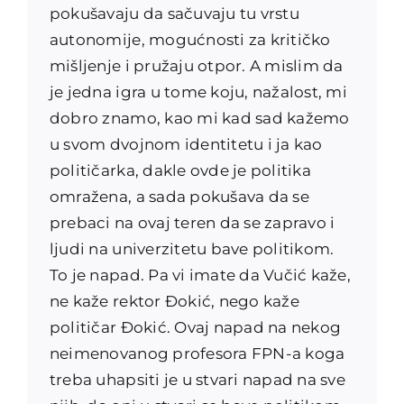
pokušavaju da sačuvaju tu vrstu
autonomije, mogućnosti za kritičko
mišljenje i pružaju otpor. A mislim da
je jedna igra u tome koju, nažalost, mi
dobro znamo, kao mi kad sad kažemo
u svom dvojnom identitetu i ja kao
političarka, dakle ovde je politika
omražena, a sada pokušava da se
prebaci na ovaj teren da se zapravo i
ljudi na univerzitetu bave politikom.
To je napad. Pa vi imate da Vučić kaže,
ne kaže rektor Đokić, nego kaže
političar Đokić. Ovaj napad na nekog
neimenovanog profesora FPN-a koga
treba uhapsiti je u stvari napad na sve