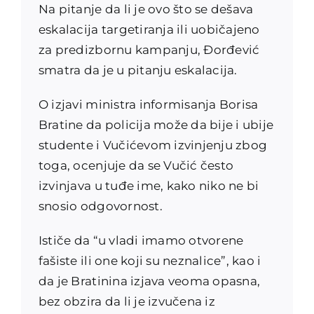
Na pitanje da li je ovo što se dešava
eskalacija targetiranja ili uobičajeno
za predizbornu kampanju, Đorđević
smatra da je u pitanju eskalacija.
O izjavi ministra informisanja Borisa
Bratine da policija može da bije i ubije
studente i Vučićevom izvinjenju zbog
toga, ocenjuje da se Vučić često
izvinjava u tuđe ime, kako niko ne bi
snosio odgovornost.
Ističe da “u vladi imamo otvorene
fašiste ili one koji su neznalice”, kao i
da je Bratinina izjava veoma opasna,
bez obzira da li je izvučena iz