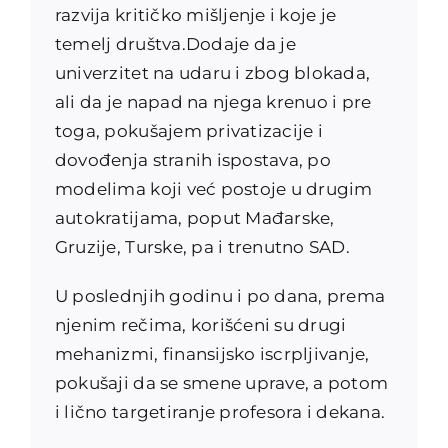
razvija kritičko mišljenje i koje je
temelj društva.Dodaje da je
univerzitet na udaru i zbog blokada,
ali da je napad na njega krenuo i pre
toga, pokušajem privatizacije i
dovođenja stranih ispostava, po
modelima koji već postoje u drugim
autokratijama, poput Mađarske,
Gruzije, Turske, pa i trenutno SAD.
U poslednjih godinu i po dana, prema
njenim rečima, korišćeni su drugi
mehanizmi, finansijsko iscrpljivanje,
pokušaji da se smene uprave, a potom
i lično targetiranje profesora i dekana.