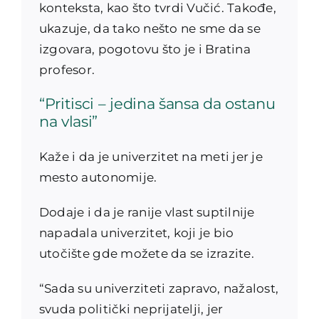
konteksta, kao što tvrdi Vučić. Takođe,
ukazuje, da tako nešto ne sme da se
izgovara, pogotovu što je i Bratina
profesor.
“Pritisci – jedina šansa da ostanu
na vlasi”
Kaže i da je univerzitet na meti jer je
mesto autonomije.
Dodaje i da je ranije vlast suptilnije
napadala univerzitet, koji je bio
utočište gde možete da se izrazite.
“Sada su univerziteti zapravo, nažalost,
svuda politički neprijatelji, jer