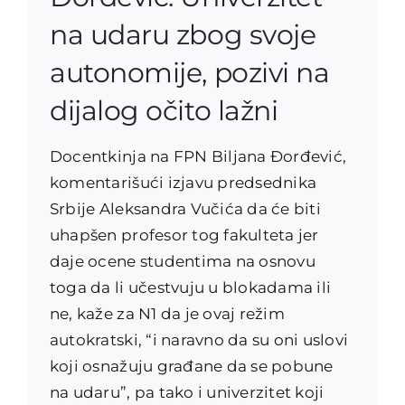
na udaru zbog svoje
autonomije, pozivi na
dijalog očito lažni
Docentkinja na FPN Biljana Đorđević,
komentarišući izjavu predsednika
Srbije Aleksandra Vučića da će biti
uhapšen profesor tog fakulteta jer
daje ocene studentima na osnovu
toga da li učestvuju u blokadama ili
ne, kaže za N1 da je ovaj režim
autokratski, “i naravno da su oni uslovi
koji osnažuju građane da se pobune
na udaru”, pa tako i univerzitet koji