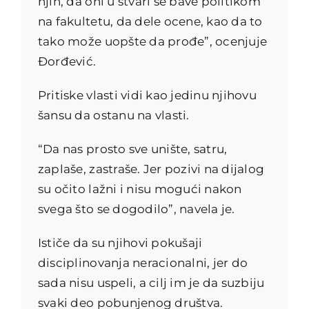
njih, da oni u stvari se bave politikom
na fakultetu, da dele ocene, kao da to
tako može uopšte da prođe”, ocenjuje
Đorđević.
Pritiske vlasti vidi kao jedinu njihovu
šansu da ostanu na vlasti.
“Da nas prosto sve unište, satru,
zaplaše, zastraše. Jer pozivi na dijalog
su očito lažni i nisu mogući nakon
svega što se dogodilo”, navela je.
Ističe da su njihovi pokušaji
disciplinovanja neracionalni, jer do
sada nisu uspeli, a cilj im je da suzbiju
svaki deo pobunjenog društva.