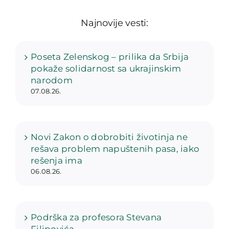
Najnovije vesti:
Poseta Zelenskog – prilika da Srbija
pokaže solidarnost sa ukrajinskim
narodom
07.08.26.
Novi Zakon o dobrobiti životinja ne
rešava problem napuštenih pasa, iako
rešenja ima
06.08.26.
Podrška za profesora Stevana
Filipovića