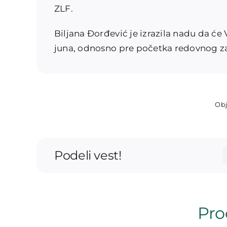
ZLF.
Biljana Đorđević je izrazila nadu da će
juna, odnosno pre početka redovnog z
Obj
Podeli vest!
Proč