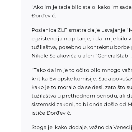
“Ako im je tada bilo stalo, kako im sada 
Đorđević.
Poslanica ZLF smatra da je usvajanje “M
egzistencijalno pitanje, i da im je bilo 
tužilaštva, posebno u kontekstu borbe 
Nikole Selakovića u aferi “Generalštab”.
“Tako da im je to očito bilo mnogo važ
kritika Evropske komisije. Sada pokuša
kako je to moralo da se desi, zato što
tužilaštva u prethodnom periodu, ali da 
sistemski zakoni, to bi onda došlo od Mi
ističe Đorđević.
Stoga je, kako dodaje, važno da Veneci