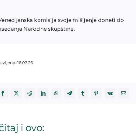
 Venecijanska komisija svoje mišljenje doneti do
asedanja Narodne skupštine.
avljeno: 16.03.26.
itaj i ovo: