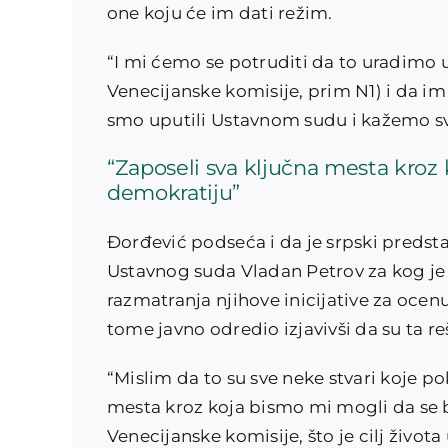
one koju će im dati režim.
“I mi ćemo se potruditi da to uradimo 
Venecijanske komisije, prim N1) i da im
smo uputili Ustavnom sudu i kažemo sv
“Zaposeli sva ključna mesta kroz
demokratiju”
Đorđević podseća i da je srpski predst
Ustavnog suda Vladan Petrov za kog je o
razmatranja njihove inicijative za ocen
tome javno odredio izjavivši da su ta r
“Mislim da to su sve neke stvari koje po
mesta kroz koja bismo mi mogli da se 
Venecijanske komisije, što je cilj život