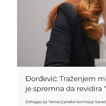
Đorđević: Traženjem miš
je spremna da revidira
Delegacija Venecijanske komisije Saveta