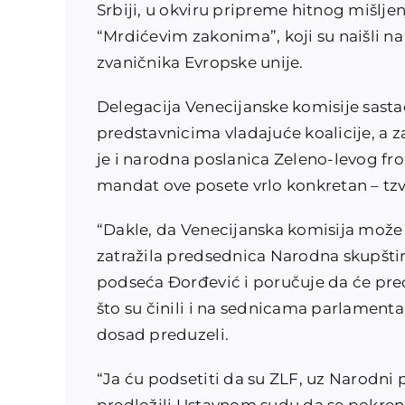
Srbiji, u okviru pripreme hitnog mišlj
“Mrdićevim zakonima”, koji su naišli na 
zvaničnika Evropske unije.
Delegacija Venecijanske komisije sast
predstavnicima vladajuće koalicije, a 
je i narodna poslanica Zeleno-levog fro
mandat ove posete vrlo konkretan – tzv.
“Dakle, da Venecijanska komisija može 
zatražila predsednica Narodna skupštin
podseća Đorđević i poručuje da će pred
što su činili i na sednicama parlamenta
dosad preduzeli.
“Ja ću podsetiti da su ZLF, uz Narodni 