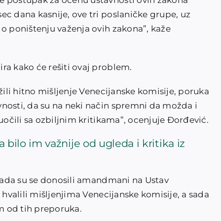
e postupak za ocenu ustavnosti ovih zakona
ec dana kasnije, ove tri poslaničke grupe, uz
 o poništenju važenja ovih zakona”, kaže
ra kako će rešiti ovaj problem.
žili hitno mišljenje Venecijanske komisije, poruka
nosti, da su na neki način spremni da možda i
uočili sa ozbiljnim kritikama”, ocenjuje Đorđević.
 bilo im važnije od ugleda i kritika iz
, kada su se donosili amandmani na Ustav
 hvalili mišljenjima Venecijanske komisije, a sada
im od tih preporuka.