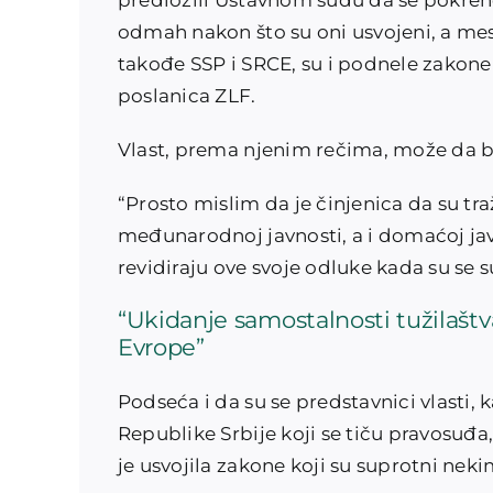
predložili Ustavnom sudu da se pokren
odmah nakon što su oni usvojeni, a mes
takođe SSP i SRCE, su i podnele zakone
poslanica ZLF.
Vlast, prema njenim rečima, može da bi
“Prosto mislim da je činjenica da su tra
međunarodnoj javnosti, a i domaćoj jav
revidiraju ove svoje odluke kada su se s
“Ukidanje samostalnosti tužilaštva
Evrope”
Podseća i da su se predstavnici vlasti
Republike Srbije koji se tiču pravosuđa,
je usvojila zakone koji su suprotni nek