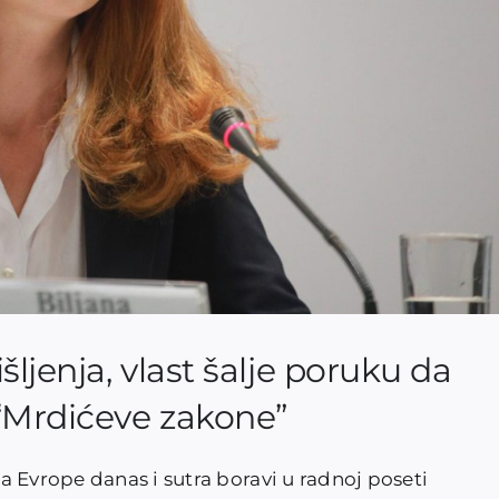
ljenja, vlast šalje poruku da
 “Mrdićeve zakone”
 Evrope danas i sutra boravi u radnoj poseti