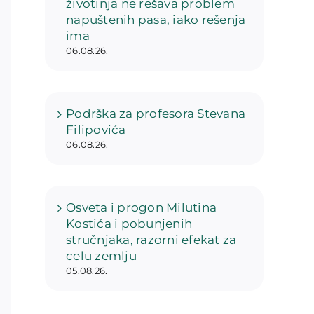
životinja ne rešava problem
napuštenih pasa, iako rešenja
ima
06.08.26.
Podrška za profesora Stevana
Filipovića
06.08.26.
Osveta i progon Milutina
Kostića i pobunjenih
stručnjaka, razorni efekat za
celu zemlju
05.08.26.