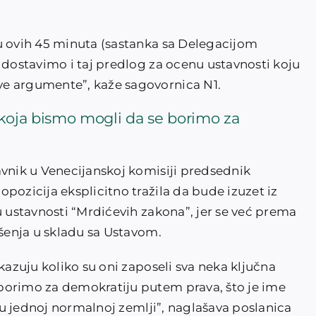
u ovih 45 minuta (sastanka sa Delegacijom
 dostavimo i taj predlog za ocenu ustavnosti koju
e argumente”, kaže sagovornica N1.
 koja bismo mogli da se borimo za
avnik u Venecijanskoj komisiji predsednik
pozicija eksplicitno tražila da bude izuzet iz
u ustavnosti “Mrdićevih zakona”, jer se već prema
ešenja u skladu sa Ustavom.
kazuju koliko su oni zaposeli sva neka ključna
borimo za demokratiju putem prava, što je ime
a u jednoj normalnoj zemlji”, naglašava poslanica