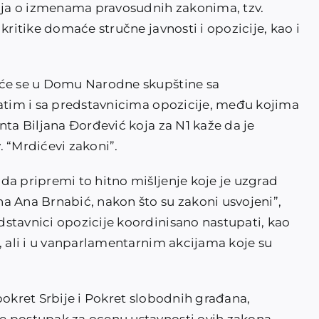
enja o izmenama pravosudnih zakonima, tzv.
kritike domaće stručne javnosti i opozicije, kao i
aće se u Domu Narodne skupštine sa
zatim i sa predstavnicima opozicije, među kojima
nta Biljana Đorđević koja za N1 kaže da je
 “Mrdićevi zakoni”.
da pripremi to hitno mišljenje koje je uzgrad
a Ana Brnabić, nakon što su zakoni usvojeni”,
stavnici opozicije koordinisano nastupati, kao
, ali i u vanparlamentarnim akcijama koje su
pokret Srbije i Pokret slobodnih građana,