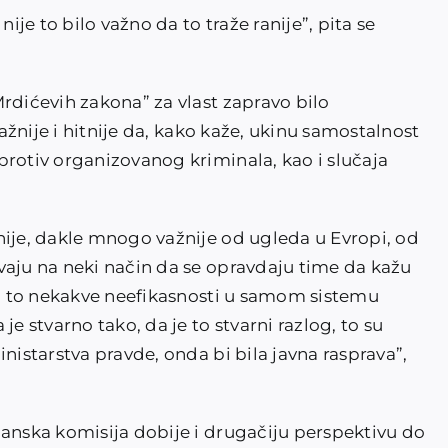
nije to bilo važno da to traže ranije”, pita se
rdićevih zakona” za vlast zapravo bilo
važnije i hitnije da, kako kaže, ukinu samostalnost
protiv organizovanog kriminala, kao i slučaja
nije, dakle mnogo važnije od ugleda u Evropi, od
vaju na neki način da se opravdaju time da kažu
 su to nekakve neefikasnosti u samom sistemu
je stvarno tako, da je to stvarni razlog, to su
nistarstva pravde, onda bi bila javna rasprava”,
janska komisija dobije i drugačiju perspektivu do