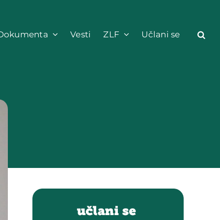
Dokumenta
Vesti
ZLF
Učlani se