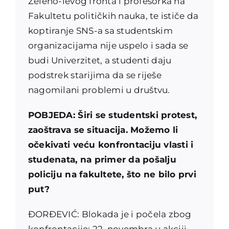
Zeleno-levog fronta i profesorka na
Fakultetu političkih nauka, te ističe da
koptiranje SNS-a sa studentskim
organizacijama nije uspelo i sada se
budi Univerzitet, a studenti daju
podstrek starijima da se riješe
nagomilani problemi u društvu.
POBJEDA: Širi se studentski protest,
zaoštrava se situacija. Možemo li
očekivati veću konfrontaciju vlasti i
studenata, na primer da pošalju
policiju na fakultete, što ne bilo prvi
put?
ĐORĐEVIĆ: Blokada je i počela zbog
konfrontacije: 22. novembra u akciji –