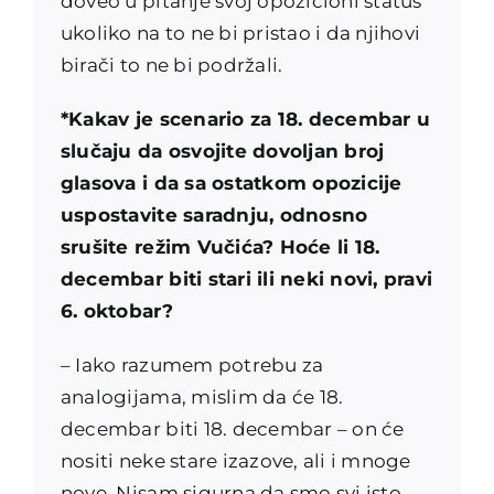
doveo u pitanje svoj opozicioni status
ukoliko na to ne bi pristao i da njihovi
birači to ne bi podržali.
*Kakav je scenario za 18. decembar u
slučaju da osvojite dovoljan broj
glasova i da sa ostatkom opozicije
uspostavite saradnju, odnosno
srušite režim Vučića? Hoće li 18.
decembar biti stari ili neki novi, pravi
6. oktobar?
– Iako razumem potrebu za
analogijama, mislim da će 18.
decembar biti 18. decembar – on će
nositi neke stare izazove, ali i mnoge
nove. Nisam sigurna da smo svi isto