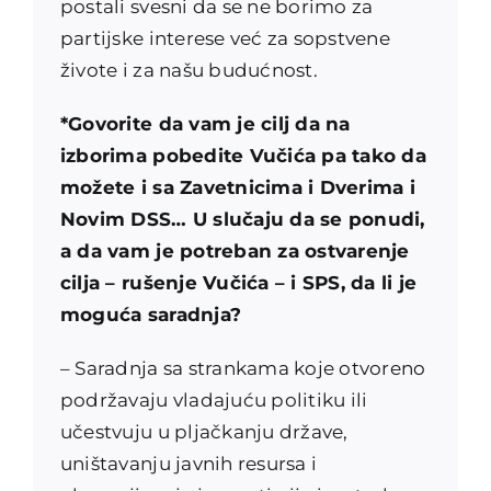
postali svesni da se ne borimo za
partijske interese već za sopstvene
živote i za našu budućnost.
*Govorite da vam je cilj da na
izborima pobedite Vučića pa tako da
možete i sa Zavetnicima i Dverima i
Novim DSS… U slučaju da se ponudi,
a da vam je potreban za ostvarenje
cilja – rušenje Vučića – i SPS, da li je
moguća saradnja?
– Saradnja sa strankama koje otvoreno
podržavaju vladajuću politiku ili
učestvuju u pljačkanju države,
uništavanju javnih resursa i