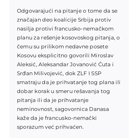
Odgovarajući na pitanje o tome da se
značajan deo koalicije Srbija protiv
nasilja protivi francusko-nemačkom
planu za rešenje kosovoskog pitanja, o
čemu su prilikom nedavne posete
Kosovu eksplicitno govorili Miroslav
Aleksić, Aleksandar Jovanović Ćuta i
Srđan Milivojević, dok ZLF I SSP
smatraju da je prihvatanje tog plana ili
dobar korak u smeru rešavanja tog
pitanja ili da je prihvatanje
neminovnost, sagovornica Danasa
kaže da je francusko-nemački
sporazum već prihvaćen.