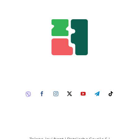
Zeleno-levi front | Patrijarha Gavrila 6 |