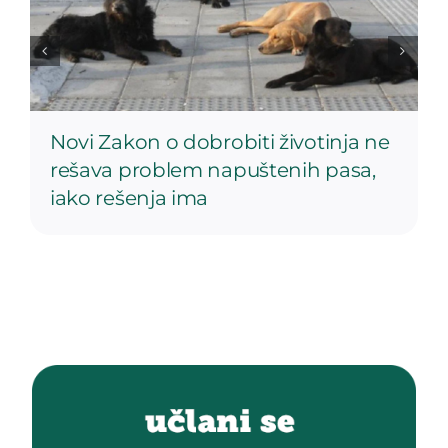
Novi Zakon o dobrobiti životinja ne
rešava problem napuštenih pasa,
iako rešenja ima