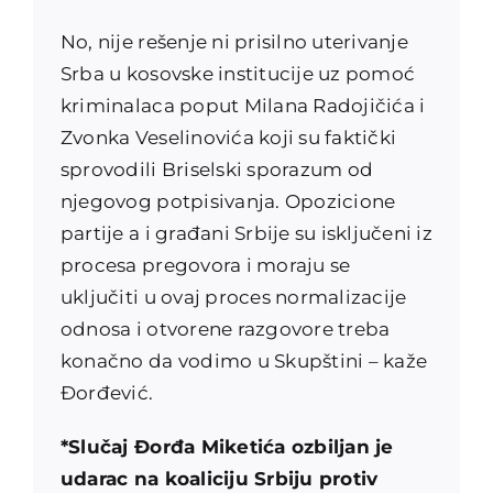
No, nije rešenje ni prisilno uterivanje
Srba u kosovske institucije uz pomoć
kriminalaca poput Milana Radojičića i
Zvonka Veselinovića koji su faktički
sprovodili Briselski sporazum od
njegovog potpisivanja. Opozicione
partije a i građani Srbije su isključeni iz
procesa pregovora i moraju se
uključiti u ovaj proces normalizacije
odnosa i otvorene razgovore treba
konačno da vodimo u Skupštini – kaže
Đorđević.
*Slučaj Đorđa Miketića ozbiljan je
udarac na koaliciju Srbiju protiv