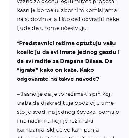
važno za ocenu legitimiteta procesa i
kasnije borbe u izbornim komisijama i
na sudovima, ali što će i odvratiti neke
ljude da u tome učestvuju.
*Predstavnici režima optužuju vašu
koaliciju da svi imate jednog gazdu i
da svi radite za Dragana Đilasa. Da
“igrate” kako on kaže. Kako
odgovarate na takve navode?
– Jasno je da je to režimski spin koji
treba da diskredituje opoziciju time
što je svodi na jednog čoveka, pomalo
i na način na koji je režimska
kampanja isključivo kampanja