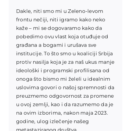
Dakle, niti smo mi u Zeleno-levom
frontu nečiji, niti igramo kako neko
kaže – mi se dogovaramo kako da
pobedimo ovu vlast koja otuđuje od
građana a bogami i urušava sve
institucije. To što smo u koaliciji Srbija
protiv nasilja koja je za naš ukus manje
ideološki i programski profilisana od
onoga što bismo mi želeli u idealnim
uslovima govori o našoj spremnosti da
preuzmemo odgovornost za promene
u ovoj zemlji, kao i da razumemo da je
na ovim izborima, nakon maja 2023.
godine, ulog izlečenje našeg
metastaziranog društva.