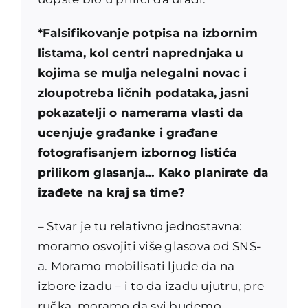
*Falsifikovanje potpisa na izbornim
listama, kol centri naprednjaka u
kojima se mulja nelegalni novac i
zloupotreba ličnih podataka, jasni
pokazatelji o namerama vlasti da
ucenjuje građanke i građane
fotografisanjem izbornog listića
prilikom glasanja… Kako planirate da
izađete na kraj sa time?
– Stvar je tu relativno jednostavna:
moramo osvojiti više glasova od SNS-
a. Moramo mobilisati ljude da na
izbore izađu – i to da izađu ujutru, pre
ručka, moramo da svi budemo