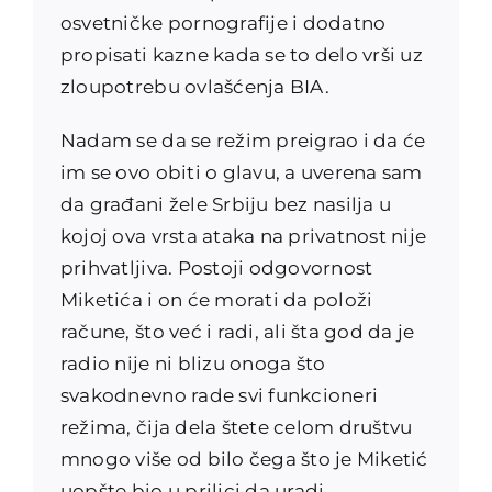
osvetničke pornografije i dodatno
propisati kazne kada se to delo vrši uz
zloupotrebu ovlašćenja BIA.
Nadam se da se režim preigrao i da će
im se ovo obiti o glavu, a uverena sam
da građani žele Srbiju bez nasilja u
kojoj ova vrsta ataka na privatnost nije
prihvatljiva. Postoji odgovornost
Miketića i on će morati da položi
račune, što već i radi, ali šta god da je
radio nije ni blizu onoga što
svakodnevno rade svi funkcioneri
režima, čija dela štete celom društvu
mnogo više od bilo čega što je Miketić
uopšte bio u prilici da uradi.