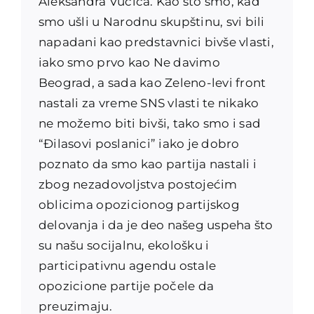
Aleksandra Vučića. Kao što smo, kad
smo ušli u Narodnu skupštinu, svi bili
napadani kao predstavnici bivše vlasti,
iako smo prvo kao Ne davimo
Beograd, a sada kao Zeleno-levi front
nastali za vreme SNS vlasti te nikako
ne možemo biti bivši, tako smo i sad
“Đilasovi poslanici” iako je dobro
poznato da smo kao partija nastali i
zbog nezadovoljstva postojećim
oblicima opozicionog partijskog
delovanja i da je deo našeg uspeha što
su našu socijalnu, ekološku i
participativnu agendu ostale
opozicione partije počele da
preuzimaju.