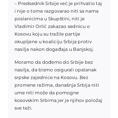
– Predsednik Srbije već je prihvatio taj
i nije o tome razgovarao niti sa nama
poslanicima u Skupštini, niti je
Vladimir Orlić zakazao sednicu o
Kosovu koju su tražile partije
okupljene u koaliciju Srbija protiv
nasilja nakon događaja u Banjskoj.
Moramo da dođemo do Srbije bez
nasilja, da bismo osigurali opstanak
srpske zajednice na Kosovu. Bez
promene režima, današnja Srbija niti
ume niti može da pomogne
kosovskim Srbima jer je njihov položaj
sve teži.