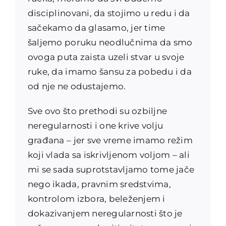
disciplinovani, da stojimo u redu i da
sačekamo da glasamo, jer time
šaljemo poruku neodlučnima da smo
ovoga puta zaista uzeli stvar u svoje
ruke, da imamo šansu za pobedu i da
od nje ne odustajemo.
Sve ovo što prethodi su ozbiljne
neregularnosti i one krive volju
građana – jer sve vreme imamo režim
koji vlada sa iskrivljenom voljom – ali
mi se sada suprotstavljamo tome jače
nego ikada, pravnim sredstvima,
kontrolom izbora, beleženjem i
dokazivanjem neregularnosti što je