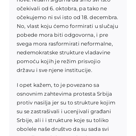
očekivali od 6. oktobra, pa tako ne
očekujemo ni svi isto od 18. decembra.
No, vlast koju ćemo formirati u slučaju
pobede mora biti odgovorna, i pre
svega mora rasformirati neformalne,
nedemokratske strukture vladavine
pomoću kojih je režim prisvojio
državu i sve njene institucije.
I opet kažem, to je povezano sa
osnovnim zahtevima protesta Srbija
protiv nasilja jer su to strukture kojim
su se zastrašivali i ucenjivali građani
Srbije, ali i i strukture koje su toliko
obolele naše društvo da su sada svi