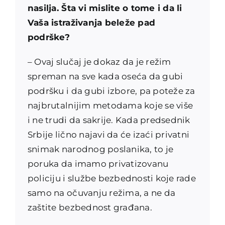
nasilja. Šta vi mislite o tome i da li
Vaša istraživanja beleže pad
podrške?
– Ovaj slučaj je dokaz da je režim
spreman na sve kada oseća da gubi
podršku i da gubi izbore, pa poteže za
najbrutalnijim metodama koje se više
i ne trudi da sakrije. Kada predsednik
Srbije lično najavi da će izaći privatni
snimak narodnog poslanika, to je
poruka da imamo privatizovanu
policiju i službe bezbednosti koje rade
samo na očuvanju režima, a ne da
zaštite bezbednost građana.