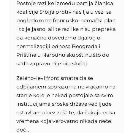
Postoje razlike između partija članica
koalicije Srbija protiv nasilja u vezi sa
pogledom na francusko-nemački plan
i to je jasno, ali te razlike nisu prepreka
da konačno dovedemo dijalog o
normalizaciji odnosa Beograda i
Prištine u Narodnu skupštinu što do
sada zapravo nije bio slučaj.
Zeleno-levi front smatra da se
odbijanjem sporazuma ne vraćamo na
stanje koje je nekad postojalo sa svim
institucijama srpske države već ljude
ostavljamo bez zaštite, da čekaju neka
vremena koja verovatno nikada neće
doći.