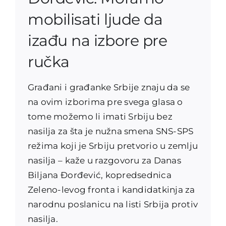
mobilisati ljude da
izađu na izbore pre
ručka
Građani i građanke Srbije znaju da se
na ovim izborima pre svega glasa o
tome možemo li imati Srbiju bez
nasilja za šta je nužna smena SNS-SPS
režima koji je Srbiju pretvorio u zemlju
nasilja – kaže u razgovoru za Danas
Biljana Đorđević, kopredsednica
Zeleno-levog fronta i kandidatkinja za
narodnu poslanicu na listi Srbija protiv
nasilja.