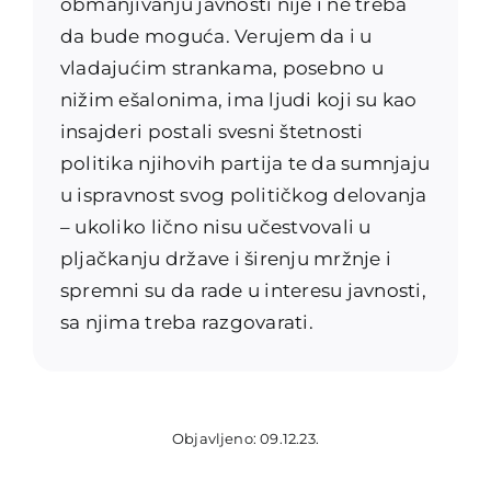
obmanjivanju javnosti nije i ne treba
da bude moguća. Verujem da i u
vladajućim strankama, posebno u
nižim ešalonima, ima ljudi koji su kao
insajderi postali svesni štetnosti
politika njihovih partija te da sumnjaju
u ispravnost svog političkog delovanja
– ukoliko lično nisu učestvovali u
pljačkanju države i širenju mržnje i
spremni su da rade u interesu javnosti,
sa njima treba razgovarati.
Objavljeno: 09.12.23.