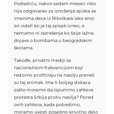
Podsetiću, nakon sedam meseci niko
nije odgovarao za iznošenje spiska sa
imenima dece iz Ribnikara iako smo
svi videli ko je taj spisak izneo, a
nemamo ni razrešenje ko šalje lažne
dojave o bombama u beogradskim
školama.
Takođe, privatni mediji sa
nacionalnom frekvencijom koji
redovno profitiraju na nasilju preneli
su taj snimak. Ima li boljeg dokaza
zašto moramo da ispunimo zahteve
protesta Srbija protiv nasilja? Pored
ovih zahteva, kada pobedimo,
moramo uvesti posebno krivično delo