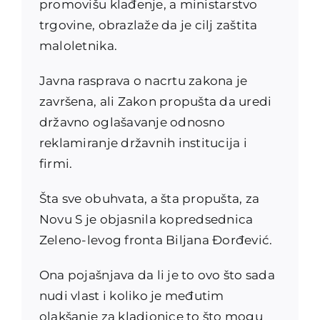
promovišu klađenje, a ministarstvo
trgovine, obrazlaže da je cilj zaštita
maloletnika.
Javna rasprava o nacrtu zakona je
završena, ali Zakon propušta da uredi
državno oglašavanje odnosno
reklamiranje državnih institucija i
firmi.
Šta sve obuhvata, a šta propušta, za
Novu S je objasnila kopredsednica
Zeleno-levog fronta Biljana Đorđević.
Ona pojašnjava da li je to ovo što sada
nudi vlast i koliko je međutim
olakšanje za kladionice to što mogu