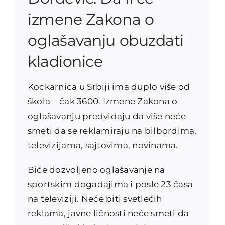
izmene Zakona o
oglašavanju obuzdati
kladionice
Kockarnica u Srbiji ima duplo više od
škola – čak 3600. Izmene Zakona o
oglašavanju predviđaju da više neće
smeti da se reklamiraju na bilbordima,
televizijama, sajtovima, novinama.
Biće dozvoljeno oglašavanje na
sportskim događajima i posle 23 časa
na televiziji. Neće biti svetlećih
reklama, javne ličnosti neće smeti da