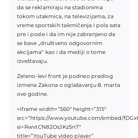
da se reklamiraju na stadionima
tokom utakmica, na televizijama, za
vreme sportskih takmičenja i pola sata
pre i posle i da im nije zabranjeno da
se bave „društveno odgovornim
akcijama“ kao i da mediji o tome
izveštavaju.
Zeleno-levi front je podneo predlog
izmena Zakona o oglašavanju 8. marta
ove godine.
<iframe width=”560″ height=”315″
src=”https://www.youtube.com/embed/fDGx
si=RwvtCN82OsJKz5n7″
title=”YouTube video player”