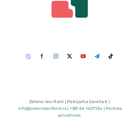
Zeleno-levi front | Patrijarha Gavrila 6 |
info@zelenolevifront.rs
|
+381 64 1427534
|
Politika
privatnosti