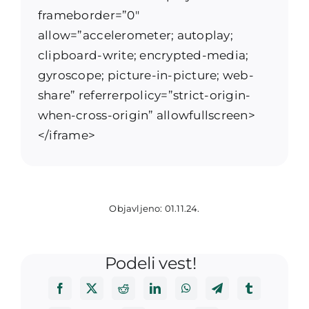
frameborder=”0″
allow=”accelerometer; autoplay;
clipboard-write; encrypted-media;
gyroscope; picture-in-picture; web-
share” referrerpolicy=”strict-origin-
when-cross-origin” allowfullscreen>
</iframe>
Objavljeno: 01.11.24.
Podeli vest!