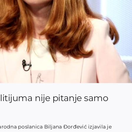
litijuma nije pitanje samo
rodna poslanica Biljana Đorđević izjavila je