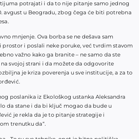
tijuma potrajati i da to nije pitanje samo jednog
0. avgust u Beogradu, zbog čega će biti potrebna
esa.
 javno mnjenje. Ova borba se ne dešava sam
i prostor i poslali neke poruke, već tvrdim stavom
osebno važno kako ga branite – ne samo da ste
na svojoj strani i da možete da odgovorite
zbiljna je kriza poverenja u sve institucije, a za to
orđević.
g poslanika iz Ekološkog ustanka Aleksandra
alo da stane i da bi ključ mogao da bude u
ć je rekla da je to pitanje strategije i
kom trenutku da“.