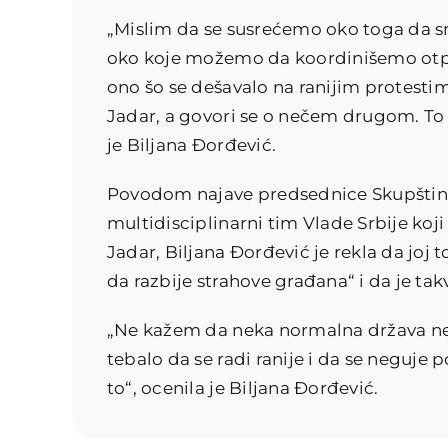
„Mislim da se susrećemo oko toga da sm
oko koje možemo da koordinišemo otpor,
ono šo se dešavalo na ranijim protestim
Jadar, a govori se o nečem drugom. To
je Biljana Đorđević.
Povodom najave predsednice Skupštine 
multidisciplinarni tim Vlade Srbije koj
Jadar, Biljana Đorđević je rekla da joj t
da razbije strahove građana“ i da je tak
„Ne kažem da neka normalna država ne 
tebalo da se radi ranije i da se neguje p
to“, ocenila je Biljana Đorđević.