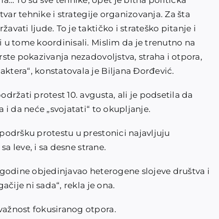
… To su sve tehnike, opet je bitna politička
stvar tehnike i strategije organizovanja. Za šta
avati ljude. To je taktičko i strateško pitanje i
i u tome koordinisali. Mislim da je trenutno na
vrste pokazivanja nezadovoljstva, straha i otpora,
aktera“, konstatovala je Biljana Đorđević.
održati protest 10. avgusta, ali je podsetila da
a i da neće „svojatati“ to okupljanje.
 podršku protestu u prestonici najavljuju
 sa leve, i sa desne strane.
1. godine objedinjavao heterogene slojeve društva i
gačije ni sada“, rekla je ona.
 važnost fokusiranog otpora.