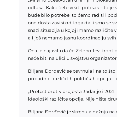
„Mi smo učestvovali u ranijim blokadama
odluka. Kako ćete vršiti pritisak – to je 
bude bilo potrebe, to ćemo raditi i podrž
ono dosta zavisi od toga da li smo se sv
snazi situacija u kojoj imamo različite 
ali još nemamo jasnu koordinaciju svih 
Ona je najavila da će Zeleno-levi front p
neće biti na ulici u svojstvu organizator
Biljana Đorđević se osvrnula i na to što
pripadnici različitih političkih opcija – i
„Protest protiv projekta Jadar je i 202
ideološki različite opcije. Nije ništa dru
Biljana Đorđević je skrenula pažnju na