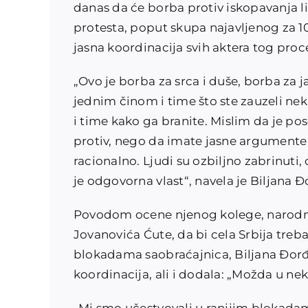
danas da će borba protiv iskopavanja li
protesta, poput skupa najavljenog za 1
jasna koordinacija svih aktera tog proc
„Ovo je borba za srca i duše, borba za
jednim činom i time što ste zauzeli nek
i time kako ga branite. Mislim da je p
protiv, nego da imate jasne argumente 
racionalno. Ljudi su ozbiljno zabrinuti, o
je odgovorna vlast“, navela je Biljana Đ
Povodom ocene njenog kolege, narodno
Jovanovića Ćute, da bi cela Srbija treb
blokadama saobraćajnica, Biljana Đorđevi
koordinacija, ali i dodala: „Možda u ne