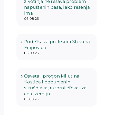
životinja ne rešava problem
napuštenih pasa, iako rešenja
ima
06.08.26.
Podrška za profesora Stevana
Filipovića
06.08.26.
Osveta i progon Milutina
Kostića i pobunjenih
stručnjaka, razorni efekat za
celu zemlju
05.08.26.