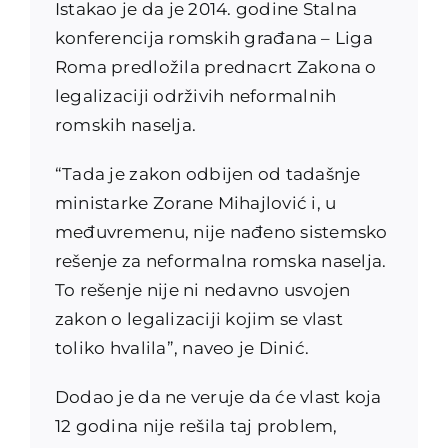
Istakao je da je 2014. godine Stalna
konferencija romskih građana – Liga
Roma predložila prednacrt Zakona o
legalizaciji održivih neformalnih
romskih naselja.
“Tada je zakon odbijen od tadašnje
ministarke Zorane Mihajlović i, u
međuvremenu, nije nađeno sistemsko
rešenje za neformalna romska naselja.
To rešenje nije ni nedavno usvojen
zakon o legalizaciji kojim se vlast
toliko hvalila”, naveo je Dinić.
Dodao je da ne veruje da će vlast koja
12 godina nije rešila taj problem,