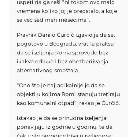
uspeti da ga reši “ni tokom ovo malo
vremena koliko joj je preostalo, a koje
se već sad meri mesecima”.
Pravnik Danilo Ćurčić izjavio je da se,
pogotovo u Beogradu, vratila praksa
da se iseljenja Roma sprovode bez
ikakve odluke i bez obezbeđivanja
alternativnog smeštaja.
“Ono što je najradikalnije je da se
objekti u kojima Romi stanuju tretiraju
kao komunalni otpad”, rekao je Ćurčić.
Istakao je da se prinudna iseljenja
ponavljaju iz godine u godinu, te da
čak i iste porodice bivaju iseljene sa