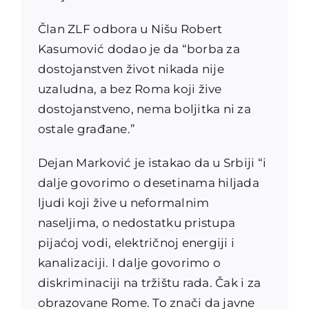
Član ZLF odbora u Nišu Robert
Kasumović dodao je da “borba za
dostojanstven život nikada nije
uzaludna, a bez Roma koji žive
dostojanstveno, nema boljitka ni za
ostale građane.”
Dejan Marković je istakao da u Srbiji “i
dalje govorimo o desetinama hiljada
ljudi koji žive u neformalnim
naseljima, o nedostatku pristupa
pijaćoj vodi, električnoj energiji i
kanalizaciji. I dalje govorimo o
diskriminaciji
na tržištu rada. Čak i za
obrazovane Rome. To znači da javne