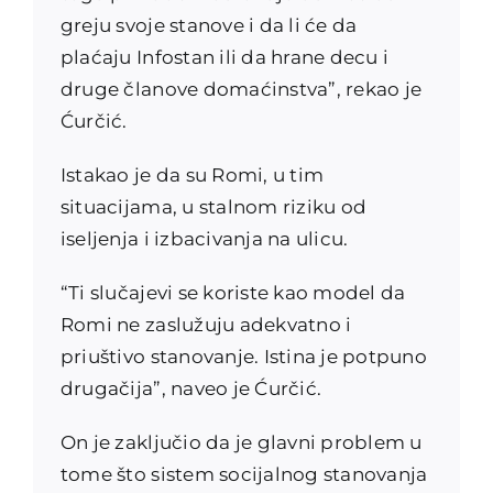
greju svoje stanove i da li će da
plaćaju Infostan ili da hrane decu i
druge članove domaćinstva”, rekao je
Ćurčić.
Istakao je da su Romi, u tim
situacijama, u stalnom riziku od
iseljenja i izbacivanja na ulicu.
“Ti slučajevi se koriste kao model da
Romi ne zaslužuju adekvatno i
priuštivo stanovanje. Istina je potpuno
drugačija”, naveo je Ćurčić.
On je zaključio da je glavni problem u
tome što sistem socijalnog stanovanja