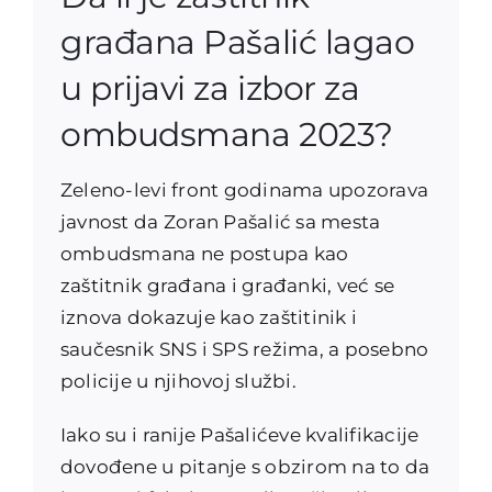
građana Pašalić lagao
u prijavi za izbor za
ombudsmana 2023?
Zeleno-levi front godinama upozorava
javnost da Zoran Pašalić sa mesta
ombudsmana ne postupa kao
zaštitnik građana i građanki, već se
iznova dokazuje kao zaštitinik i
saučesnik SNS i SPS režima, a posebno
policije u njihovoj službi.
Iako su i ranije Pašalićeve kvalifikacije
dovođene u pitanje s obzirom na to da