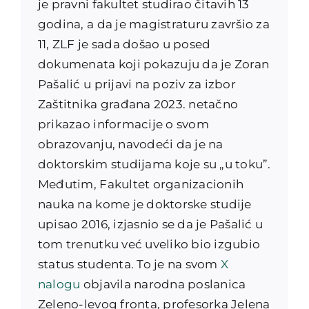
je pravni fakultet studirao čitavih 13
godina, a da je magistraturu završio za
11, ZLF je sada došao u posed
dokumenata koji pokazuju da je Zoran
Pašalić u prijavi na poziv za izbor
Zaštitnika građana 2023. netačno
prikazao informacije o svom
obrazovanju, navodeći da je na
doktorskim studijama koje su „u toku”.
Međutim, Fakultet organizacionih
nauka na kome je doktorske studije
upisao 2016, izjasnio se da je Pašalić u
tom trenutku već uveliko bio izgubio
status studenta. To je na svom
X
nalogu
objavila narodna poslanica
Zeleno-levog fronta, profesorka Jelena