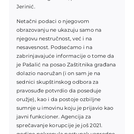
Jerinić.
Netačni podaci o njegovom
obrazovanju ne ukazuju samo na
njegovu nestručnost, već i na
nesavesnost. Podsećamo i na
zabrinjavajuće informacije o tome da
je Pašalić na posao Zaštitnika građana
dolazio naoružan (i on sam je na
sednici skupštinskog odbora za
pravosuđe potvrdio da poseduje
oružje), kao i da postoje ozbiljne
sumnje u imovinu koju je prijavio kao
javni funkcioner. Agencija za
sprečavanje korupcije je još 2021.
godine pokrenula postupak vanredne