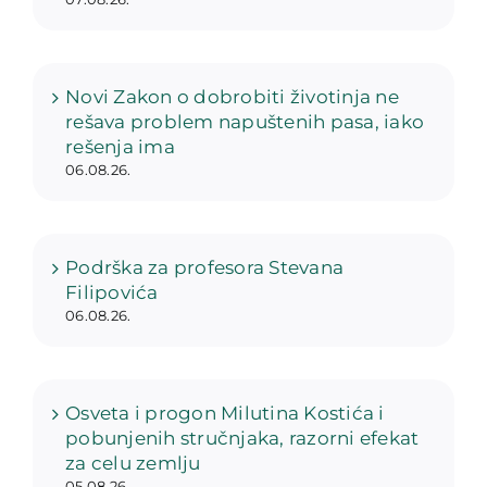
Novi Zakon o dobrobiti životinja ne
rešava problem napuštenih pasa, iako
rešenja ima
06.08.26.
Podrška za profesora Stevana
Filipovića
06.08.26.
Osveta i progon Milutina Kostića i
pobunjenih stručnjaka, razorni efekat
za celu zemlju
05.08.26.