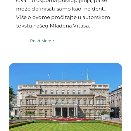
stvarno usporila poskupljenja, pa se
može definisati samo kao incident.
Više o ovome pročitajte u autorskom
tekstu našeg Mladena Vitasa.
Read More