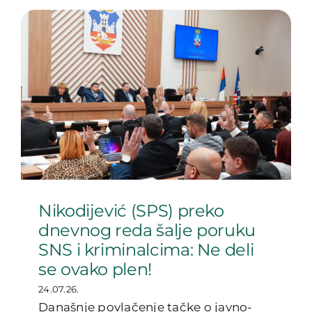
Nikodijević (SPS) preko
dnevnog reda šalje poruku
SNS i kriminalcima: Ne deli
se ovako plen!
24.07.26.
Današnje povlačenje tačke o javno-