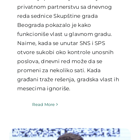
privatnom partnerstvu sa dnevnog
reda sednice Skupštine grada
Beograda pokazalo je kako
funkcioniše vlast u glavnom gradu.
Naime, kada se unutar SNS i SPS
otvore sukobi oko kontrole unosnih
poslova, dnevni red može da se
promeni za nekoliko sati. Kada
građani traže rešenja, gradska vlast ih
mesecima ignoriše.
Read More