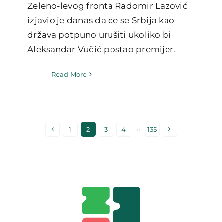
Zeleno-levog fronta Radomir Lazović
izjavio je danas da će se Srbija kao
država potpuno urušiti ukoliko bi
Aleksandar Vučić postao premijer.
Read More
1
2
3
4
···
135