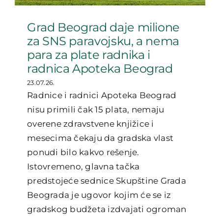
Grad Beograd daje milione
za SNS paravojsku, a nema
para za plate radnika i
radnica Apoteka Beograd
23.07.26.
Radnice i radnici Apoteka Beograd
nisu primili čak 15 plata, nemaju
overene zdravstvene knjižice i
mesecima čekaju da gradska vlast
ponudi bilo kakvo rešenje.
Istovremeno, glavna tačka
predstojeće sednice Skupštine Grada
Beograda je ugovor kojim će se iz
gradskog budžeta izdvajati ogroman