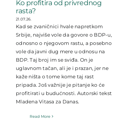
Ko profitira od privrednog
rasta?
21.07.26.
Kad se zvaničnici hvale napretkom
Srbije, najviše vole da govore o BDP-u,
odnosno o njegovom rastu, a posebno
vole da javni dug mere u odnosu na
BDP. Taj broj im se sviđa. On je
uglavnom tačan, ali je i prazan, jer ne
kaže ništa o tome kome taj rast
pripada. Još važnije je pitanje ko će
profitirati u budućnosti. Autorski tekst
Mladena Vitasa za Danas.
Read More