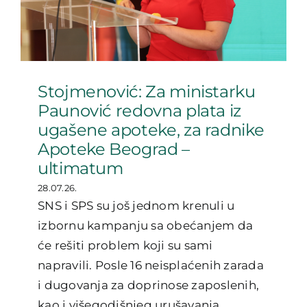
Stojmenović: Za ministarku
Paunović redovna plata iz
ugašene apoteke, za radnike
Apoteke Beograd –
ultimatum
28.07.26.
SNS i SPS su još jednom krenuli u
izbornu kampanju sa obećanjem da
će rešiti problem koji su sami
napravili. Posle 16 neisplaćenih zarada
i dugovanja za doprinose zaposlenih,
kao i višegodišnjeg urušavanja