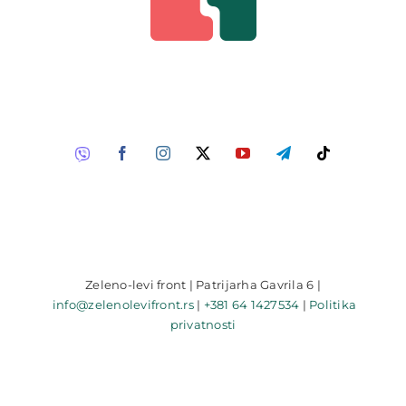
Zeleno-levi front | Patrijarha Gavrila 6 |
info@zelenolevifront.rs
|
+381 64 1427534
|
Politika
privatnosti