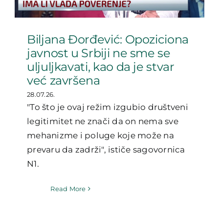
Biljana Đorđević: Opoziciona
javnost u Srbiji ne sme se
uljuljkavati, kao da je stvar
već završena
28.07.26.
"To što je ovaj režim izgubio društveni
legitimitet ne znači da on nema sve
mehanizme i poluge koje može na
prevaru da zadrži", ističe sagovornica
N1.
Read More