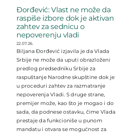
Đorđević: Vlast ne može da
raspiše izbore dok je aktivan
zahtev za sednicu o
nepoverenju vladi
22.07.26.
Biljana Đorđević izjavila je da Vlada
Srbije ne može da uputi obrazloženi
predlog predsedniku Srbije za
raspuštanje Narodne skupštine dok je
u proceduri zahtev za razmatranje
nepoverenja Vladi. S druge strane,
premijer može, kao što je mogao i do
sada, da podnese ostavku, čime Vlada
prestaje da funkcioniše u punom
mandatu i otvara se mogućnost za