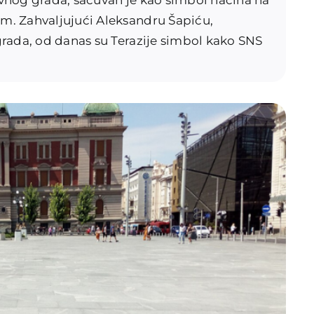
. Zahvaljujući Aleksandru Šapiću,
rada, od danas su Terazije simbol kako SNS