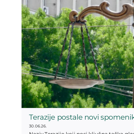
Terazije postale novi spomeni
30.06.26.
Naziv Terazije koji nosi ključna tačka g