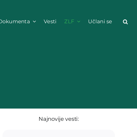
Dokumenta
Vesti
ZLF
Učlani se
Najnovije vesti: