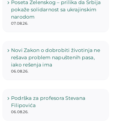
Poseta Zelenskog – prilika da Srbija
pokaže solidarnost sa ukrajinskim
narodom
07.08.26.
Novi Zakon o dobrobiti životinja ne
rešava problem napuštenih pasa,
iako rešenja ima
06.08.26.
Podrška za profesora Stevana
Filipovića
06.08.26.