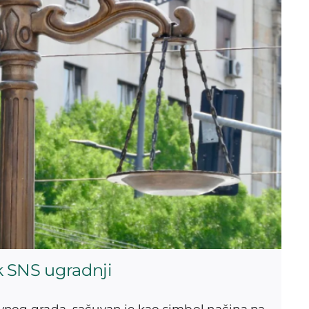
k SNS ugradnji
lavnog grada, sačuvan je kao simbol načina na