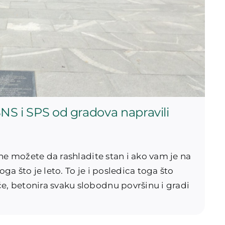
NS i SPS od gradova napravili
ne možete da rashladite stan i ako vam je na
oga što je leto. To je i posledica toga što
 betonira svaku slobodnu površinu i gradi