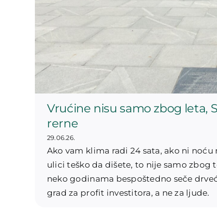
Vrućine nisu samo zbog leta, S
rerne
29.06.26.
Ako vam klima radi 24 sata, ako ni noću 
ulici teško da dišete, to nije samo zbog t
neko godinama bespoštedno seče drveće,
grad za profit investitora, a ne za ljude.