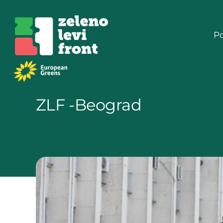
Skip
to
P
content
ZLF -Beograd