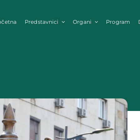
očetna
Predstavnici
Organi
Program