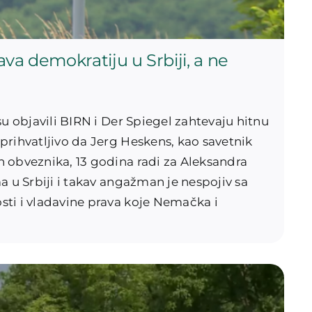
a demokratiju u Srbiji, a ne
su objavili BIRN i Der Spiegel zahtevaju hitnu
prihvatljivo da Jerg Heskens, kao savetnik
 obveznika, 13 godina radi za Aleksandra
a u Srbiji i takav angažman je nespojiv sa
ti i vladavine prava koje Nemačka i