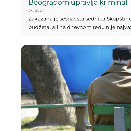
Beogradom upravlja kriminal
23.06.26.
Zakazana je šesnaesta sednica Skupštin
budžeta, ali na dnevnom redu nije najv