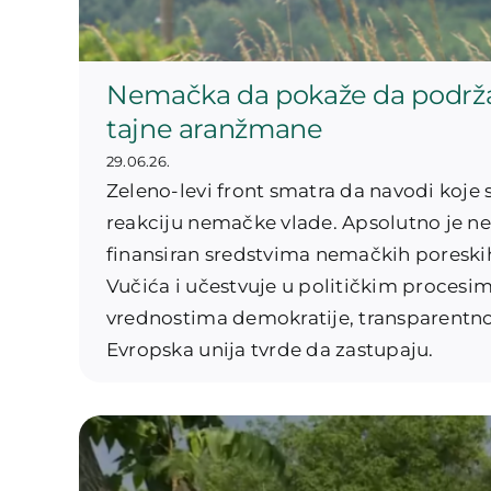
Nemačka da pokaže da podržav
tajne aranžmane
29.06.26.
Zeleno-levi front smatra da navodi koje 
reakciju nemačke vlade. Apsolutno je ne
finansiran sredstvima nemačkih poreskih
Vučića i učestvuje u političkim procesim
vrednostima demokratije, transparentnos
Evropska unija tvrde da zastupaju.