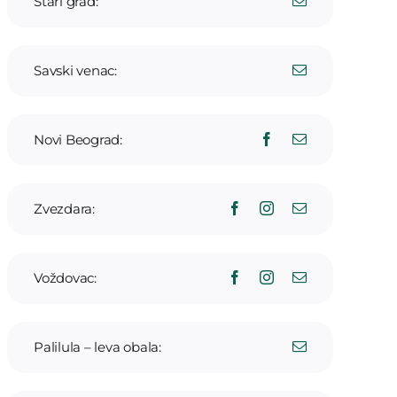
Stari grad:
Savski venac:
Novi Beograd:
Zvezdara:
Voždovac:
Palilula – leva obala: