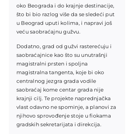
oko Beograda i do krajnje destinacije,
što bi bio razlog više da se sledeći put
u Beograd uputi kolima, i napravi još
veću saobraćajnu gužvu.
Dodatno, grad od gužvi rasterećuju i
saobraćajnice kao što su unutrašnji
magistralni prsten i spoljna
magistralna tangenta, koje bi oko
centralnog jezgra grada vodile
saobraćaj kome centar grada nije
krajnji cilj. Te projekte naprednjačka
vlast odavno ne spominje, a planovi za
njihovo sprovođenje stoje u fiokama
gradskih sekretarijata i direkcija.