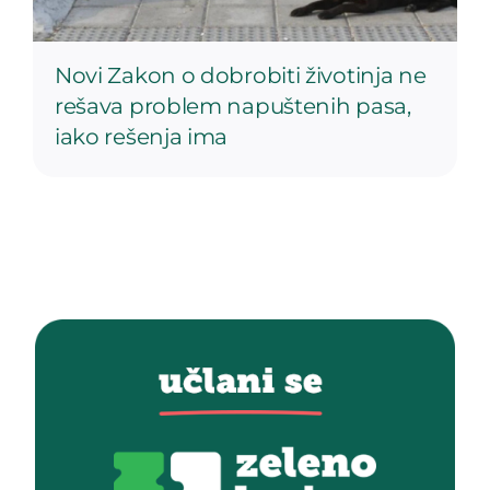
Novi Zakon o dobrobiti životinja ne
rešava problem napuštenih pasa,
iako rešenja ima