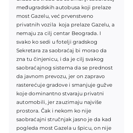
međugradskih autobusa koji prelaze
most Gazelu, već prvenstveno
privatnih vozila koja prelaze Gazelu, a
nemaju za cilj centar Beograda. I
svako ko sedi u fotelji gradskog
Sekretara za saobraćaj bi morao da
zna tu činjenicu, i da je cilj svakog
saobraćajnog sistema da se prednost
da javnom prevozu, jer on zapravo
rasterećuje gradove i smanjuje gužve
koje dominantno stvaraju privatni
automobili, jer zauzimaju najviše
prostora. Čak i nekom ko nije
saobraćajni stručnjak jasno je da kad
pogleda most Gazela u špicu, on nije