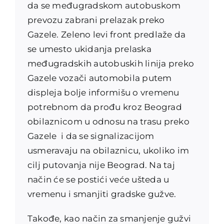
da se međugradskom autobuskom
prevozu zabrani prelazak preko
Gazele. Zeleno levi front predlaže da
se umesto ukidanja prelaska
međugradskih autobuskih linija preko
Gazele vozači automobila putem
displeja bolje informišu o vremenu
potrebnom da prođu kroz Beograd
obilaznicom u odnosu na trasu preko
Gazele i da se signalizacijom
usmeravaju na obilaznicu, ukoliko im
cilj putovanja nije Beograd. Na taj
način će se postići veće ušteda u
vremenu i smanjiti gradske gužve.
Takođe, kao način za smanjenje gužvi