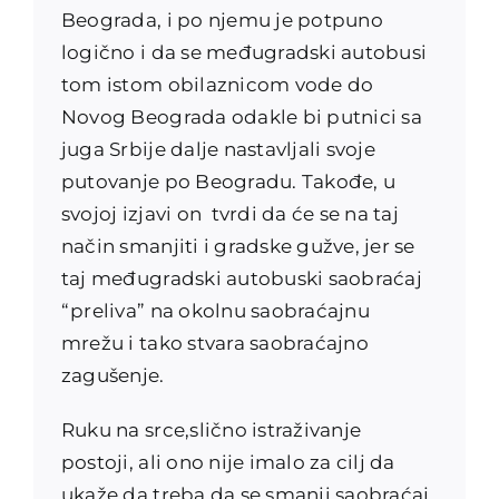
Beograda, i po njemu je potpuno
logično i da se međugradski autobusi
tom istom obilaznicom vode do
Novog Beograda odakle bi putnici sa
juga Srbije dalje nastavljali svoje
putovanje po Beogradu. Takođe, u
svojoj izjavi on tvrdi da će se na taj
način smanjiti i gradske gužve, jer se
taj međugradski autobuski saobraćaj
“preliva” na okolnu saobraćajnu
mrežu i tako stvara saobraćajno
zagušenje.
Ruku na srce,slično istraživanje
postoji, ali ono nije imalo za cilj da
ukaže da treba da se smanji saobraćaj