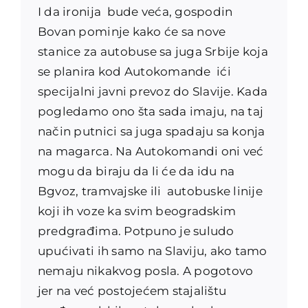
I da ironija bude veća, gospodin
Bovan pominje kako će sa nove
stanice za autobuse sa juga Srbije koja
se planira kod Autokomande ići
specijalni javni prevoz do Slavije. Kada
pogledamo ono šta sada imaju, na taj
način putnici sa juga spadaju sa konja
na magarca. Na Autokomandi oni već
mogu da biraju da li će da idu na
Bgvoz, tramvajske ili autobuske linije
koji ih voze ka svim beogradskim
predgrađima. Potpuno je suludo
upućivati ih samo na Slaviju, ako tamo
nemaju nikakvog posla. A pogotovo
jer na već postojećem stajalištu