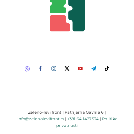
Zeleno-levi front | Patrijarha Gavrila 6 |
info@zelenolevifront.rs
|
+381 64 1427534
|
Politika
privatnosti