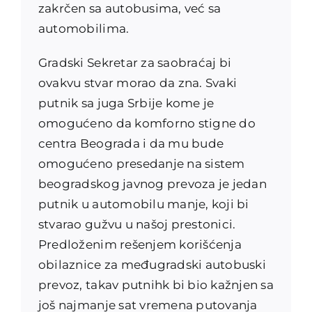
zakrčen sa autobusima, već sa
automobilima.
Gradski Sekretar za saobraćaj bi
ovakvu stvar morao da zna. Svaki
putnik sa juga Srbije kome je
omogućeno da komforno stigne do
centra Beograda i da mu bude
omogućeno presedanje na sistem
beogradskog javnog prevoza je jedan
putnik u automobilu manje, koji bi
stvarao gužvu u našoj prestonici.
Predloženim rešenjem korišćenja
obilaznice za međugradski autobuski
prevoz, takav putnihk bi bio kažnjen sa
još najmanje sat vremena putovanja