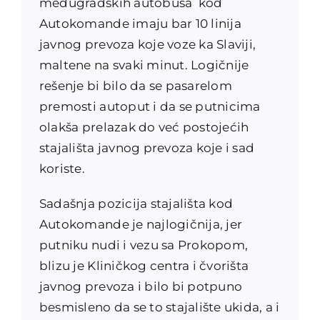
međugradskih autobusa kod
Autokomande imaju bar 10 linija
javnog prevoza koje voze ka Slaviji,
maltene na svaki minut. Logičnije
rešenje bi bilo da se pasarelom
premosti autoput i da se putnicima
olakša prelazak do već postojećih
stajališta javnog prevoza koje i sad
koriste.
Sadašnja pozicija stajališta kod
Autokomande je najlogičnija, jer
putniku nudi i vezu sa Prokopom,
blizu je Kliničkog centra i čvorišta
javnog prevoza i bilo bi potpuno
besmisleno da se to stajalište ukida, a i