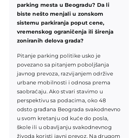
parking mesta u Beogradu? Da li
biste nešto menjali u zonskom
sistemu parkiranja poput cene,
vremenskog ograničenja ili širenja
zoniranih delova grada?
Pitanje parking politike usko je
povezano sa pitanjem poboljšanja
javnog prevoza, razvijanjem održive
urbane mobilnosti i odnosa prema
saobraćaju. Ako stvari stavimo u
perspektivu sa podacima, oko 48
odsto građana Beograda svakodnevno
u svom kretanju od kuće do posla,
škole ili u obavljanju svakodnevnog
živoda koristi javni prevoz. Na drugom