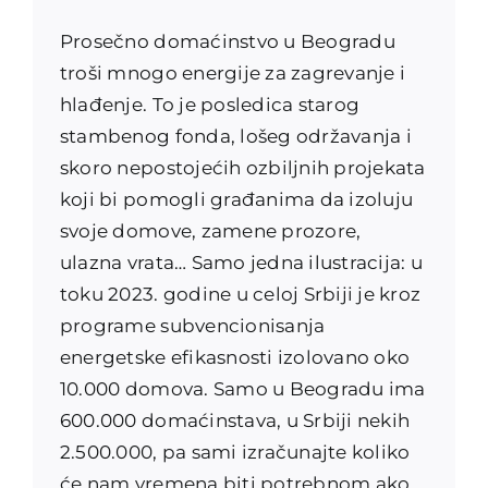
Prosečno domaćinstvo u Beogradu
troši mnogo energije za zagrevanje i
hlađenje. To je posledica starog
stambenog fonda, lošeg održavanja i
skoro nepostojećih ozbiljnih projekata
koji bi pomogli građanima da izoluju
svoje domove, zamene prozore,
ulazna vrata… Samo jedna ilustracija: u
toku 2023. godine u celoj Srbiji je kroz
programe subvencionisanja
energetske efikasnosti izolovano oko
10.000 domova. Samo u Beogradu ima
600.000 domaćinstava, u Srbiji nekih
2.500.000, pa sami izračunajte koliko
će nam vremena biti potrebnom ako