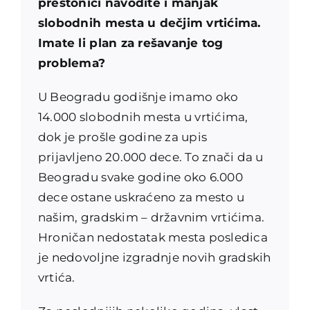
prestonici navodite i manjak
slobodnih mesta u dečjim vrtićima.
Imate li plan za rešavanje tog
problema?
U Beogradu godišnje imamo oko
14.000 slobodnih mesta u vrtićima,
dok je prošle godine za upis
prijavljeno 20.000 dece. To znači da u
Beogradu svake godine oko 6.000
dece ostane uskraćeno za mesto u
našim, gradskim – državnim vrtićima.
Hroničan nedostatak mesta posledica
je nedovoljne izgradnje novih gradskih
vrtića.