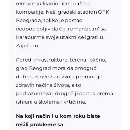
renoviraju kladionice i naftne
kompanije. Naš, gradski stadion OFK
Beograda, toliko je postao
neupotrebljiv da će ‘romantičari‘ sa
Karaburme svoje utakmice igrati u
Zaječaru…
Pored infrastrukture, terena i slično,
grad Beograd mora da omogući
dobre uslove za razvoj i promociju
zdravih načina života, a to
podrazumeva i drugačiji odnos prema
ishrani u školama i vrtićima.
Na koji način i u kom roku biste
rešili probleme sa