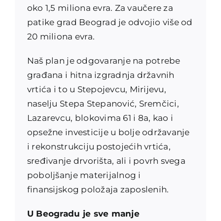
oko 1,5 miliona evra. Za vaučere za
patike grad Beograd je odvojio više od
20 miliona evra.
Naš plan je odgovaranje na potrebe
građana i hitna izgradnja državnih
vrtića i to u Stepojevcu, Mirijevu,
naselju Stepa Stepanović, Sremčici,
Lazarevcu, blokovima 61 i 8a, kao i
opsežne investicije u bolje održavanje
i rekonstrukciju postojećih vrtića,
sređivanje drvorišta, ali i povrh svega
poboljšanje materijalnog i
finansijskog položaja zaposlenih.
U Beogradu je sve manje