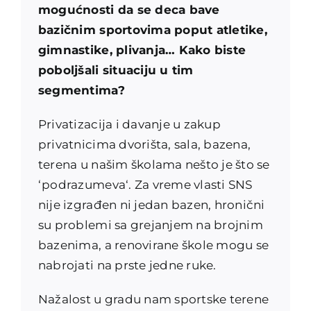
mogućnosti da se deca bave
bazičnim sportovima poput atletike,
gimnastike, plivanja… Kako biste
poboljšali situaciju u tim
segmentima?
Privatizacija i davanje u zakup
privatnicima dvorišta, sala, bazena,
terena u našim školama nešto je što se
‘podrazumeva‘. Za vreme vlasti SNS
nije izgrađen ni jedan bazen, hronični
su problemi sa grejanjem na brojnim
bazenima, a renovirane škole mogu se
nabrojati na prste jedne ruke.
Nažalost u gradu nam sportske terene