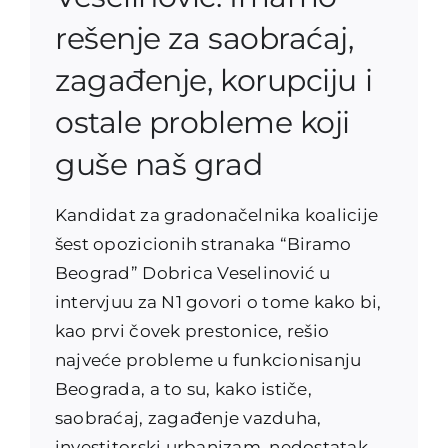
rešenje za saobraćaj,
zagađenje, korupciju i
ostale probleme koji
guše naš grad
Kandidat za gradonačelnika koalicije
šest opozicionih stranaka “Biramo
Beograd” Dobrica Veselinović u
intervjuu za N1 govori o tome kako bi,
kao prvi čovek prestonice, rešio
najveće probleme u funkcionisanju
Beograda, a to su, kako ističe,
saobraćaj, zagađenje vazduha,
investitorski urbanizam, nedostatak