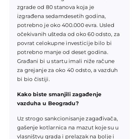
zgrade od 80 stanova koja je
izgrađena sedamdesetih godina,
potrebno je oko 400.000 evra. Usled
očekivanih ušteda od oko 60 odsto, za
povrat celokupne investicije bilo bi
potrebno manje od deset godina.
Građani bi u startu imali niže račune
za grejanje za oko 40 odsto, a vazduh
bi bio čistiji.
Kako biste smanjili zagađenje
vazduha u Beogradu?
Uz strogo sankcionisanje zagađivača,
gašenje kotlarnica na mazut koje su u
vlasništvu grada i prelazak na bolje i