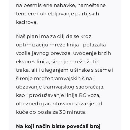
na besmislene nabavke, nameštene
tendere i uhlebljavanje partijskih
kadrova.
Naš plan ima za cilj da se kroz
optimizaciju mreže linija i polazaka
vozila javnog prevoza, uvođenje brzih
ekspres linija, širenje mreže žutih
traka, ali i ulaganjem u šinske sisteme i
širenje mreže tramvajskih šina i
ubzavanje tramvajskog saobraćaja,
kao i produžavanje linija BG voza,
obezbedi garantovano stizanje od
kuće do posla za 30 minuta.
Na koji način biste povećali broj