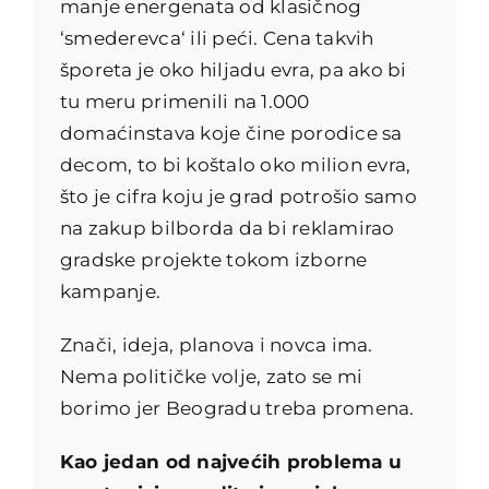
manje energenata od klasičnog
‘smederevca‘ ili peći. Cena takvih
šporeta je oko hiljadu evra, pa ako bi
tu meru primenili na 1.000
domaćinstava koje čine porodice sa
decom, to bi koštalo oko milion evra,
što je cifra koju je grad potrošio samo
na zakup bilborda da bi reklamirao
gradske projekte tokom izborne
kampanje.
Znači, ideja, planova i novca ima.
Nema političke volje, zato se mi
borimo jer Beogradu treba promena.
Kao jedan od najvećih problema u