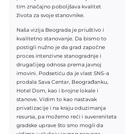
tim značajno poboljšava kvalitet
života za svoje stanovnike.
Naša vizija Beograda je priuštivo i
kvalitetno stanovanje. Da bismo to
postigli nužno je da grad započne
proces intenzivne stanogradnje i
drugačijeg odnosa prema javnoj
imovini. Podsetiću da je vlast SNS-a
prodala Sava Centar, Beograđanku,
Hotel Dom, kao i brojne lokale i
stanove. Vidim to kao nastavak
privatizacije i na kraju oduzimanja
resursa, pa možemo reći i suvereniteta
gradske uprave što smo mogli da
vidimo u slučaju javnog prevoza,