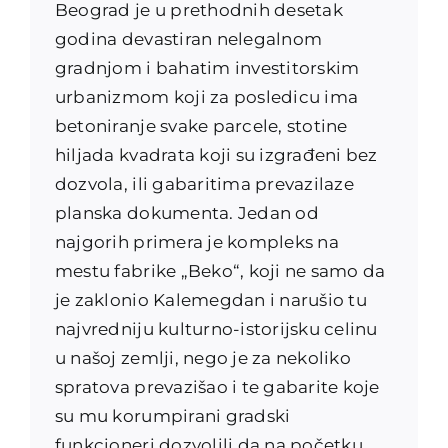
Beograd je u prethodnih desetak
godina devastiran nelegalnom
gradnjom i bahatim investitorskim
urbanizmom koji za posledicu ima
betoniranje svake parcele, stotine
hiljada kvadrata koji su izgrađeni bez
dozvola, ili gabaritima prevazilaze
planska dokumenta. Jedan od
najgorih primera je kompleks na
mestu fabrike „Beko“, koji ne samo da
je zaklonio Kalemegdan i narušio tu
najvredniju kulturno-istorijsku celinu
u našoj zemlji, nego je za nekoliko
spratova prevazišao i te gabarite koje
su mu korumpirani gradski
funkcioneri dozvolili da na početku