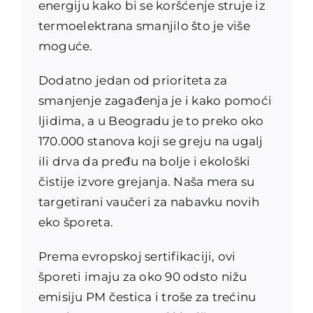
energiju kako bi se koršćenje struje iz
termoelektrana smanjilo što je više
moguće.
Dodatno jedan od prioriteta za
smanjenje zagađenja je i kako pomoći
ljidima, a u Beogradu je to preko oko
170.000 stanova koji se greju na ugalj
ili drva da pređu na bolje i ekološki
čistije izvore grejanja. Naša mera su
targetirani vaučeri za nabavku novih
eko šporeta.
Prema evropskoj sertifikaciji, ovi
šporeti imaju za oko 90 odsto nižu
emisiju PM čestica i troše za trećinu