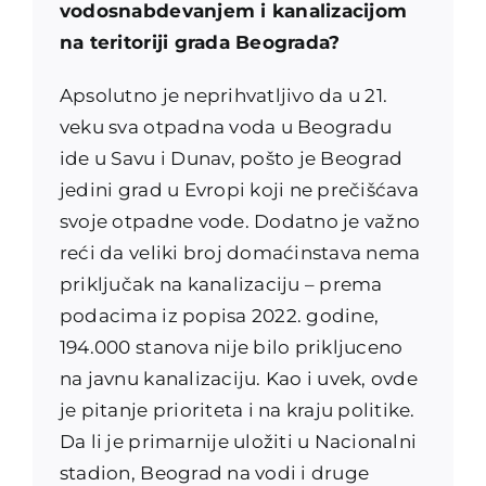
vodosnabdevanjem i kanalizacijom
na teritoriji grada Beograda?
Apsolutno je neprihvatljivo da u 21.
veku sva otpadna voda u Beogradu
ide u Savu i Dunav, pošto je Beograd
jedini grad u Evropi koji ne prečišćava
svoje otpadne vode. Dodatno je važno
reći da veliki broj domaćinstava nema
priključak na kanalizaciju – prema
podacima iz popisa 2022. godine,
194.000 stanova nije bilo prikljuceno
na javnu kanalizaciju. Kao i uvek, ovde
je pitanje prioriteta i na kraju politike.
Da li je primarnije uložiti u Nacionalni
stadion, Beograd na vodi i druge