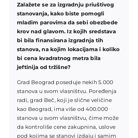
Zalažete se za izgradnju priuštivog
stanovanja, kako biste pomogli
mladim parovima da sebi obezbede
krov nad glavom. Iz kojih sredstava
bi bila finansirana izgradnja tih
stanova, na kojim lokacijama i koliko
bi cena kvadratnog metra bila
jeftinija od tržišne?
Grad Beograd poseduje nekih 5.000
stanova u svom vlasništvu. Poređenja
radi, grad Beč, koji je slične veličine
kao Beograd, ima više od 400.000
stanova u svom vlasništvu, čime može
da kontroliše cene zakupnina, uslove
pod kojima se stanovi izdaju i samim