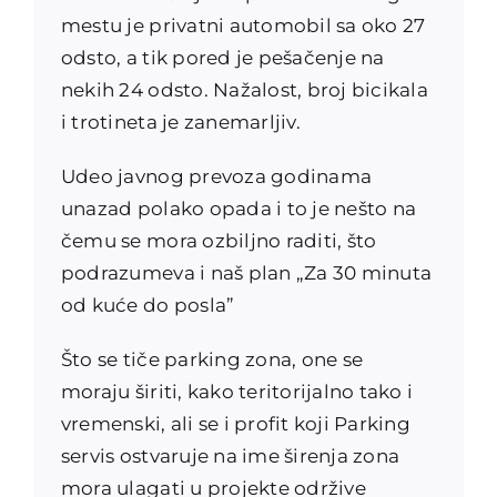
mestu je privatni automobil sa oko 27
odsto, a tik pored je pešačenje na
nekih 24 odsto. Nažalost, broj bicikala
i trotineta je zanemarljiv.
Udeo javnog prevoza godinama
unazad polako opada i to je nešto na
čemu se mora ozbiljno raditi, što
podrazumeva i naš plan „Za 30 minuta
od kuće do posla”
Što se tiče parking zona, one se
moraju širiti, kako teritorijalno tako i
vremenski, ali se i profit koji Parking
servis ostvaruje na ime širenja zona
mora ulagati u projekte održive