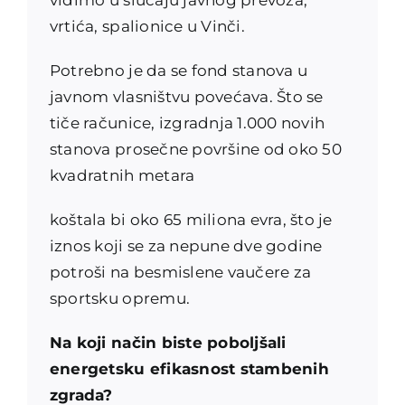
vrtića, spalionice u Vinči.
Potrebno je da se fond stanova u
javnom vlasništvu povećava. Što se
tiče računice, izgradnja 1.000 novih
stanova prosečne površine od oko 50
kvadratnih metara
koštala bi oko 65 miliona evra, što je
iznos koji se za nepune dve godine
potroši na besmislene vaučere za
sportsku opremu.
Na koji način biste poboljšali
energetsku efikasnost stambenih
zgrada?