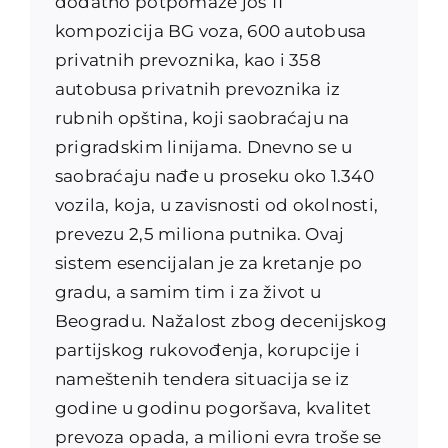
dodatno potpomaže još 11
kompozicija BG voza, 600 autobusa
privatnih prevoznika, kao i 358
autobusa privatnih prevoznika iz
rubnih opština, koji saobraćaju na
prigradskim linijama. Dnevno se u
saobraćaju nađe u proseku oko 1.340
vozila, koja, u zavisnosti od okolnosti,
prevezu 2,5 miliona putnika. Ovaj
sistem esencijalan je za kretanje po
gradu, a samim tim i za život u
Beogradu. Nažalost zbog decenijskog
partijskog rukovođenja, korupcije i
nameštenih tendera situacija se iz
godine u godinu pogoršava, kvalitet
prevoza opada, a milioni evra troše se