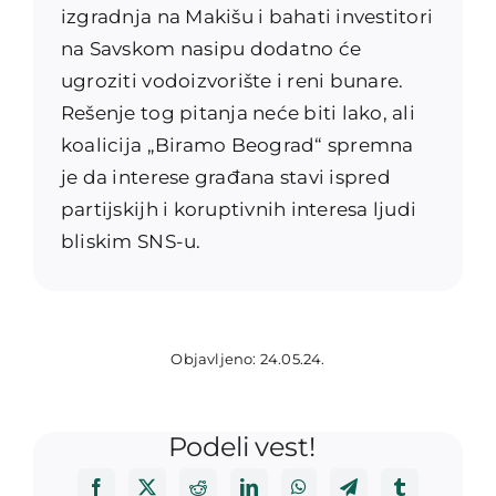
izgradnja na Makišu i bahati investitori
na Savskom nasipu dodatno će
ugroziti vodoizvorište i reni bunare.
Rešenje tog pitanja neće biti lako, ali
koalicija „Biramo Beograd“ spremna
je da interese građana stavi ispred
partijskijh i koruptivnih interesa ljudi
bliskim SNS-u.
Objavljeno: 24.05.24.
Podeli vest!