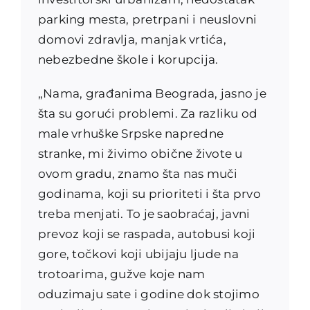
parking mesta, pretrpani i neuslovni
domovi zdravlja, manjak vrtića,
nebezbedne škole i korupcija.
„Nama, građanima Beograda, jasno je
šta su gorući problemi. Za razliku od
male vrhuške Srpske napredne
stranke, mi živimo obične živote u
ovom gradu, znamo šta nas muči
godinama, koji su prioriteti i šta prvo
treba menjati. To je saobraćaj, javni
prevoz koji se raspada, autobusi koji
gore, točkovi koji ubijaju ljude na
trotoarima, gužve koje nam
oduzimaju sate i godine dok stojimo