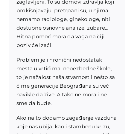
zaglavljeni. To su domovi zdravlja koji
prokišnjavaju, pretrpani su, u njima
nemamo radiologe, ginekologe, niti
dostupne osnovne analize, zubare…
Hitna pomoć mora da vaga na čiji
poziv će izaći.
Problem je i hronični nedostatak
mesta u vrtićima, nebezbedne škole,
to je nažalost naša stvarnost i nešto sa
čime generacije Beograđana su već
navikle da žive. A tako ne mora i ne
sme da bude.
Ako na to dodamo zagađenje vazduha
koje nas ubija, kao i stambenu krizu,