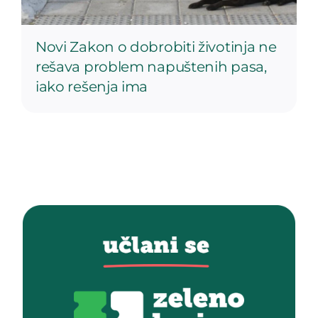
Novi Zakon o dobrobiti životinja ne
rešava problem napuštenih pasa,
iako rešenja ima