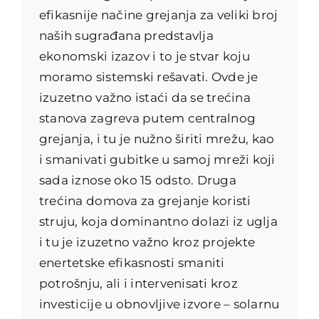
efikasnije načine grejanja za veliki broj
naših sugrađana predstavlja
ekonomski izazov i to je stvar koju
moramo sistemski rešavati. Ovde je
izuzetno važno istaći da se trećina
stanova zagreva putem centralnog
grejanja, i tu je nužno širiti mrežu, kao
i smanivati gubitke u samoj mreži koji
sada iznose oko 15 odsto. Druga
trećina domova za grejanje koristi
struju, koja dominantno dolazi iz uglja
i tu je izuzetno važno kroz projekte
enertetske efikasnosti smaniti
potrošnju, ali i intervenisati kroz
investicije u obnovljive izvore – solarnu