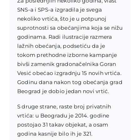
Za poslednjiih nekoliko godina, vlast
SNS-a i SPS-a izgradila je svega
nekoliko vrtića, što je u potpunoj
suprotnosti sa obećanjima koja se nižu
godinama. Radi ilustracije razmera
lažnih obećanja, podsetiću da je
tokom prethodne izborne kampanje
bivši zamenik gradonačelnika Goran
Vesić obećao izgradnju 15 novih vrtića.
Godinu dana nakon tog obećanja grad
Beograd je dobio jedan novi vrtić.
S druge strane, raste broj privatnih
vrtića: u Beogradu je 2014. godine
postojao 31 takav objekat, a osam
godina kasnije bilo ih je 321.