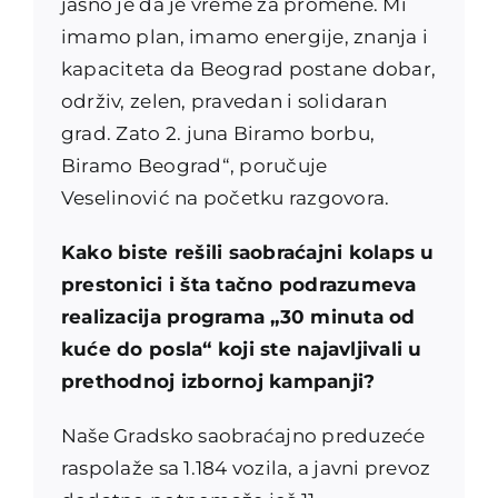
jasno je da je vreme za promene. Mi
imamo plan, imamo energije, znanja i
kapaciteta da Beograd postane dobar,
održiv, zelen, pravedan i solidaran
grad. Zato 2. juna Biramo borbu,
Biramo Beograd“, poručuje
Veselinović na početku razgovora.
Kako biste rešili saobraćajni kolaps u
prestonici i šta tačno podrazumeva
realizacija programa „30 minuta od
kuće do posla“ koji ste najavljivali u
prethodnoj izbornoj kampanji?
Naše Gradsko saobraćajno preduzeće
raspolaže sa 1.184 vozila, a javni prevoz