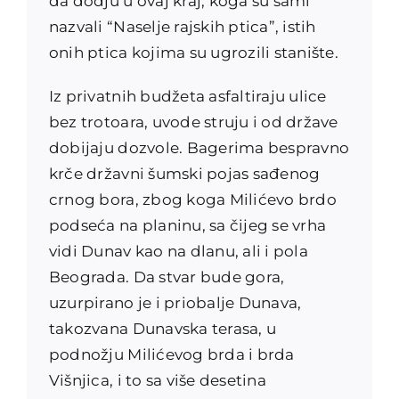
da dodju u ovaj kraj, koga su sami
nazvali “Naselje rajskih ptica”, istih
onih ptica kojima su ugrozili stanište.
Iz privatnih budžeta asfaltiraju ulice
bez trotoara, uvode struju i od države
dobijaju dozvole. Bagerima bespravno
krče državni šumski pojas sađenog
crnog bora, zbog koga Milićevo brdo
podseća na planinu, sa čijeg se vrha
vidi Dunav kao na dlanu, ali i pola
Beograda. Da stvar bude gora,
uzurpirano je i priobalje Dunava,
takozvana Dunavska terasa, u
podnožju Milićevog brda i brda
Višnjica, i to sa više desetina