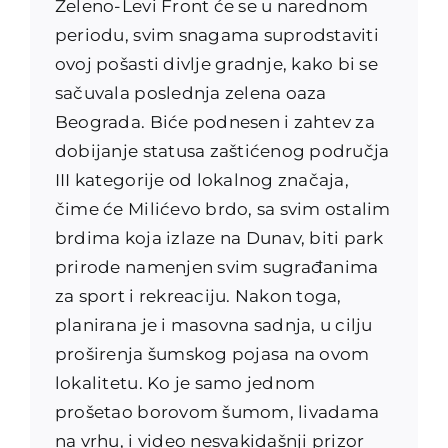
Zeleno-Levi Front će se u narednom
periodu, svim snagama suprodstaviti
ovoj pošasti divlje gradnje, kako bi se
sačuvala poslednja zelena oaza
Beograda. Biće podnesen i zahtev za
dobijanje statusa zaštićenog područja
III kategorije od lokalnog značaja,
čime će Milićevo brdo, sa svim ostalim
brdima koja izlaze na Dunav, biti park
prirode namenjen svim sugrađanima
za sport i rekreaciju. Nakon toga,
planirana je i masovna sadnja, u cilju
proširenja šumskog pojasa na ovom
lokalitetu. Ko je samo jednom
prošetao borovom šumom, livadama
na vrhu, i video nesvakidašnji prizor