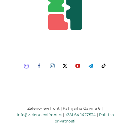
Zeleno-levi front | Patrijarha Gavrila 6 |
info@zelenolevifront.rs
|
+381 64 1427534
|
Politika
privatnosti